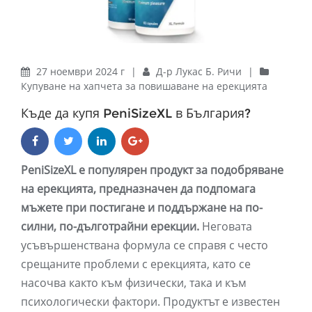
27 ноември 2024 г
|
Д-р Лукас Б. Ричи
|
Купуване на хапчета за повишаване на ерекцията
Къде да купя PeniSizeXL в България?
PeniSizeXL е популярен продукт за подобряване
на ерекцията, предназначен да подпомага
мъжете при постигане и поддържане на по-
силни, по-дълготрайни ерекции.
Неговата
усъвършенствана формула се справя с често
срещаните проблеми с ерекцията, като се
насочва както към физически, така и към
психологически фактори. Продуктът е известен