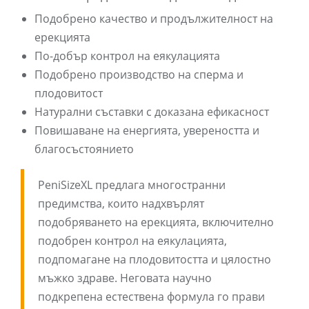
Подобрено качество и продължителност на
ерекцията
По-добър контрол на еякулацията
Подобрено производство на сперма и
плодовитост
Натурални съставки с доказана ефикасност
Повишаване на енергията, увереността и
благосъстоянието
PeniSizeXL предлага многостранни
предимства, които надхвърлят
подобряването на ерекцията, включително
подобрен контрол на еякулацията,
подпомагане на плодовитостта и цялостно
мъжко здраве. Неговата научно
подкрепена естествена формула го прави