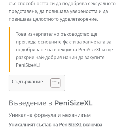
със способността си да подобрява сексуалното
представяне, да повишава увереността и да
повишава цялостното удовлетворение.
Това изчерпателно ръководство ще
прегледа основните факти за хапчетата за
подобряване на ерекцията PeniSizeXL и ще
разкрие най-добрия начин да закупите
PeniSizeXL!
Съдържание
Въведение в PeniSizeXL
Уникална формула и механизъм
Уникалният състав на PeniSizeXL включва