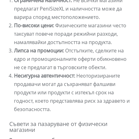
Ограничена наличност:
Не всички магазини
предлагат PeniSizeXL и наличността може да
варира според местоположението.
По-високи цени:
Физическите магазини често
таксуват повече поради режийни разходи,
намалявайки достъпността на продукта.
Липса на промоции:
Отстъпките, сделките на
едро и промоционалните оферти обикновено
не се предлагат в търговските обекти.
Несигурна автентичност:
Неоторизираните
продавачи могат да съхраняват фалшиви
продукти или продукти с изтекъл срок на
годност, което представлява риск за здравето и
безопасността.
Съвети за пазаруване от физически
магазини