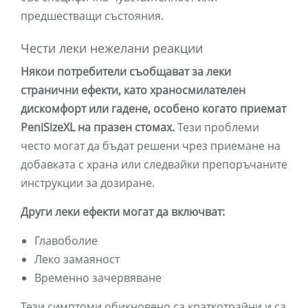
предшестващи състояния.
Чести леки нежелани реакции
Някои потребители съобщават за леки
странични ефекти, като храносмилателен
дискомфорт или гадене, особено когато приемат
PeniSizeXL на празен стомах.
Тези проблеми
често могат да бъдат решени чрез приемане на
добавката с храна или следвайки препоръчаните
инструкции за дозиране.
Други леки ефекти могат да включват:
Главоболие
Леко замаяност
Временно зачервяване
Тези симптоми обикновено са краткотрайни и са