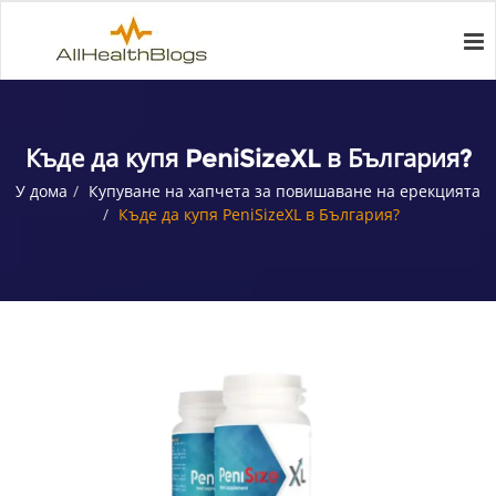
Къде да купя PeniSizeXL в България?
У дома
Купуване на хапчета за повишаване на ерекцията
Къде да купя PeniSizeXL в България?