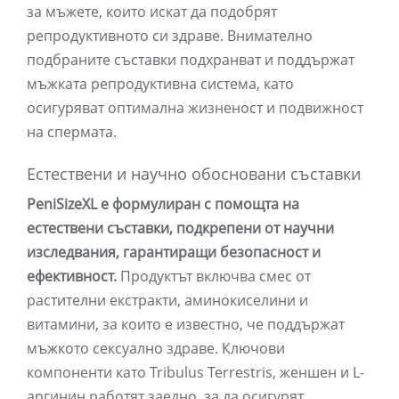
за мъжете, които искат да подобрят
репродуктивното си здраве. Внимателно
подбраните съставки подхранват и поддържат
мъжката репродуктивна система, като
осигуряват оптимална жизненост и подвижност
на спермата.
Естествени и научно обосновани съставки
PeniSizeXL е формулиран с помощта на
естествени съставки, подкрепени от научни
изследвания, гарантиращи безопасност и
ефективност.
Продуктът включва смес от
растителни екстракти, аминокиселини и
витамини, за които е известно, че поддържат
мъжкото сексуално здраве. Ключови
компоненти като Tribulus Terrestris, женшен и L-
аргинин работят заедно, за да осигурят