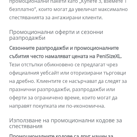
промоционални пакети като „Купете 3, вземете 1
безплатно“, които могат да увеличат максимално
спестяванията за ангажирани клиенти.
Промоционални оферти и сезонни
разпродажби
Сезонните разпродажби и промоционалните
събития често намаляват цената на PeniSizeXL.
Тези отстъпки обикновено се предлагат чрез
официалния уебсайт или оторизирани търговци
на дребно. Клиентите се насърчават да следят за
празнични разпродажби, разпродажби или
оферти за ограничено време, които могат да
направят покупката им по-икономична.
Използване на промоционални кодове за
спестявания
Промоционалните кодове са друг начин за