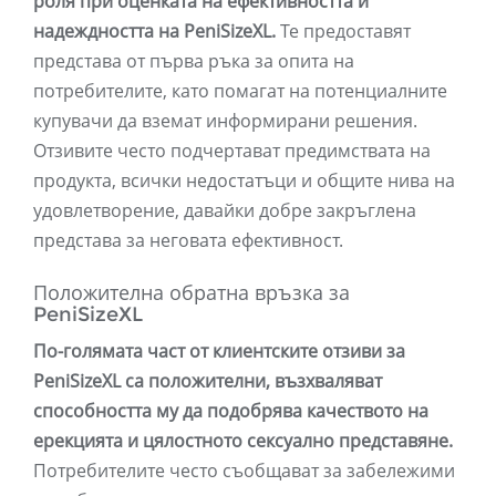
роля при оценката на ефективността и
надеждността на PeniSizeXL.
Те предоставят
представа от първа ръка за опита на
потребителите, като помагат на потенциалните
купувачи да вземат информирани решения.
Отзивите често подчертават предимствата на
продукта, всички недостатъци и общите нива на
удовлетворение, давайки добре закръглена
представа за неговата ефективност.
Положителна обратна връзка за
PeniSizeXL
По-голямата част от клиентските отзиви за
PeniSizeXL са положителни, възхваляват
способността му да подобрява качеството на
ерекцията и цялостното сексуално представяне.
Потребителите често съобщават за забележими