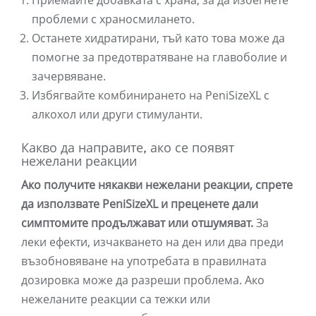
Приемайте добавката с храна, за да избегнете
проблеми с храносмилането.
Останете хидратирани, тъй като това може да
помогне за предотвратяване на главоболие и
зачервяване.
Избягвайте комбинирането на PeniSizeXL с
алкохол или други стимуланти.
Какво да направите, ако се появят
нежелани реакции
Ако получите някакви нежелани реакции, спрете
да използвате PeniSizeXL и преценете дали
симптомите продължават или отшумяват.
За
леки ефекти, изчакването на ден или два преди
възобновяване на употребата в правилната
дозировка може да разреши проблема. Ако
нежеланите реакции са тежки или