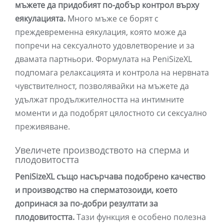
мъжете да придобият по-добър контрол върху
еякулацията.
Много мъже се борят с
преждевременна еякулация, която може да
попречи на сексуалното удовлетворение и за
двамата партньори. Формулата на PeniSizeXL
подпомага релаксацията и контрола на нервната
чувствителност, позволявайки на мъжете да
удължат продължителността на интимните
моменти и да подобрят цялостното си сексуално
преживяване.
Увеличете производството на сперма и
плодовитостта
PeniSizeXL също насърчава подобрено качество
и производство на сперматозоиди, което
допринася за по-добри резултати за
плодовитостта.
Тази функция е особено полезна