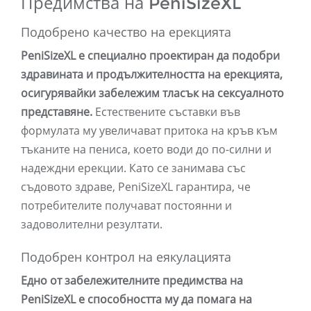
Предимства на PeniSizeXL
Подобрено качество на ерекцията
PeniSizeXL е специално проектиран да подобри
здравината и продължителността на ерекцията,
осигурявайки забележим тласък на сексуалното
представяне.
Естествените съставки във
формулата му увеличават притока на кръв към
тъканите на пениса, което води до по-силни и
надеждни ерекции. Като се занимава със
съдовото здраве, PeniSizeXL гарантира, че
потребителите получават постоянни и
задоволителни резултати.
Подобрен контрол на еякулацията
Едно от забележителните предимства на
PeniSizeXL е способността му да помага на