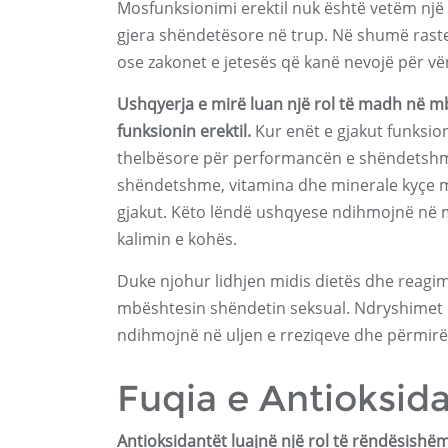
Mosfunksionimi erektil nuk është vetëm një
gjera shëndetësore në trup. Në shumë raste, ai
ose zakonet e jetesës që kanë nevojë për v
Ushqyerja e mirë luan një rol të madh në mbë
funksionin erektil.
Kur enët e gjakut funksio
thelbësore për performancën e shëndetshme 
shëndetshme, vitamina dhe minerale kyçe m
gjakut. Këto lëndë ushqyese ndihmojnë në m
kalimin e kohës.
Duke njohur lidhjen midis dietës dhe reagimi
mbështesin shëndetin seksual. Ndryshimet 
ndihmojnë në uljen e rreziqeve dhe përmirë
Fuqia e Antioksid
Antioksidantët luajnë një rol të rëndësishë