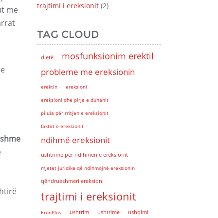
trajtimi i ereksionit
(2)
kut me
arrat
TAG CLOUD
mosfunksionim erektil
dietë
 e
probleme me ereksionin
erektin
ereksioni
ereksioni dhe pirja e duhanit
pilula për rritjen e ereksionit
faktet e ereksionit
etshme
ndihmë ereksionit
ë
ushtrime për ndihmën e ereksionit
mjetet juridike që ndihmojnë ereksionin
qëndrueshmëri ereksioni
htirë
trajtimi i ereksionit
EronPlus
ushtrim
ushtrime
ushqimi