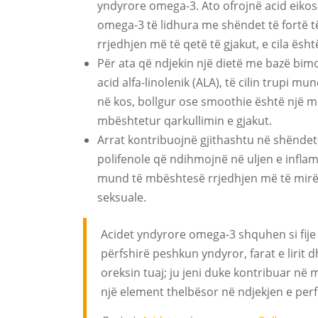
yndyrore omega-3. Ato ofrojnë acid eiko
omega-3 të lidhura me shëndet të fortë t
rrjedhjen më të qetë të gjakut, e cila ës
Për ata që ndjekin një dietë me bazë bimor
acid alfa-linolenik (ALA), të cilin trupi m
në kos, bollgur ose smoothie është një m
mbështetur qarkullimin e gjakut.
Arrat kontribuojnë gjithashtu në shëndet
polifenole që ndihmojnë në uljen e inflam
mund të mbështesë rrjedhjen më të mirë 
seksuale.
Acidet yndyrore omega-3 shquhen si fije 
përfshirë peshkun yndyror, farat e lirit 
oreksin tuaj; ju jeni duke kontribuar në
një element thelbësor në ndjekjen e pe