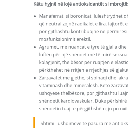
Këtu hyjnë në lojë antioksidantët si mbrojtë
Manaferrat, si boronicat, luleshtrydhet
që neutralizojnë radikalet e lira, fajtorët e
por gjithashtu kontribuojnë në përmirësim
mosfunksionimit erektil.
Agrumet, me nuancat e tyre të gjalla dhe 
luftën për një shëndet më të mirë seksu
kolagjenit, thelbësor për ruajtjen e elast
përkthehet në rritjen e rrjedhjes së gjaku
Zarzavatet me gjethe, si spinaqi dhe lakr
vitaminash dhe mineralesh. Këto zarzavat
ushqyese thelbësore, por gjithashtu luaj
shëndetit kardiovaskular. Duke përfshirë 
shëndetin tuaj të përgjithshëm; ju po nxi
Shtimi i ushqimeve të pasura me antioks