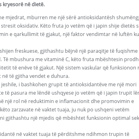
s kryesorë në dietë.
 dhe mjedrat, mburren me një sërë antioksidantësh shumëng
 stresit oksidativ. Këto fruta jo vetëm që i japin shije dietës s
in e qarkullimit të gjakut, një faktor vendimtar në luftën k
shijen freskuese, gjithashtu bëjnë një paraqitje të fuqishme
al. Të mbushura me vitaminë C, këto fruta mbështesin prodh
icitetit të enëve të gjakut. Një sistem vaskular që funksionon
t në të gjitha vendet e duhura.
a jeshile, i bashkohen grupit të antioksidantëve me një mori
e të pasura me lëndë ushqyese jo vetëm që i japin trupit l
në një rol në reduktimin e inflamacionit dhe promovimin e
këto zarzavate në vaktet tuaja, ju nuk po ushqeni vetëm
tni gjithashtu një mjedis që mbështet funksionin optimal sek
idantë në vaktet tuaja të përditshme ndihmon trupin të