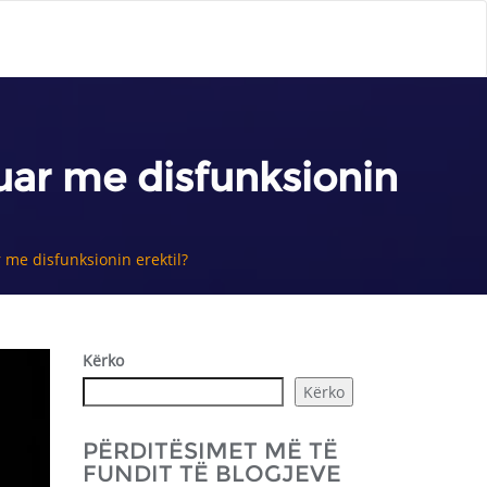
uar me disfunksionin
 me disfunksionin erektil?
Kërko
Kërko
PËRDITËSIMET MË TË
FUNDIT TË BLOGJEVE