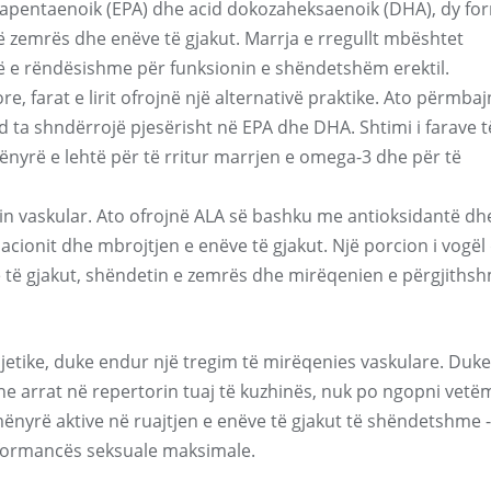
sapentaenoik (EPA) dhe acid dokozaheksaenoik (DHA), dy fo
ë zemrës dhe enëve të gjakut. Marrja e rregullt mbështet
htë e rëndësishme për funksionin e shëndetshëm erektil.
e, farat e lirit ofrojnë një alternativë praktike. Ato përmba
und ta shndërrojë pjesërisht në EPA dhe DHA. Shtimi i farave të 
ënyrë e lehtë për të rritur marrjen e omega-3 dhe për të
in vaskular. Ato ofrojnë ALA së bashku me antioksidantë dh
acionit dhe mbrojtjen e enëve të gjakut. Një porcion i vogël 
të gjakut, shëndetin e zemrës dhe mirëqenien e përgjiths
jetike, duke endur një tregim të mirëqenies vaskulare. Duke
dhe arrat në repertorin tuaj të kuzhinës, nuk po ngopni vetë
 mënyrë aktive në ruajtjen e enëve të gjakut të shëndetshme -
rformancës seksuale maksimale.