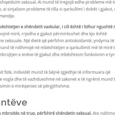
 shqetësim seksual. Ai mund të tregojë edhe probleme më t
 sinjalizon probleme të tilla si qarkullimi i dobët i gjakut, 
ëmendje.
shtetjen e shëndetit vaskular, i cili është i lidhur ngushtë
nojnë mirë, rrjedha e gjakut përmirësohet dhe kjo është
seksuale. Një dietë që përfshin antioksidantë, yndyrna të
und të ndihmojë në mbështetjen e qarkullimit më të mirë 
brojtjen e enëve të gjakut dhe mbështesin funksionin e ty
t fizik, individët mund të bëjnë zgjedhje të informuara që
e vogla dhe të vazhdueshme në zakonet e të ngrënit mund 
simin e mirëqenies së përgjithshme.
antëve
m mbrojtës në trup, përfshirë shëndetin seksual.
Ato ndihmo