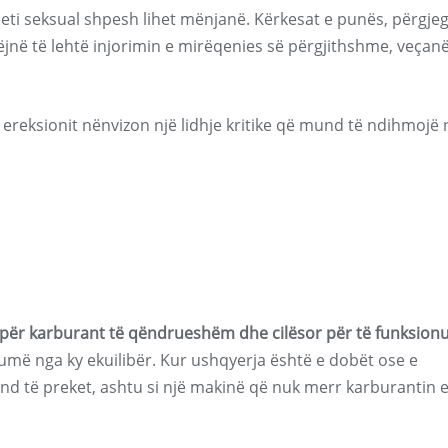
deti seksual shpesh lihet mënjanë. Kërkesat e punës, përgjeg
ëjnë të lehtë injorimin e mirëqenies së përgjithshme, veçanë
 ereksionit nënvizon një lidhje kritike që mund të ndihmojë 
ë për karburant të qëndrueshëm dhe cilësor për të funksion
umë nga ky ekuilibër. Kur ushqyerja është e dobët ose e
të preket, ashtu si një makinë që nuk merr karburantin 