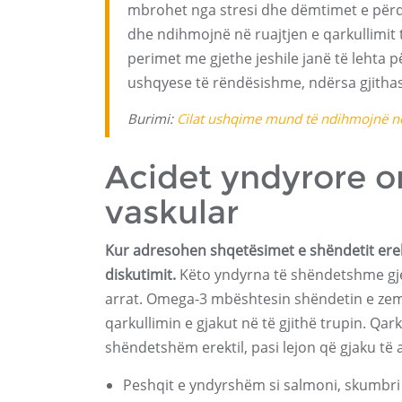
mbrohet nga stresi dhe dëmtimet e për
dhe ndihmojnë në ruajtjen e qarkullimit 
perimet me gjethe jeshile janë të lehta pë
ushqyese të rëndësishme, ndërsa gjithash
Burimi:
Cilat ushqime mund të ndihmojnë në 
Acidet yndyrore 
vaskular
Kur adresohen shqetësimet e shëndetit erek
diskutimit.
Këto yndyrna të shëndetshme gjend
arrat. Omega-3 mbështesin shëndetin e zemr
qarkullimin e gjakut në të gjithë trupin. Qark
shëndetshëm erektil, pasi lejon që gjaku të 
Peshqit e yndyrshëm si salmoni, skumbri 