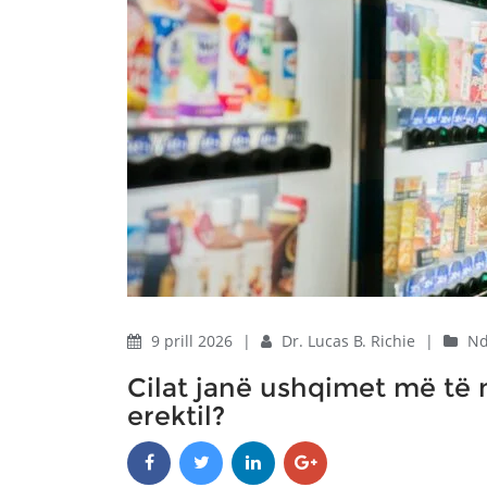
9 prill 2026
|
Dr. Lucas B. Richie
|
Nd
Cilat janë ushqimet më të 
erektil?