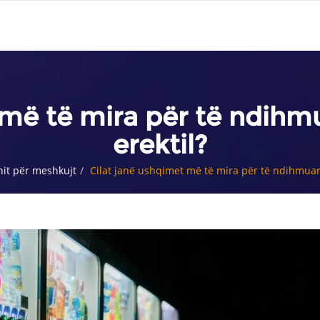
 më të mira për të ndihm
erektil?
it për meshkujt
Cilat janë ushqimet më të mira për të ndihmuar