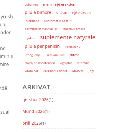
merrni një ereksion
ushqimet
pilula bimore
si të arrini një ereksion
jyrësh
injeksione
Ushtrimet e Kegelit
uaj,
përmirësim mashkullor
Mashkull Shtesë
undër
suplemente natyrale
mjekim
pilula për penisin
PeniSizeXL
 në
shtesë
ProZgjidhja
SizeGain Plus
imin e
trajtojnë impotencën
vigrxplus
vitaminë
 mirë
vitaminat
ereksioni i dobët
XtraSize
joga
ARKIVAT
ëndë
qershor 2026
(1)
Mund 2026
(1)
sual.
prill 2026
(1)