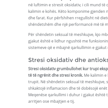
në luftimin e stresit oksidativ, i cili mund 
kalimin e kohës. Këto komponime gjenden në 
dhe farat. Kur përfshihen rregullisht në di
shëndetshëm dhe një performancë më të mir
Për shëndetin seksual të meshkujve, kjo mb
gjakut është e lidhur ngushtë me funksioni
sistemeve që e mbajnë qarkullimin e gjakut 
Stresi oksidativ dhe antiok
Stresi oksidativ grumbullohet kur trupi eks
të të ngrënit dhe stresi kronik.
Me kalimin e 
trupit. Në shëndetin seksual të meshkujve, 
shkaktojë inflamacion dhe të dobësojë enët 
Meqenëse qarkullimi i duhur i gjakut është 
arritjen ose mbajtjen e tij.