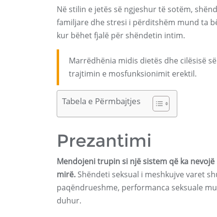
Në stilin e jetës së ngjeshur të sotëm, shën
familjare dhe stresi i përditshëm mund ta b
kur bëhet fjalë për shëndetin intim.
Marrëdhënia midis dietës dhe cilësisë së
trajtimin e mosfunksionimit erektil.
Tabela e Përmbajtjes
Prezantimi
Mendojeni trupin si një sistem që ka nevoj
mirë.
Shëndeti seksual i meshkujve varet sh
paqëndrueshme, performanca seksuale mund 
duhur.