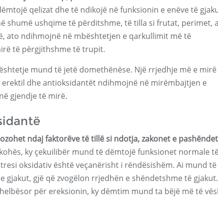
të dëmtojë qelizat dhe të ndikojë në funksionin e enëve të gja
shumë ushqime të përditshme, të tilla si frutat, perimet, 
etë, ato ndihmojnë në mbështetjen e qarkullimit më të
ë të përgjithshme të trupit.
ështetje mund të jetë domethënëse. Një rrjedhje më e mirë
n erektil dhe antioksidantët ndihmojnë në mirëmbajtjen e
në gjendje të mirë.
sidantë
pozohet ndaj faktorëve të tillë si ndotja, zakonet e pashënd
kohës, ky çekuilibër mund të dëmtojë funksionet normale t
stresi oksidativ është veçanërisht i rëndësishëm. Ai mund të
e gjakut, gjë që zvogëlon rrjedhën e shëndetshme të gjakut.
thelbësor për ereksionin, ky dëmtim mund ta bëjë më të vës