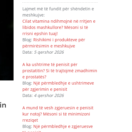
Lajmet më të fundit për shëndetin e
meshkujve:
Cilat vitamina ndihmojnë në rritjen e
libidos mashkullore? Mësoni si të
rrisni epshin tuaj!
Blog:
Rishikimi i produkteve për
përmirësimin e meshkujve
Data:
5 qershor 2026
A ka ushtrime të penisit për
prostatitin? Si të trajtojmë zmadhimin
e prostatës?
Blog:
Një përmbledhje e ushtrimeve
për zgjerimin e penisit
Data:
4 qershor 2026
in
A mund të vesh zgjeruesin e penisit
kur notoj? Mësoni si të minimizoni
rreziqet
Blog:
Një përmbledhje e zgjeruesve