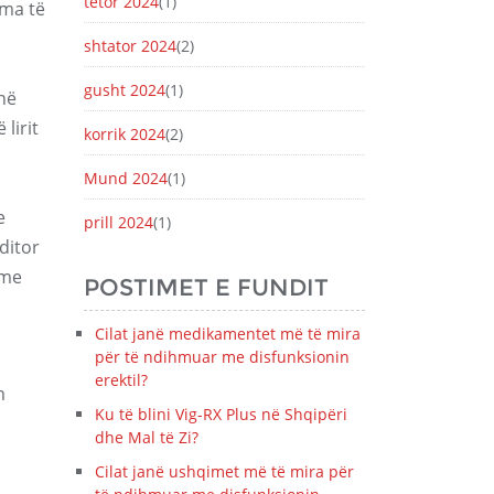
tetor 2024
(1)
rma të
shtator 2024
(2)
gusht 2024
(1)
jnë
lirit
korrik 2024
(2)
Mund 2024
(1)
e
prill 2024
(1)
ditor
hme
POSTIMET E FUNDIT
Cilat janë medikamentet më të mira
për të ndihmuar me disfunksionin
erektil?
m
Ku të blini Vig-RX Plus në Shqipëri
dhe Mal të Zi?
Cilat janë ushqimet më të mira për