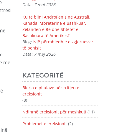
ë
Data:
7 maj 2026
stresi
Ku të blini AndroPenis në Australi,
Kanada, Mbretërinë e Bashkuar,
Zelandën e Re dhe Shtetet e
 me
Bashkuara të Amerikës?
Blog:
Një përmbledhje e zgjeruesve
të penisit
të
Data:
7 maj 2026
re me
KATEGORITË
Blerja e pilulave për rritjen e
të
ereksionit
(8)
Ndihmë ereksionit për meshkujt
(11)
Problemet e ereksionit
(2)
jnë