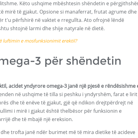
ditshme. Këto ushqime mbështesin shëndetin e përgjithsh
të mirë të gjakut. Opsione si manaferrat, frutat agrume dhe
r t'u përfshirë në vaktet e rregullta. Ato ofrojnë lëndë
tu shtojnë larmi dhe shije natyrale në dietë.
luftimin e mosfunksionimit erektil?
omega-3 për shëndetin
til, acidet yndyrore omega-3 janë një pjesë e rëndësishme 
en në ushqime të tilla si peshku i yndyrshëm, farat e liri
ës dhe të enëve të gjakut, gjë që ndikon drejtpërdrejt në
ullimi i mirë i gjakut është thelbësor për funksionin e
arrijë dhe të mbajë një ereksion.
dhe trofta janë ndër burimet më të mira dietike të acideve