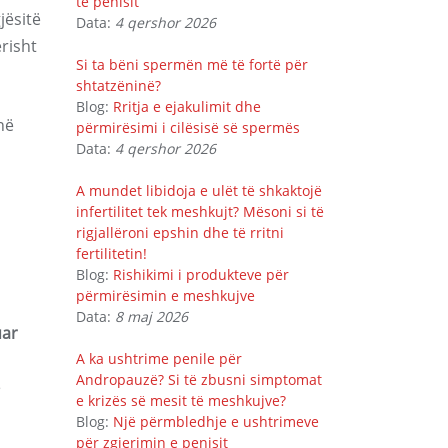
të penisit
jësitë
Data:
4 qershor 2026
risht
Si ta bëni spermën më të fortë për
shtatzëninë?
Blog:
Rritja e ejakulimit dhe
në
përmirësimi i cilësisë së spermës
Data:
4 qershor 2026
A mundet libidoja e ulët të shkaktojë
infertilitet tek meshkujt? Mësoni si të
rigjallëroni epshin dhe të rritni
fertilitetin!
Blog:
Rishikimi i produkteve për
përmirësimin e meshkujve
Data:
8 maj 2026
uar
A ka ushtrime penile për
Andropauzë? Si të zbusni simptomat
e
e krizës së mesit të meshkujve?
Blog:
Një përmbledhje e ushtrimeve
për zgjerimin e penisit