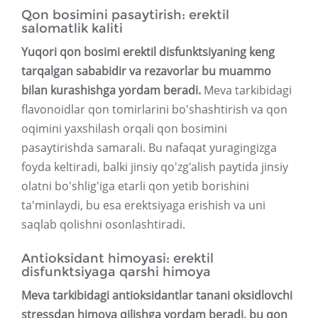
Qon bosimini pasaytirish: erektil
salomatlik kaliti
Yuqori qon bosimi erektil disfunktsiyaning keng
tarqalgan sababidir va rezavorlar bu muammo
bilan kurashishga yordam beradi.
Meva tarkibidagi
flavonoidlar qon tomirlarini bo'shashtirish va qon
oqimini yaxshilash orqali qon bosimini
pasaytirishda samarali. Bu nafaqat yuragingizga
foyda keltiradi, balki jinsiy qo'zg'alish paytida jinsiy
olatni bo'shlig'iga etarli qon yetib borishini
ta'minlaydi, bu esa erektsiyaga erishish va uni
saqlab qolishni osonlashtiradi.
Antioksidant himoyasi: erektil
disfunktsiyaga qarshi himoya
Meva tarkibidagi antioksidantlar tanani oksidlovchi
stressdan himoya qilishga yordam beradi, bu qon