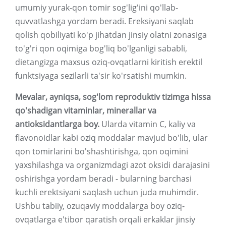
umumiy yurak-qon tomir sog'lig'ini qo'llab-
quvvatlashga yordam beradi. Ereksiyani saqlab
qolish qobiliyati ko'p jihatdan jinsiy olatni zonasiga
to'g'ri qon oqimiga bog'liq bo'lganligi sababli,
dietangizga maxsus oziq-ovqatlarni kiritish erektil
funktsiyaga sezilarli ta'sir ko'rsatishi mumkin.
Mevalar, ayniqsa, sog'lom reproduktiv tizimga hissa
qo'shadigan vitaminlar, minerallar va
antioksidantlarga boy.
Ularda vitamin C, kaliy va
flavonoidlar kabi oziq moddalar mavjud bo'lib, ular
qon tomirlarini bo'shashtirishga, qon oqimini
yaxshilashga va organizmdagi azot oksidi darajasini
oshirishga yordam beradi - bularning barchasi
kuchli erektsiyani saqlash uchun juda muhimdir.
Ushbu tabiiy, ozuqaviy moddalarga boy oziq-
ovqatlarga e'tibor qaratish orqali erkaklar jinsiy