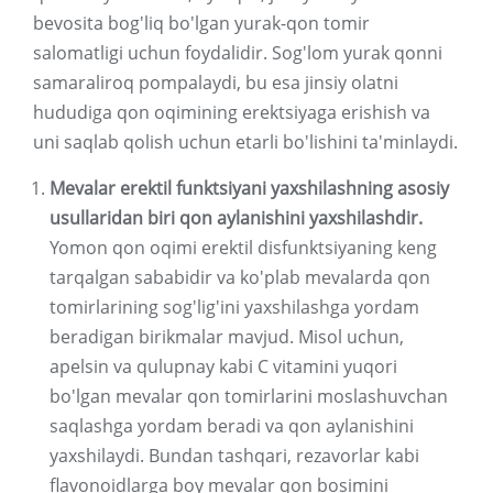
bevosita bog'liq bo'lgan yurak-qon tomir
salomatligi uchun foydalidir. Sog'lom yurak qonni
samaraliroq pompalaydi, bu esa jinsiy olatni
hududiga qon oqimining erektsiyaga erishish va
uni saqlab qolish uchun etarli bo'lishini ta'minlaydi.
Mevalar erektil funktsiyani yaxshilashning asosiy
usullaridan biri qon aylanishini yaxshilashdir.
Yomon qon oqimi erektil disfunktsiyaning keng
tarqalgan sababidir va ko'plab mevalarda qon
tomirlarining sog'lig'ini yaxshilashga yordam
beradigan birikmalar mavjud. Misol uchun,
apelsin va qulupnay kabi C vitamini yuqori
bo'lgan mevalar qon tomirlarini moslashuvchan
saqlashga yordam beradi va qon aylanishini
yaxshilaydi. Bundan tashqari, rezavorlar kabi
flavonoidlarga boy mevalar qon bosimini