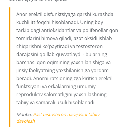
Anor erektil disfunktsiyaga qarshi kurashda
kuchli ittifoqchi hisoblanadi. Uning boy
tarkibidagi antioksidantlar va polifenollar qon
tomirlarini himoya qiladi, azot oksidi ishlab
chiqarishni ko'paytiradi va testosteron
darajasini qo'llab-quvvatlaydi - bularning
barchasi qon oqimining yaxshilanishiga va
jinsiy faoliyatning yaxshilanishiga yordam
beradi. Anorni ratsioningizga kiritish erektil
funktsiyani va erkaklarning umumiy
reproduktiv salomatligini yaxshilashning
tabiiy va samarali usuli hisoblanadi.
Manba:
Past testosteron darajasini tabiiy
davolash