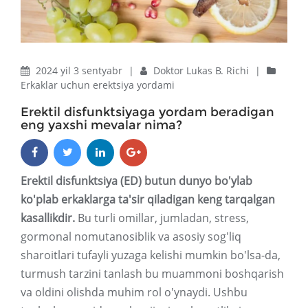
2024 yil 3 sentyabr
|
Doktor Lukas B. Richi
|
Erkaklar uchun erektsiya yordami
Erektil disfunktsiyaga yordam beradigan
eng yaxshi mevalar nima?
Erektil disfunktsiya (ED) butun dunyo bo'ylab
ko'plab erkaklarga ta'sir qiladigan keng tarqalgan
kasallikdir.
Bu turli omillar, jumladan, stress,
gormonal nomutanosiblik va asosiy sog'liq
sharoitlari tufayli yuzaga kelishi mumkin bo'lsa-da,
turmush tarzini tanlash bu muammoni boshqarish
va oldini olishda muhim rol o'ynaydi. Ushbu