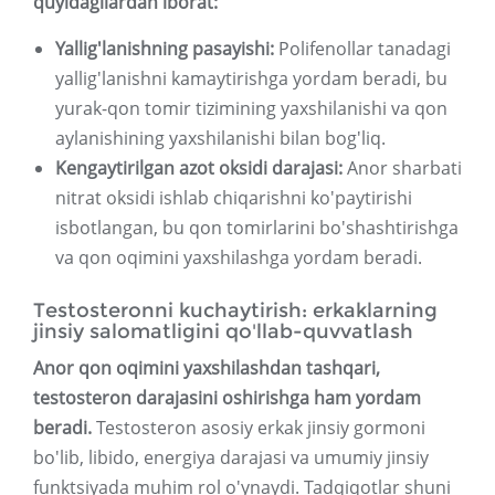
quyidagilardan iborat:
Yallig'lanishning pasayishi:
Polifenollar tanadagi
yallig'lanishni kamaytirishga yordam beradi, bu
yurak-qon tomir tizimining yaxshilanishi va qon
aylanishining yaxshilanishi bilan bog'liq.
Kengaytirilgan azot oksidi darajasi:
Anor sharbati
nitrat oksidi ishlab chiqarishni ko'paytirishi
isbotlangan, bu qon tomirlarini bo'shashtirishga
va qon oqimini yaxshilashga yordam beradi.
Testosteronni kuchaytirish: erkaklarning
jinsiy salomatligini qo'llab-quvvatlash
Anor qon oqimini yaxshilashdan tashqari,
testosteron darajasini oshirishga ham yordam
beradi.
Testosteron asosiy erkak jinsiy gormoni
bo'lib, libido, energiya darajasi va umumiy jinsiy
funktsiyada muhim rol o'ynaydi. Tadqiqotlar shuni