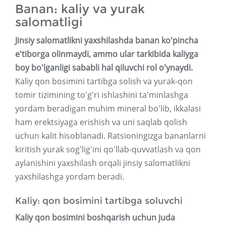
Banan: kaliy va yurak
salomatligi
Jinsiy salomatlikni yaxshilashda banan ko'pincha
e'tiborga olinmaydi, ammo ular tarkibida kaliyga
boy bo'lganligi sababli hal qiluvchi rol o'ynaydi.
Kaliy qon bosimini tartibga solish va yurak-qon
tomir tizimining to'g'ri ishlashini ta'minlashga
yordam beradigan muhim mineral bo'lib, ikkalasi
ham erektsiyaga erishish va uni saqlab qolish
uchun kalit hisoblanadi. Ratsioningizga bananlarni
kiritish yurak sog'lig'ini qo'llab-quvvatlash va qon
aylanishini yaxshilash orqali jinsiy salomatlikni
yaxshilashga yordam beradi.
Kaliy: qon bosimini tartibga soluvchi
Kaliy qon bosimini boshqarish uchun juda