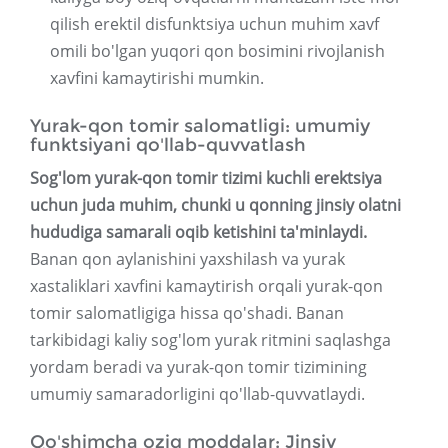
qilish erektil disfunktsiya uchun muhim xavf
omili bo'lgan yuqori qon bosimini rivojlanish
xavfini kamaytirishi mumkin.
Yurak-qon tomir salomatligi: umumiy
funktsiyani qo'llab-quvvatlash
Sog'lom yurak-qon tomir tizimi kuchli erektsiya
uchun juda muhim, chunki u qonning jinsiy olatni
hududiga samarali oqib ketishini ta'minlaydi.
Banan qon aylanishini yaxshilash va yurak
xastaliklari xavfini kamaytirish orqali yurak-qon
tomir salomatligiga hissa qo'shadi. Banan
tarkibidagi kaliy sog'lom yurak ritmini saqlashga
yordam beradi va yurak-qon tomir tizimining
umumiy samaradorligini qo'llab-quvvatlaydi.
Qo'shimcha oziq moddalar: Jinsiy