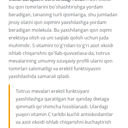
bu qon tomirlarini bo'shashtirishga yordam
beradigan, tananing turli qismlariga, shu jumladan
jinsiy olatni qon oqimini yaxshilashga yordam
beradigan molekula. Bu yaxshilangan qon oqimi
erektsiya olish va uni saqlab qolish uchun juda
muhimdir. S vitamini to'g'ridan-to'g'ri azot oksidi
ishlab chiqarishni qo'llab-quvvatlasa-da, tsitrus
mevalarining umumiy ozuqaviy profili ularni qon
tomirlari salomatligi va erektil funktsiyasini
yaxshilashda samarali qiladi.
Tsitrus mevalari erektil funktsiyani
yaxshilashga qaratilgan har qanday dietaga
qimmatli qo'shimcha hisoblanadi. Ulardagi
yuqori vitamin C tarkibi kuchli antioksidantlar
va azot oksidi ishlab chiqarishni kuchaytirish