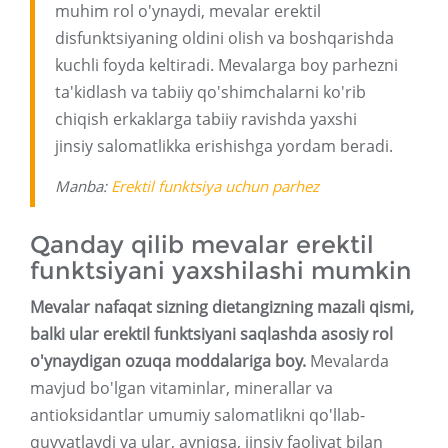
muhim rol o'ynaydi, mevalar erektil
disfunktsiyaning oldini olish va boshqarishda
kuchli foyda keltiradi. Mevalarga boy parhezni
ta'kidlash va tabiiy qo'shimchalarni ko'rib
chiqish erkaklarga tabiiy ravishda yaxshi
jinsiy salomatlikka erishishga yordam beradi.
Manba:
Erektil funktsiya uchun parhez
Qanday qilib mevalar erektil
funktsiyani yaxshilashi mumkin
Mevalar nafaqat sizning dietangizning mazali qismi,
balki ular erektil funktsiyani saqlashda asosiy rol
o'ynaydigan ozuqa moddalariga boy.
Mevalarda
mavjud bo'lgan vitaminlar, minerallar va
antioksidantlar umumiy salomatlikni qo'llab-
quvvatlaydi va ular, ayniqsa, jinsiy faoliyat bilan