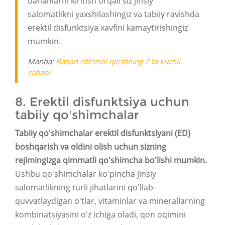
bananlarni kiritish orqali siz jinsiy
salomatlikni yaxshilashingiz va tabiiy ravishda
erektil disfunktsiya xavfini kamaytirishingiz
mumkin.
Manba:
Banan iste'mol qilishning 7 ta kuchli
sababi
8. Erektil disfunktsiya uchun
tabiiy qo'shimchalar
Tabiiy qo'shimchalar erektil disfunktsiyani (ED)
boshqarish va oldini olish uchun sizning
rejimingizga qimmatli qo'shimcha bo'lishi mumkin.
Ushbu qo'shimchalar ko'pincha jinsiy
salomatlikning turli jihatlarini qo'llab-
quvvatlaydigan o'tlar, vitaminlar va minerallarning
kombinatsiyasini o'z ichiga oladi, qon oqimini