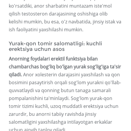
ko'rsatdiki, anor sharbatini muntazam iste'mol
qilish testosteron darajasining oshishiga olib
kelishi mumkin, bu esa, o'z navbatida, jinsiy istak va
ish faoliyatini yaxshilashi mumkin.
Yurak-qon tomir salomatligi: kuchli
erektsiya uchun asos
Anorning foydalari erektil funktsiya bilan
chambarchas bog'liq bo'lgan yurak sog'lig'iga ta'sir
qiladi.
Anor xolesterin darajasini yaxshilash va qon
bosimini pasaytirish orqali sog'lom yurakni qo'llab-
quvvatlaydi va qonning butun tanaga samarali
pompalanishini ta'minlaydi. Sog'lom yurak-qon
tomir tizimi kuchli, uzoq muddatli erektsiya uchun
zarurdir, bu anorni tabiiy ravishda jinsiy
salomatligini yaxshilashga intilayotgan erkaklar
uchun ajoyib tanlov qiladi.