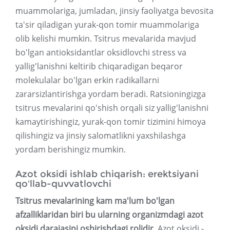
muammolariga, jumladan, jinsiy faoliyatga bevosita
ta'sir qiladigan yurak-qon tomir muammolariga
olib kelishi mumkin. Tsitrus mevalarida mavjud
bo'lgan antioksidantlar oksidlovchi stress va
yallig'lanishni keltirib chiqaradigan beqaror
molekulalar bo'lgan erkin radikallarni
zararsizlantirishga yordam beradi. Ratsioningizga
tsitrus mevalarini qo'shish orqali siz yallig'lanishni
kamaytirishingiz, yurak-qon tomir tizimini himoya
qilishingiz va jinsiy salomatlikni yaxshilashga
yordam berishingiz mumkin.
Azot oksidi ishlab chiqarish: erektsiyani
qo'llab-quvvatlovchi
Tsitrus mevalarining kam ma'lum bo'lgan
afzalliklaridan biri bu ularning organizmdagi azot
oksidi darajasini oshirishdagi rolidir.
Azot oksidi -