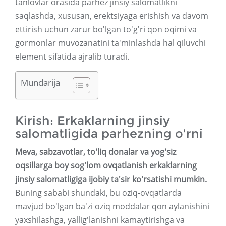
tanlovlar orasida parhez jinsiy salomatlikni
saqlashda, xususan, erektsiyaga erishish va davom
ettirish uchun zarur bo'lgan to'g'ri qon oqimi va
gormonlar muvozanatini ta'minlashda hal qiluvchi
element sifatida ajralib turadi.
Mundarija
Kirish: Erkaklarning jinsiy
salomatligida parhezning o'rni
Meva, sabzavotlar, to'liq donalar va yog'siz
oqsillarga boy sog'lom ovqatlanish erkaklarning
jinsiy salomatligiga ijobiy ta'sir ko'rsatishi mumkin.
Buning sababi shundaki, bu oziq-ovqatlarda
mavjud bo'lgan ba'zi oziq moddalar qon aylanishini
yaxshilashga, yallig'lanishni kamaytirishga va