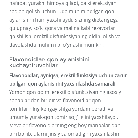
nafaqat yurakni himoya qiladi, balki erektsiyani
saqlab qolish uchun juda muhim bo'lgan qon
aylanishini ham yaxshilaydi. Sizning dietangizga
qulupnay, ko'k, qora va malina kabi rezavorlar
qo'shilishi erektil disfunktsiyaning oldini olish va
davolashda muhim rol o'ynashi mumkin.
Flavonoidlar: qon aylanishini
kuchaytiruvchilar
Flavonoidlar, ayniqsa, erektil funktsiya uchun zarur
bo'lgan qon aylanishini yaxshilashda samarali.
Yomon qon oqimi erektil disfunktsiyaning asosiy
sabablaridan biridir va flavonoidlar qon
tomirlarining kengayishiga yordam beradi va
umumiy yurak-qon tomir sog'lig'ini yaxshilaydi.
Mevalar flavonoidlarning eng boy manbalaridan
biri bo'lib, ularni jinsiy salomatligini yaxshilashni