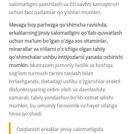
salomatligini yaxshilash va ED xavfini kamaytirish
uchun faol qadamlar qo'yishlari mumkin.
Mevaga boy parhezga qo'shimcha ravishda,
erkaklarning jinsiy salomatligini qo'llab-quvvatlash
uchun ma'lum bo'lgan o'ziga xos vitaminlar,
minerallar va o'tlarni o'z ichiga olgan tabiiy
qo'shimchalar ushbu imtiyozlarni yanada oshirishi
mumkin.
Muntazam jismoniy faollik va boshqa
sog'lom turmush tarzini tanlash bilan
birlashganda, dietadagi ushbu o'zgarishlar erektil
disfunktsiyaning oldini olish va davolashda
samarali, tabiiy yondashuv bo'lib xizmat qilishi
mumkin, bu umumiy farovonlik va hayot sifatiga
hissa qo'shadi.
Oziqlanish erkaklar jinsiy salomatligida