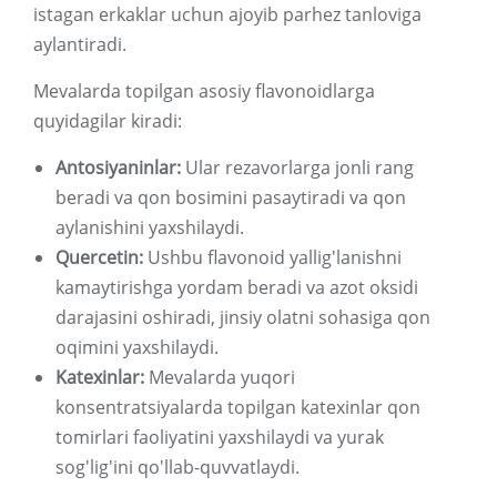
istagan erkaklar uchun ajoyib parhez tanloviga
aylantiradi.
Mevalarda topilgan asosiy flavonoidlarga
quyidagilar kiradi:
Antosiyaninlar:
Ular rezavorlarga jonli rang
beradi va qon bosimini pasaytiradi va qon
aylanishini yaxshilaydi.
Quercetin:
Ushbu flavonoid yallig'lanishni
kamaytirishga yordam beradi va azot oksidi
darajasini oshiradi, jinsiy olatni sohasiga qon
oqimini yaxshilaydi.
Katexinlar:
Mevalarda yuqori
konsentratsiyalarda topilgan katexinlar qon
tomirlari faoliyatini yaxshilaydi va yurak
sog'lig'ini qo'llab-quvvatlaydi.