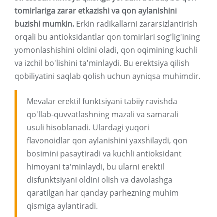
tomirlariga zarar etkazishi va qon aylanishini
buzishi mumkin.
Erkin radikallarni zararsizlantirish
orqali bu antioksidantlar qon tomirlari sog'lig'ining
yomonlashishini oldini oladi, qon oqimining kuchli
va izchil bo'lishini ta'minlaydi. Bu erektsiya qilish
qobiliyatini saqlab qolish uchun ayniqsa muhimdir.
Mevalar erektil funktsiyani tabiiy ravishda
qo'llab-quvvatlashning mazali va samarali
usuli hisoblanadi. Ulardagi yuqori
flavonoidlar qon aylanishini yaxshilaydi, qon
bosimini pasaytiradi va kuchli antioksidant
himoyani ta'minlaydi, bu ularni erektil
disfunktsiyani oldini olish va davolashga
qaratilgan har qanday parhezning muhim
qismiga aylantiradi.