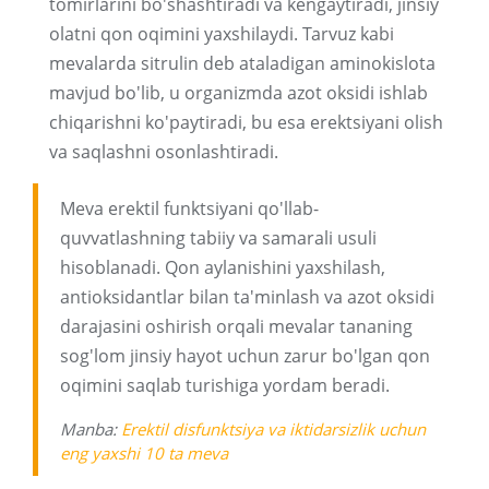
tomirlarini bo'shashtiradi va kengaytiradi, jinsiy
olatni qon oqimini yaxshilaydi. Tarvuz kabi
mevalarda sitrulin deb ataladigan aminokislota
mavjud bo'lib, u organizmda azot oksidi ishlab
chiqarishni ko'paytiradi, bu esa erektsiyani olish
va saqlashni osonlashtiradi.
Meva erektil funktsiyani qo'llab-
quvvatlashning tabiiy va samarali usuli
hisoblanadi. Qon aylanishini yaxshilash,
antioksidantlar bilan ta'minlash va azot oksidi
darajasini oshirish orqali mevalar tananing
sog'lom jinsiy hayot uchun zarur bo'lgan qon
oqimini saqlab turishiga yordam beradi.
Manba:
Erektil disfunktsiya va iktidarsizlik uchun
eng yaxshi 10 ta meva