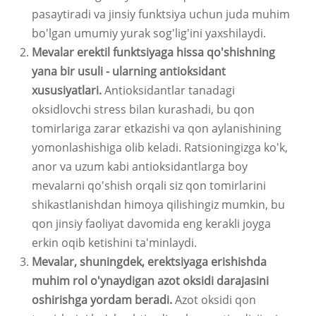
pasaytiradi va jinsiy funktsiya uchun juda muhim
bo'lgan umumiy yurak sog'lig'ini yaxshilaydi.
Mevalar erektil funktsiyaga hissa qo'shishning
yana bir usuli - ularning antioksidant
xususiyatlari.
Antioksidantlar tanadagi
oksidlovchi stress bilan kurashadi, bu qon
tomirlariga zarar etkazishi va qon aylanishining
yomonlashishiga olib keladi. Ratsioningizga ko'k,
anor va uzum kabi antioksidantlarga boy
mevalarni qo'shish orqali siz qon tomirlarini
shikastlanishdan himoya qilishingiz mumkin, bu
qon jinsiy faoliyat davomida eng kerakli joyga
erkin oqib ketishini ta'minlaydi.
Mevalar, shuningdek, erektsiyaga erishishda
muhim rol o'ynaydigan azot oksidi darajasini
oshirishga yordam beradi.
Azot oksidi qon