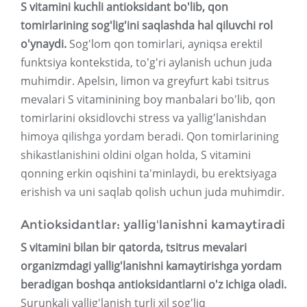
S vitamini kuchli antioksidant bo'lib, qon
tomirlarining sog'lig'ini saqlashda hal qiluvchi rol
o'ynaydi.
Sog'lom qon tomirlari, ayniqsa erektil
funktsiya kontekstida, to'g'ri aylanish uchun juda
muhimdir. Apelsin, limon va greyfurt kabi tsitrus
mevalari S vitaminining boy manbalari bo'lib, qon
tomirlarini oksidlovchi stress va yallig'lanishdan
himoya qilishga yordam beradi. Qon tomirlarining
shikastlanishini oldini olgan holda, S vitamini
qonning erkin oqishini ta'minlaydi, bu erektsiyaga
erishish va uni saqlab qolish uchun juda muhimdir.
Antioksidantlar: yallig'lanishni kamaytiradi
S vitamini bilan bir qatorda, tsitrus mevalari
organizmdagi yallig'lanishni kamaytirishga yordam
beradigan boshqa antioksidantlarni o'z ichiga oladi.
Surunkali yallig'lanish turli xil sog'liq