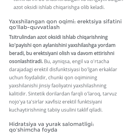
azot oksidi ishlab chiqarishga olib keladi.
Yaxshilangan qon oqimi: erektsiya sifatini
qo'llab-quvvatlash
Tsitrulindan azot oksidi ishlab chiqarishning
ko'payishi qon aylanishini yaxshilashga yordam
beradi, bu erektsiyani olish va davom ettirishni
osonlashtiradi.
Bu, ayniqsa, engil va o'rtacha
darajadagi erektil disfunktsiyasi bo'lgan erkaklar
uchun foydalidir, chunki qon oqimining
yaxshilanishi jinsiy faoliyatni yaxshilashning
kalitidir. Sintetik dorilardan farqli o'laroq, tarvuz
nojo'ya ta'sirlar xavfisiz erektil funktsiyani
kuchaytirishning tabiiy usulini taklif qiladi.
Hidratsiya va yurak salomatligi:
qo'shimcha foyda