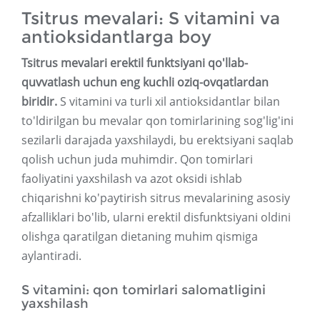
Tsitrus mevalari: S vitamini va
antioksidantlarga boy
Tsitrus mevalari erektil funktsiyani qo'llab-
quvvatlash uchun eng kuchli oziq-ovqatlardan
biridir.
S vitamini va turli xil antioksidantlar bilan
to'ldirilgan bu mevalar qon tomirlarining sog'lig'ini
sezilarli darajada yaxshilaydi, bu erektsiyani saqlab
qolish uchun juda muhimdir. Qon tomirlari
faoliyatini yaxshilash va azot oksidi ishlab
chiqarishni ko'paytirish sitrus mevalarining asosiy
afzalliklari bo'lib, ularni erektil disfunktsiyani oldini
olishga qaratilgan dietaning muhim qismiga
aylantiradi.
S vitamini: qon tomirlari salomatligini
yaxshilash