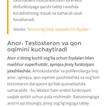
salomatlikni mustahkamlash va erektil
disfunktsiyaga qarshi tabiiy ravishda
kurashishning mazali va samarali usuli
hisoblanadi.
Manba:
Tarvuzning jinsiy aloqada 4 ta foydasi
Anor: Testosteron va qon
oqimini kuchaytiradi
Anor o'zining kuchli sog'liq uchun foydalari bilan
mashhur superfruitdir, ayniqsa jinsiy funktsiyani
yaxshilashda.
Antioksidantlar va polifenollarga boy
anor, ayniqsa, qon oqimini yaxshilashda va sog'lom
testosteron darajasini qo'llab-quvvatlashda
samaralidir - bu ikkalasi ham erektil funktsiyani
saqlab qolish uchun juda muhimdir. Ratsioningizga
anorni qo'shsangiz, jinsiy sog'lig'ingizga tabiiy