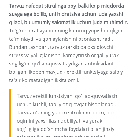
Tarvuz nafaqat sitrulinga boy, balki ko'p miqdorda
suvga ega bo'lib, uni hidratsiya uchun juda yaxshi
qiladi, bu umumiy salomatlik uchun juda muhimdir.
To'g'ri hidratsiya qonning kamroq yopishqoqligini
ta'minlaydi va qon aylanishini osonlashtiradi.
Bundan tashqari, tarvuz tarkibida oksidlovchi
stress va yallig'lanishni kamaytirish orqali yurak
sog'lig'ini qo'llab-quvvatlaydigan antioksidant
bo'lgan likopen mavjud - erektil funktsiyaga salbiy
ta'sir ko'rsatadigan ikkita omil.
Tarvuz erektil funktsiyani qo'llab-quvvatlash
uchun kuchli, tabiiy oziq-ovqat hisoblanadi.
Tarvuz o'zining yuqori sitrulin miqdori, qon
oqimini yaxshilash qobiliyati va yurak
sog'lig'iga qo'shimcha foydalari bilan jinsiy