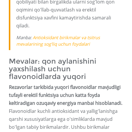
qobiliyati bilan birgalikda ularni sog'lom qon
oqimini qo'llab-quvvatlash va erektil
disfunktsiya xavfini kamaytirishda samarali
qiladi.
Manba:
Antioksidant birikmalar va tsitrus
mevalarining sog'liq uchun foydalari
Mevalar: qon aylanishini
yaxshilash uchun
flavonoidlarda yuqori
Rezavorlar tarkibida yuqori flavonoidlar mavjudligi
tufayli erektil funktsiya uchun katta foyda
keltiradigan ozuqaviy energiya manbai hisoblanadi.
Flavonoidlar kuchli antioksidant va yallig'lanishga
qarshi xususiyatlarga ega o'simliklarda mavjud
bo'lgan tabiiy birikmalardir. Ushbu birikmalar