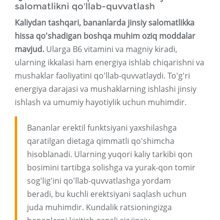
salomatlikni qo'llab-quvvatlash
Kaliydan tashqari, bananlarda jinsiy salomatlikka
hissa qo'shadigan boshqa muhim oziq moddalar
mavjud.
Ularga B6 vitamini va magniy kiradi,
ularning ikkalasi ham energiya ishlab chiqarishni va
mushaklar faoliyatini qo'llab-quvvatlaydi. To'g'ri
energiya darajasi va mushaklarning ishlashi jinsiy
ishlash va umumiy hayotiylik uchun muhimdir.
Bananlar erektil funktsiyani yaxshilashga
qaratilgan dietaga qimmatli qo'shimcha
hisoblanadi. Ularning yuqori kaliy tarkibi qon
bosimini tartibga solishga va yurak-qon tomir
sog'lig'ini qo'llab-quvvatlashga yordam
beradi, bu kuchli erektsiyani saqlash uchun
juda muhimdir. Kundalik ratsioningizga