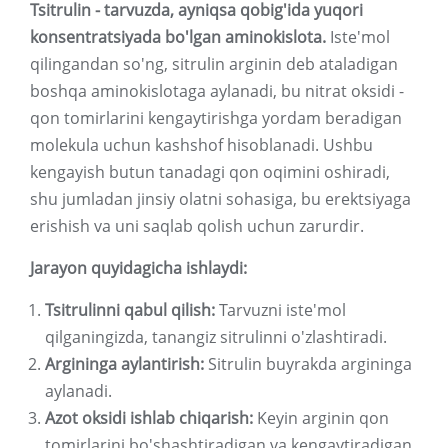
Tsitrulin - tarvuzda, ayniqsa qobig'ida yuqori
konsentratsiyada bo'lgan aminokislota.
Iste'mol
qilingandan so'ng, sitrulin arginin deb ataladigan
boshqa aminokislotaga aylanadi, bu nitrat oksidi -
qon tomirlarini kengaytirishga yordam beradigan
molekula uchun kashshof hisoblanadi. Ushbu
kengayish butun tanadagi qon oqimini oshiradi,
shu jumladan jinsiy olatni sohasiga, bu erektsiyaga
erishish va uni saqlab qolish uchun zarurdir.
Jarayon quyidagicha ishlaydi:
Tsitrulinni qabul qilish:
Tarvuzni iste'mol
qilganingizda, tanangiz sitrulinni o'zlashtiradi.
Argininga aylantirish:
Sitrulin buyrakda argininga
aylanadi.
Azot oksidi ishlab chiqarish:
Keyin arginin qon
tomirlarini bo'shashtiradigan va kengaytiradigan