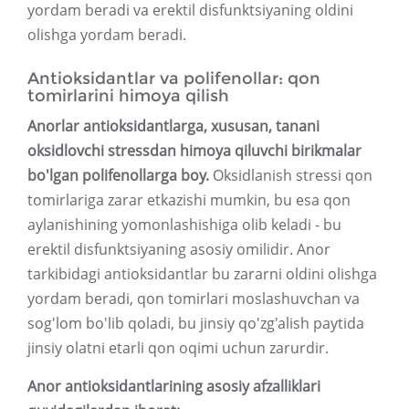
yordam beradi va erektil disfunktsiyaning oldini
olishga yordam beradi.
Antioksidantlar va polifenollar: qon
tomirlarini himoya qilish
Anorlar antioksidantlarga, xususan, tanani
oksidlovchi stressdan himoya qiluvchi birikmalar
bo'lgan polifenollarga boy.
Oksidlanish stressi qon
tomirlariga zarar etkazishi mumkin, bu esa qon
aylanishining yomonlashishiga olib keladi - bu
erektil disfunktsiyaning asosiy omilidir. Anor
tarkibidagi antioksidantlar bu zararni oldini olishga
yordam beradi, qon tomirlari moslashuvchan va
sog'lom bo'lib qoladi, bu jinsiy qo'zg'alish paytida
jinsiy olatni etarli qon oqimi uchun zarurdir.
Anor antioksidantlarining asosiy afzalliklari