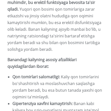
muhimdir, bu erektil funktsiyaga bevosita ta'sir
qiladi.
Yuqori qon bosimi qon tomirlariga zarar
etkazishi va jinsiy olatni hududiga qon oqimini
kamaytirishi mumkin, bu esa erektil disfunktsiyaga
olib keladi. Banan kaliyning ajoyib manbai bo'lib, u
natriyning ratsiondagi ta'sirini bartaraf etishga
yordam beradi va shu bilan qon bosimini tartibga
solishga yordam beradi.
Banandagi kaliyning asosiy afzalliklari
quyidagilardan iborat:
Qon tomirlari salomatligi:
Kaliy qon tomirlarini
bo'shashtirish va moslashuvchan saqlashga
yordam beradi, bu esa butun tanada yaxshi qon
oqimini ta'minlaydi.
Gipertenziya xavfini kamaytirish:
Banan kabi
kaliyga boy oziq-ovqatlarni muntazam iste'mol