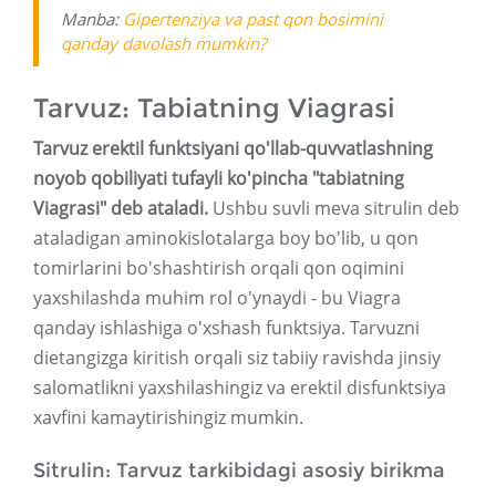
Manba:
Gipertenziya va past qon bosimini
qanday davolash mumkin?
Tarvuz: Tabiatning Viagrasi
Tarvuz erektil funktsiyani qo'llab-quvvatlashning
noyob qobiliyati tufayli ko'pincha "tabiatning
Viagrasi" deb ataladi.
Ushbu suvli meva sitrulin deb
ataladigan aminokislotalarga boy bo'lib, u qon
tomirlarini bo'shashtirish orqali qon oqimini
yaxshilashda muhim rol o'ynaydi - bu Viagra
qanday ishlashiga o'xshash funktsiya. Tarvuzni
dietangizga kiritish orqali siz tabiiy ravishda jinsiy
salomatlikni yaxshilashingiz va erektil disfunktsiya
xavfini kamaytirishingiz mumkin.
Sitrulin: Tarvuz tarkibidagi asosiy birikma