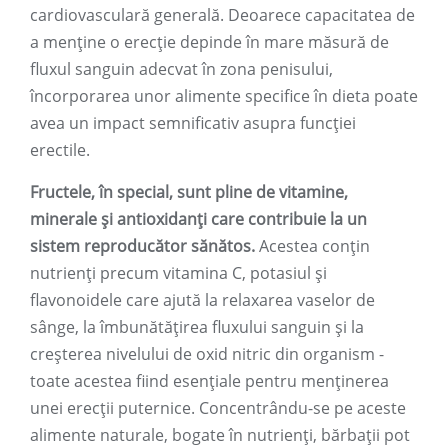
cardiovasculară generală. Deoarece capacitatea de
a menține o erecție depinde în mare măsură de
fluxul sanguin adecvat în zona penisului,
încorporarea unor alimente specifice în dieta poate
avea un impact semnificativ asupra funcției
erectile.
Fructele, în special, sunt pline de vitamine,
minerale și antioxidanți care contribuie la un
sistem reproducător sănătos.
Acestea conțin
nutrienți precum vitamina C, potasiul și
flavonoidele care ajută la relaxarea vaselor de
sânge, la îmbunătățirea fluxului sanguin și la
creșterea nivelului de oxid nitric din organism -
toate acestea fiind esențiale pentru menținerea
unei erecții puternice. Concentrându-se pe aceste
alimente naturale, bogate în nutrienți, bărbații pot