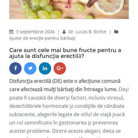
3 septembrie 2024
|
Dr. Lucas B. Richie
|
Ajutor de erecție pentru bărbați
Care sunt cele mai bune fructe pentru a
ajuta la disfuncția erectilă?
Disfuncția erectilă (DE) este o afecțiune comună
care afectează mulți bărbați din întreaga lume.
Deși
poate fi cauzată de diverși factori, inclusiv stresul,
dezechilibrele hormonale și condițiile de sănătate
subiacente, alegerile legate de stilul de viață joacă
un rol semnificativ în gestionarea și prevenirea
acestei probleme. Dintre aceste alegeri, dieta se