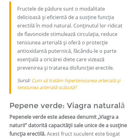
Fructele de pădure sunt o modalitate
delicioasă și eficientă de a susține funcția
erectilă în mod natural. Conținutul lor ridicat
de flavonoide stimulează circulația, reduce
tensiunea arterială și oferă o protecție
antioxidantă puternică, făcându-le o parte
esențială a oricărei diete care vizează
prevenirea și tratarea disfuncției erectile.
Sursă:
Cum să tratăm hipertensiunea arterială și
tensiunea arterială scăzută?
Pepene verde: Viagra naturală
Pepenele verde este adesea denumit „Viagra a
naturii” datorită capacității sale unice de a susține
funcția erectilă.
Acest fruct suculent este bogat