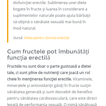
disfuncției erectile. Sublinierea unei diete
bogate în fructe și luarea în considerare a
suplimentelor naturale poate ajuta bărbații
să obțină o sănătate sexuală mai bună în
mod natural.
Sursă:
Dieta pentru functia erectila
Cum fructele pot îmbunătăți
funcția erectilă
Fructele nu sunt doar o parte gustoasă a dietei
tale, ci sunt pline de nutrienți care joacă un rol
cheie în menținerea funcției erectile.
Vitaminele,
mineralele și antioxidanții găsiți în fructe susțin
sănătatea generală și sunt deosebit de benefice
pentru sănătatea cardiovasculară, care este direct
legată de performanța sexuală. O inimă sănătoasă