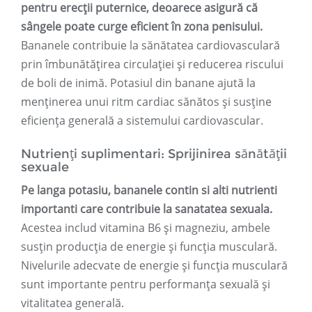
pentru erecții puternice, deoarece asigură că
sângele poate curge eficient în zona penisului.
Bananele contribuie la sănătatea cardiovasculară
prin îmbunătățirea circulației și reducerea riscului
de boli de inimă. Potasiul din banane ajută la
menținerea unui ritm cardiac sănătos și susține
eficiența generală a sistemului cardiovascular.
Nutrienți suplimentari: Sprijinirea sănătății
sexuale
Pe langa potasiu, bananele contin si alti nutrienti
importanti care contribuie la sanatatea sexuala.
Acestea includ vitamina B6 și magneziu, ambele
susțin producția de energie și funcția musculară.
Nivelurile adecvate de energie și funcția musculară
sunt importante pentru performanța sexuală și
vitalitatea generală.