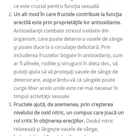
ce este crucial pentru funcția sexuală.
Un alt mod în care fructele contribuie la funcția
erectilă este prin proprietățile lor antioxidante.
Antioxidanții combate stresul oxidativ din
organism, care poate deteriora vasele de sânge
și poate duce la o circulație deficitară. Prin
includerea fructelor bogate în antioxidanți, cum
ar fi afinele, rodiile și strugurii în dieta dvs., vă
puteți ajuta să vă protejați vasele de sânge de
deteriorare, asigurându-vă că sângele poate
curge liber acolo unde este cel mai necesar în
timpul activității sexuale.
Fructele ajută, de asemenea, prin creșterea
nivelului de oxid nitric, un compus care joacă un
rol critic în obținerea erecțiilor.
Oxidul nitric
relaxează și lărgește vasele de sânge,