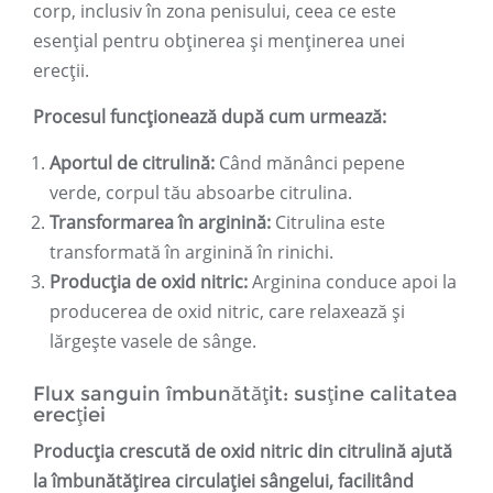
corp, inclusiv în zona penisului, ceea ce este
esențial pentru obținerea și menținerea unei
erecții.
Procesul funcționează după cum urmează:
Aportul de citrulină:
Când mănânci pepene
verde, corpul tău absoarbe citrulina.
Transformarea în arginină:
Citrulina este
transformată în arginină în rinichi.
Producția de oxid nitric:
Arginina conduce apoi la
producerea de oxid nitric, care relaxează și
lărgește vasele de sânge.
Flux sanguin îmbunătățit: susține calitatea
erecției
Producția crescută de oxid nitric din citrulină ajută
la îmbunătățirea circulației sângelui, facilitând