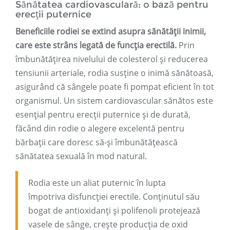
Sănătatea cardiovasculară: o bază pentru
erecții puternice
Beneficiile rodiei se extind asupra sănătății inimii,
care este strâns legată de funcția erectilă.
Prin
îmbunătățirea nivelului de colesterol și reducerea
tensiunii arteriale, rodia susține o inimă sănătoasă,
asigurând că sângele poate fi pompat eficient în tot
organismul. Un sistem cardiovascular sănătos este
esențial pentru erecții puternice și de durată,
făcând din rodie o alegere excelentă pentru
bărbații care doresc să-și îmbunătățească
sănătatea sexuală în mod natural.
Rodia este un aliat puternic în lupta
împotriva disfuncției erectile. Conținutul său
bogat de antioxidanți și polifenoli protejează
vasele de sânge, crește producția de oxid