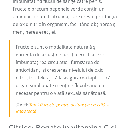
îmbunătățind fluxul de sânge către penis.
Fructele precum pepenele verde conțin un
aminoacid numit citrulină, care crește producția
de oxid nitric în organism, facilitând obținerea și
menținerea erecției.
Fructele sunt o modalitate naturală și
eficientă de a susține funcția erectilă. Prin
îmbunătățirea circulației, furnizarea de
antioxidanți și creșterea nivelului de oxid
nitric, fructele ajută la asigurarea faptului că
organismul poate menține fluxul sanguin
necesar pentru o viață sexuală sănătoasă.
Sursă:
Top 10 fructe pentru disfuncția erectilă și
impotență
Citrice: Bogate in vitamina C si