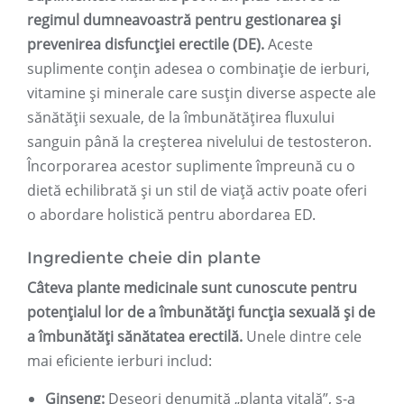
regimul dumneavoastră pentru gestionarea și
prevenirea disfuncției erectile (DE).
Aceste
suplimente conțin adesea o combinație de ierburi,
vitamine și minerale care susțin diverse aspecte ale
sănătății sexuale, de la îmbunătățirea fluxului
sanguin până la creșterea nivelului de testosteron.
Încorporarea acestor suplimente împreună cu o
dietă echilibrată și un stil de viață activ poate oferi
o abordare holistică pentru abordarea ED.
Ingrediente cheie din plante
Câteva plante medicinale sunt cunoscute pentru
potențialul lor de a îmbunătăți funcția sexuală și de
a îmbunătăți sănătatea erectilă.
Unele dintre cele
mai eficiente ierburi includ:
Ginseng:
Deseori denumită „planta vitală”, s-a