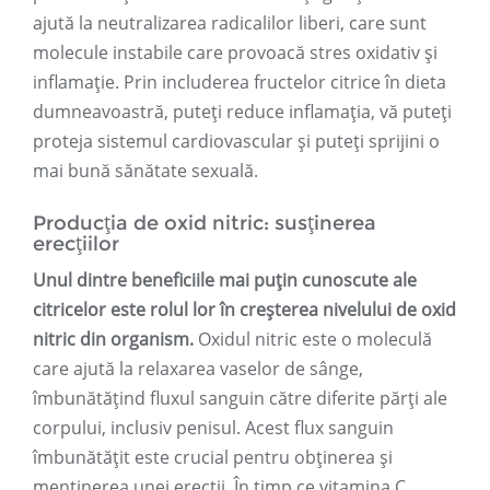
ajută la neutralizarea radicalilor liberi, care sunt
molecule instabile care provoacă stres oxidativ și
inflamație. Prin includerea fructelor citrice în dieta
dumneavoastră, puteți reduce inflamația, vă puteți
proteja sistemul cardiovascular și puteți sprijini o
mai bună sănătate sexuală.
Producția de oxid nitric: susținerea
erecțiilor
Unul dintre beneficiile mai puțin cunoscute ale
citricelor este rolul lor în creșterea nivelului de oxid
nitric din organism.
Oxidul nitric este o moleculă
care ajută la relaxarea vaselor de sânge,
îmbunătățind fluxul sanguin către diferite părți ale
corpului, inclusiv penisul. Acest flux sanguin
îmbunătățit este crucial pentru obținerea și
menținerea unei erecții. În timp ce vitamina C