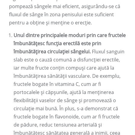
pompează sângele mai eficient, asigurându-se că
fluxul de sânge în zona penisului este suficient
pentru a obține și menține o erecție.
Unul dintre principalele moduri prin care fructele
îmbunătățesc funcția erectilă este prin
îmbunătățirea circulației sângelui.
Fluxul sanguin
slab este o cauză comună a disfuncției erectile,
iar multe fructe conțin compuși care ajută la
îmbunătățirea sănătății vasculare. De exemplu,
fructele bogate în vitamina C, cum ar fi
portocalele și căpșunile, ajută la menținerea
flexibilității vaselor de sânge și promovează o
circulație mai bună. În plus, s-a demonstrat că
fructele bogate în flavonoide, cum ar fi fructele
de pădure, reduc tensiunea arterială și
îmbunătățesc sănătatea generală a inimii, ceea