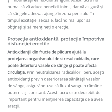
și îmbunătățirea fluxului sanguin. Acest lucru nu
numai că vă aduce beneficii inimii, dar vă asigură și
că sângele adecvat ajunge în zona penisului în
timpul excitației sexuale, făcând mai ușor să
obțineți și să mențineți o erecție.
Protecție antioxidantă: protecție împotriva
disfuncției erectile
Antioxidanții din fructe de pădure ajută la
protejarea organismului de stresul oxidativ, care
poate deteriora vasele de sânge și poate afecta
circulația.
Prin neutralizarea radicalilor liberi, acești
antioxidanți previn deteriorarea sănătății vaselor
de sânge, asigurându-se că fluxul sanguin rămâne
puternic și constant. Acest lucru este deosebit de
important pentru menținerea capacității de a avea
erecții.