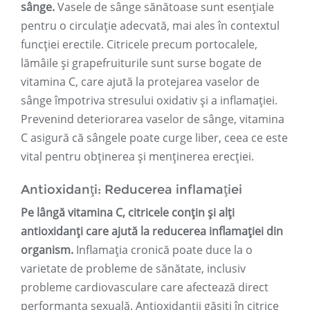
sânge.
Vasele de sânge sănătoase sunt esențiale
pentru o circulație adecvată, mai ales în contextul
funcției erectile. Citricele precum portocalele,
lămâile și grapefruiturile sunt surse bogate de
vitamina C, care ajută la protejarea vaselor de
sânge împotriva stresului oxidativ și a inflamației.
Prevenind deteriorarea vaselor de sânge, vitamina
C asigură că sângele poate curge liber, ceea ce este
vital pentru obținerea și menținerea erecției.
Antioxidanți: Reducerea inflamației
Pe lângă vitamina C, citricele conțin și alți
antioxidanți care ajută la reducerea inflamației din
organism.
Inflamația cronică poate duce la o
varietate de probleme de sănătate, inclusiv
probleme cardiovasculare care afectează direct
performanța sexuală. Antioxidanții găsiți în citrice