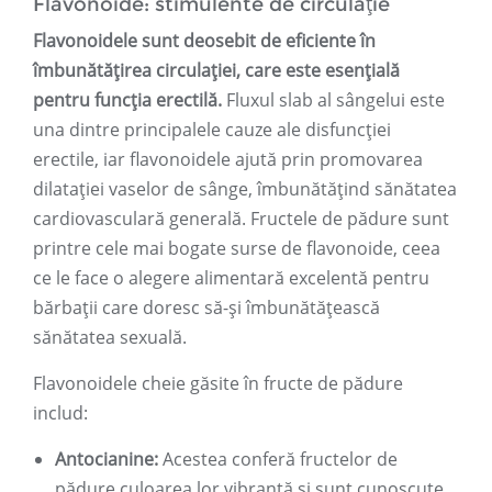
Flavonoide: stimulente de circulație
Flavonoidele sunt deosebit de eficiente în
îmbunătățirea circulației, care este esențială
pentru funcția erectilă.
Fluxul slab al sângelui este
una dintre principalele cauze ale disfuncției
erectile, iar flavonoidele ajută prin promovarea
dilatației vaselor de sânge, îmbunătățind sănătatea
cardiovasculară generală. Fructele de pădure sunt
printre cele mai bogate surse de flavonoide, ceea
ce le face o alegere alimentară excelentă pentru
bărbații care doresc să-și îmbunătățească
sănătatea sexuală.
Flavonoidele cheie găsite în fructe de pădure
includ:
Antocianine:
Acestea conferă fructelor de
pădure culoarea lor vibrantă și sunt cunoscute