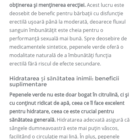
obținerea și menținerea erecției.
Acest lucru este
deosebit de benefic pentru bărbații cu disfuncție
erectilă ușoară până la moderată, deoarece fluxul
sanguin îmbunătățit este cheia pentru o
performanță sexuală mai bună. Spre deosebire de
medicamentele sintetice, pepenele verde oferă o
modalitate naturală de a îmbunătăți funcția
erectilă fără riscul de efecte secundare.
Hidratarea și sănătatea inimii: beneficii
suplimentare
Pepenele verde nu este doar bogat în citrulină, ci și
cu conținut ridicat de apă, ceea ce îl face excelent
pentru hidratare, ceea ce este crucial pentru
sănătatea generală.
Hidratarea adecvată asigură că
sângele dumneavoastră este mai puțin vâscos,
facilitând o circulație mai lină. În plus, pepenele