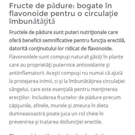
Fructe de pădure: bogate în
flavonoide pentru o circulație
îmbunătățită
Fructele de pădure sunt puteri nutriționale care
oferă beneficii semnificative pentru funcția erectilă,
datorită conținutului lor ridicat de flavonoide.
Flavonoidele sunt compuși naturali găsiți în plante
care au proprietăți puternice antioxidante și
antiinflamatorii. Acești compuși nu numai că ajută
la protejarea inimii, ci și la îmbunătățirea circulației
sângelui, care este esențială pentru menținerea
erecțiilor. Includerea fructelor de pădure precum
căpșunile, afinele, murele și zmeura în dieta
dumneavoastră poate juca un rol cheie în
prevenirea și tratarea disfuncției erectile.