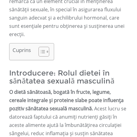
remarcă ca un element crucial în menținerea
sănătății sexuale, în special în asigurarea fluxului
sanguin adecvat și a echilibrului hormonal, care
sunt esențiale pentru obținerea și susținerea unei
erecții.
Cuprins
Introducere: Rolul dietei în
sănătatea sexuală masculină
O dietă sănătoasă, bogată în fructe, legume,
cereale integrale și proteine ​​slabe poate influența
pozitiv sănătatea sexuală masculină.
Acest lucru se
datorează faptului că anumiți nutrienți găsiți în
aceste alimente ajută la îmbunătățirea circulației
sângelui, reduc inflamația și susțin sănătatea