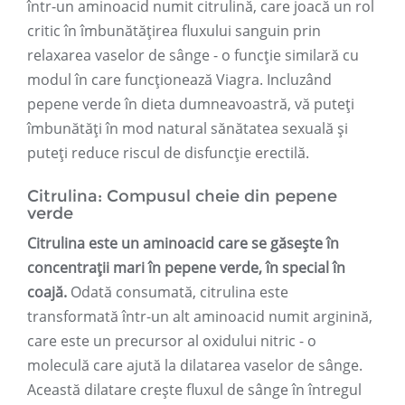
într-un aminoacid numit citrulină, care joacă un rol
critic în îmbunătățirea fluxului sanguin prin
relaxarea vaselor de sânge - o funcție similară cu
modul în care funcționează Viagra. Incluzând
pepene verde în dieta dumneavoastră, vă puteți
îmbunătăți în mod natural sănătatea sexuală și
puteți reduce riscul de disfuncție erectilă.
Citrulina: Compusul cheie din pepene
verde
Citrulina este un aminoacid care se găsește în
concentrații mari în pepene verde, în special în
coajă.
Odată consumată, citrulina este
transformată într-un alt aminoacid numit arginină,
care este un precursor al oxidului nitric - o
moleculă care ajută la dilatarea vaselor de sânge.
Această dilatare crește fluxul de sânge în întregul