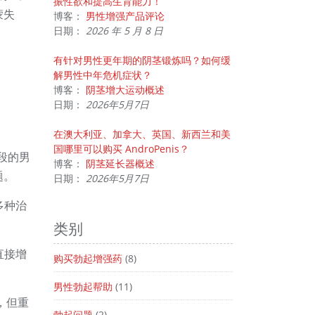
振性欲和提高生育能力！
蒙失
博客：
男性增强产品评论
日期：
2026 年 5 月 8 日
有针对男性更年期的阴茎锻炼吗？如何缓
解男性中年危机症状？
博客：
阴茎增大运动概述
日期：
2026年5月7日
在澳大利亚、加拿大、英国、新西兰和美
国哪里可以购买 AndroPenis？
段的男
博客：
阴茎延长器概述
题。
日期：
2026年5月7日
多种治
类别
直接增
购买勃起增强药
(8)
男性勃起帮助
(11)
，但重
勃起问题
(2)