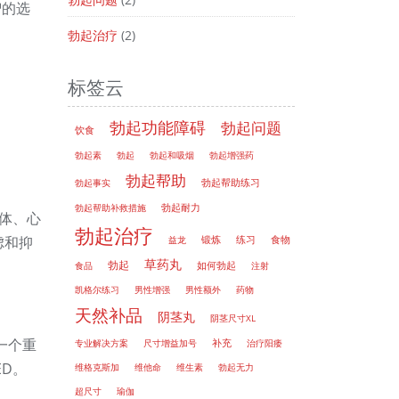
智的选
勃起治疗
(2)
标签云
勃起功能障碍
勃起问题
饮食
勃起素
勃起
勃起和吸烟
勃起增强药
勃起帮助
勃起帮助练习
勃起事实
勃起帮助补救措施
勃起耐力
体、心
勃起治疗
虑和抑
益龙
锻炼
练习
食物
草药丸
勃起
如何勃起
食品
注射
凯格尔练习
男性增强
男性额外
药物
天然补品
阴茎丸
阴茎尺寸XL
一个重
补充
专业解决方案
尺寸增益加号
治疗阳痿
D。
维格克斯加
维他命
维生素
勃起无力
超尺寸
瑜伽