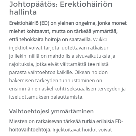
Johtopäätös: Erektiohäiriön
hallinta
Erektiohäiriö (ED) on yleinen ongelma, jonka monet
miehet kohtaavat, mutta on tärkeää ymmärtää,
että tehokkaita hoitoja on saatavilla.
Vaikka
injektiot voivat tarjota luotettavan ratkaisun
joillekin, niillä on mahdollisia sivuvaikutuksia ja
rajoituksia, jotka eivät välttämättä tee niistä
parasta vaihtoehtoa kaikille. Oikean hoidon
hakemisen tärkeyden tunnustaminen on
ensimmäinen askel kohti seksuaalisen terveyden ja
itseluottamuksen palauttamista.
Vaihtoehtojesi ymmärtäminen
Miesten on ratkaisevan tärkeää tutkia erilaisia ​​ED-
hoitovaihtoehtoja.
Injektoitavat hoidot voivat