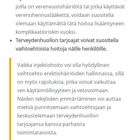
joilla on verenvuotohäiriöitä tai jotka käyttävät
verenohennuslääkettä, voidaan suositella
olemaan käyttämättä tätä hoitoa lisääntyneen
komplikaatioriskin vuoksi.
Terveydenhuollon tarjoajat voivat suositella
vaihtoehtoisia hoitoja näille henkilöille.
Vaikka injektiohoito voi olla hyödyllinen
vaihtoehto erektiohäiriöiden hallinnassa, sillä
on myös rajoituksia, jotka voivat vaikuttaa
sen käytännöllisyyteen ja vetovoimaan.
Näiden tekijöiden ymmärtäminen voi auttaa
miehiä punnitsemaan vaihtoehtojaan ja
keskustelemaan terveydenhuollon
tarjoajansa kanssa parhaista
toimintatavoista.