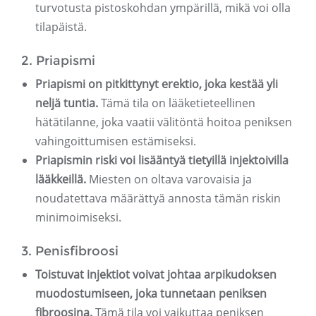
turvotusta pistoskohdan ympärillä, mikä voi olla
tilapäistä.
2. Priapismi
Priapismi on pitkittynyt erektio, joka kestää yli
neljä tuntia.
Tämä tila on lääketieteellinen
hätätilanne, joka vaatii välitöntä hoitoa peniksen
vahingoittumisen estämiseksi.
Priapismin riski voi lisääntyä tietyillä injektoivilla
lääkkeillä.
Miesten on oltava varovaisia ​​ja
noudatettava määrättyä annosta tämän riskin
minimoimiseksi.
3. Penisfibroosi
Toistuvat injektiot voivat johtaa arpikudoksen
muodostumiseen, joka tunnetaan peniksen
fibroosina.
Tämä tila voi vaikuttaa peniksen