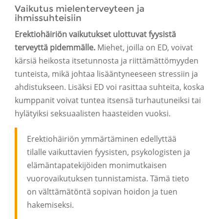
Vaikutus mielenterveyteen ja
ihmissuhteisiin
Erektiohäiriön vaikutukset ulottuvat fyysistä
terveyttä pidemmälle.
Miehet, joilla on ED, voivat
kärsiä heikosta itsetunnosta ja riittämättömyyden
tunteista, mikä johtaa lisääntyneeseen stressiin ja
ahdistukseen. Lisäksi ED voi rasittaa suhteita, koska
kumppanit voivat tuntea itsensä turhautuneiksi tai
hylätyiksi seksuaalisten haasteiden vuoksi.
Erektiohäiriön ymmärtäminen edellyttää
tilalle vaikuttavien fyysisten, psykologisten ja
elämäntapatekijöiden monimutkaisen
vuorovaikutuksen tunnistamista. Tämä tieto
on välttämätöntä sopivan hoidon ja tuen
hakemiseksi.