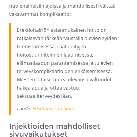
huolenaiheisiin ajoissa ja mahdollisesti välttää
vakavammat komplikaatiot.
Erektiohäiriön asianmukainen hoito on
ratkaisevan tärkeää taustalla olevien syiden
tunnistamisessa, räätälöityjen
hoitosuunnitelmien laatimisessa,
elämänlaadun parantamisessa ja tulevien
terveyskomplikaatioiden ehkäisemisessä.
Miesten pitäisi tuntea olevansa valtuudet
hakea apua ja ottaa vastuu
seksuaaliterveydestään.
Lähde:
Erektiohäiriön hoito
Injektioiden mahdolliset
sivuvaikutukset