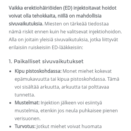
Vaikka erektiohäiriöiden (ED) injektoitavat hoidot
voivat olla tehokkaita, niillä on mahdollisia
sivuvaikutuksia.
Miesten on tärkeää tiedostaa
nämä riskit ennen kuin he valitsevat injektiohoidon.
Alla on joitain yleisiä sivuvaikutuksia, jotka liittyvät
erilaisiin ruiskeisiin ED-lääkkeisiin:
1. Paikalliset sivuvaikutukset
Kipu pistoskohdassa:
Monet miehet kokevat
epämukavuutta tai kipua pistoskohdassa. Tämä
voi sisältää arkuutta, arkuutta tai polttavaa
tunnetta.
Mustelmat:
Injektion jälkeen voi esiintyä
mustelmia, etenkin jos neula puhkaisee pienen
verisuonen.
Turvotus:
Jotkut miehet voivat huomata