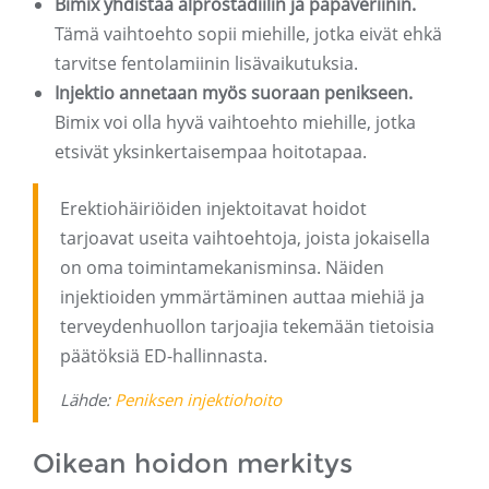
Bimix yhdistää alprostadiilin ja papaveriinin.
Tämä vaihtoehto sopii miehille, jotka eivät ehkä
tarvitse fentolamiinin lisävaikutuksia.
Injektio annetaan myös suoraan penikseen.
Bimix voi olla hyvä vaihtoehto miehille, jotka
etsivät yksinkertaisempaa hoitotapaa.
Erektiohäiriöiden injektoitavat hoidot
tarjoavat useita vaihtoehtoja, joista jokaisella
on oma toimintamekanisminsa. Näiden
injektioiden ymmärtäminen auttaa miehiä ja
terveydenhuollon tarjoajia tekemään tietoisia
päätöksiä ED-hallinnasta.
Lähde:
Peniksen injektiohoito
Oikean hoidon merkitys