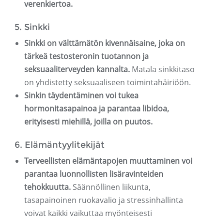
verenkiertoa.
5. Sinkki
Sinkki on välttämätön kivennäisaine, joka on
tärkeä testosteronin tuotannon ja
seksuaaliterveyden kannalta.
Matala sinkkitaso
on yhdistetty seksuaaliseen toimintahäiriöön.
Sinkin täydentäminen voi tukea
hormonitasapainoa ja parantaa libidoa,
erityisesti miehillä, joilla on puutos.
6. Elämäntyylitekijät
Terveellisten elämäntapojen muuttaminen voi
parantaa luonnollisten lisäravinteiden
tehokkuutta.
Säännöllinen liikunta,
tasapainoinen ruokavalio ja stressinhallinta
voivat kaikki vaikuttaa myönteisesti