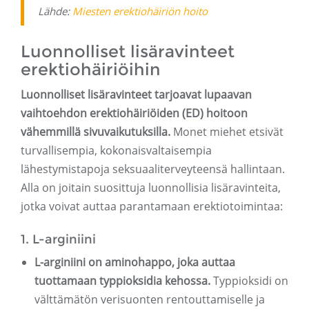
Lähde:
Miesten erektiohäiriön hoito
Luonnolliset lisäravinteet
erektiohäiriöihin
Luonnolliset lisäravinteet tarjoavat lupaavan
vaihtoehdon erektiohäiriöiden (ED) hoitoon
vähemmillä sivuvaikutuksilla.
Monet miehet etsivät
turvallisempia, kokonaisvaltaisempia
lähestymistapoja seksuaaliterveyteensä hallintaan.
Alla on joitain suosittuja luonnollisia lisäravinteita,
jotka voivat auttaa parantamaan erektiotoimintaa:
1. L-arginiini
L-arginiini on aminohappo, joka auttaa
tuottamaan typpioksidia kehossa.
Typpioksidi on
välttämätön verisuonten rentouttamiselle ja