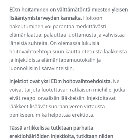
ED:n hoitaminen on välttämätöntä miesten yleisen
lisääntymisterveyden kannalta.
Hoitoon
hakeutuminen voi parantaa merkittävästi
elämänlaatua, palauttaa luottamusta ja vahvistaa
läheisiä suhteita. On olemassa lukuisia
hoitovaihtoehtoja suun kautta otetuista lääkkeistä
ja injektioista elämäntapamuutoksiin ja
luonnollisiin lisäravinteisiin.
Injektiot ovat yksi ED:n hoitovaihtoehdoista.
Ne
voivat tarjota luotettavan ratkaisun miehille, jotka
eivät reagoi oraalisiin lääkkeisiin. Injektoitavat
lääkkeet lisäävät suoraan veren virtausta
penikseen, mikä helpottaa erektiota.
Tässä artikkelissa tutkitaan parhaita
erektiohäiriöiden injektioita, tutkitaan niiden