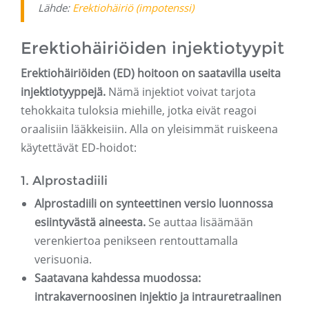
Lähde:
Erektiohäiriö (impotenssi)
Erektiohäiriöiden injektiotyypit
Erektiohäiriöiden (ED) hoitoon on saatavilla useita
injektiotyyppejä.
Nämä injektiot voivat tarjota
tehokkaita tuloksia miehille, jotka eivät reagoi
oraalisiin lääkkeisiin. Alla on yleisimmät ruiskeena
käytettävät ED-hoidot:
1. Alprostadiili
Alprostadiili on synteettinen versio luonnossa
esiintyvästä aineesta.
Se auttaa lisäämään
verenkiertoa penikseen rentouttamalla
verisuonia.
Saatavana kahdessa muodossa:
intrakavernoosinen injektio ja intrauretraalinen