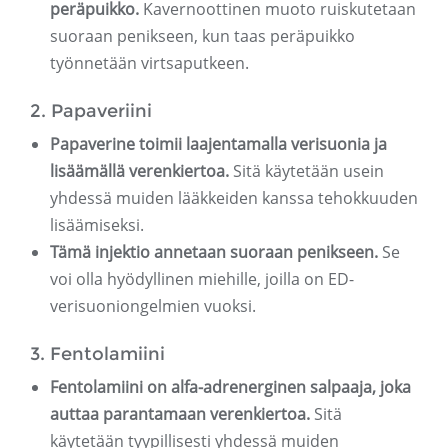
peräpuikko.
Kavernoottinen muoto ruiskutetaan
suoraan penikseen, kun taas peräpuikko
työnnetään virtsaputkeen.
2. Papaveriini
Papaverine toimii laajentamalla verisuonia ja
lisäämällä verenkiertoa.
Sitä käytetään usein
yhdessä muiden lääkkeiden kanssa tehokkuuden
lisäämiseksi.
Tämä injektio annetaan suoraan penikseen.
Se
voi olla hyödyllinen miehille, joilla on ED-
verisuoniongelmien vuoksi.
3. Fentolamiini
Fentolamiini on alfa-adrenerginen salpaaja, joka
auttaa parantamaan verenkiertoa.
Sitä
käytetään tyypillisesti yhdessä muiden