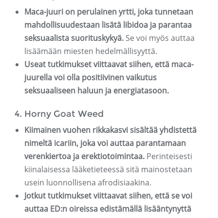
Maca-juuri on perulainen yrtti, joka tunnetaan
mahdollisuudestaan ​​lisätä libidoa ja parantaa
seksuaalista suorituskykyä.
Se voi myös auttaa
lisäämään miesten hedelmällisyyttä.
Useat tutkimukset viittaavat siihen, että maca-
juurella voi olla positiivinen vaikutus
seksuaaliseen haluun ja energiatasoon.
4. Horny Goat Weed
Kiimainen vuohen rikkakasvi sisältää yhdistettä
nimeltä icariin, joka voi auttaa parantamaan
verenkiertoa ja erektiotoimintaa.
Perinteisesti
kiinalaisessa lääketieteessä sitä mainostetaan
usein luonnollisena afrodisiaakina.
Jotkut tutkimukset viittaavat siihen, että se voi
auttaa ED:n oireissa edistämällä lisääntynyttä