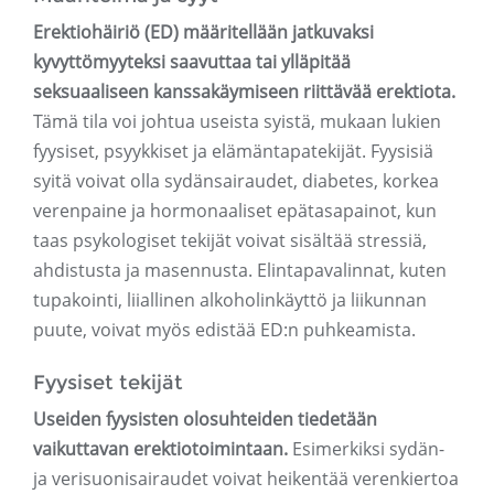
Erektiohäiriö (ED) määritellään jatkuvaksi
kyvyttömyyteksi saavuttaa tai ylläpitää
seksuaaliseen kanssakäymiseen riittävää erektiota.
Tämä tila voi johtua useista syistä, mukaan lukien
fyysiset, psyykkiset ja elämäntapatekijät. Fyysisiä
syitä voivat olla sydänsairaudet, diabetes, korkea
verenpaine ja hormonaaliset epätasapainot, kun
taas psykologiset tekijät voivat sisältää stressiä,
ahdistusta ja masennusta. Elintapavalinnat, kuten
tupakointi, liiallinen alkoholinkäyttö ja liikunnan
puute, voivat myös edistää ED:n puhkeamista.
Fyysiset tekijät
Useiden fyysisten olosuhteiden tiedetään
vaikuttavan erektiotoimintaan.
Esimerkiksi sydän-
ja verisuonisairaudet voivat heikentää verenkiertoa