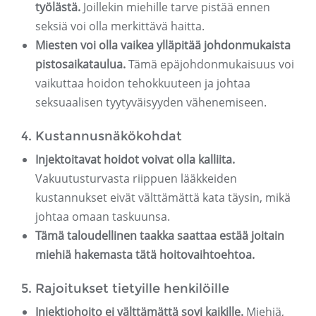
työlästä.
Joillekin miehille tarve pistää ennen
seksiä voi olla merkittävä haitta.
Miesten voi olla vaikea ylläpitää johdonmukaista
pistosaikataulua.
Tämä epäjohdonmukaisuus voi
vaikuttaa hoidon tehokkuuteen ja johtaa
seksuaalisen tyytyväisyyden vähenemiseen.
4. Kustannusnäkökohdat
Injektoitavat hoidot voivat olla kalliita.
Vakuutusturvasta riippuen lääkkeiden
kustannukset eivät välttämättä kata täysin, mikä
johtaa omaan taskuunsa.
Tämä taloudellinen taakka saattaa estää joitain
miehiä hakemasta tätä hoitovaihtoehtoa.
5. Rajoitukset tietyille henkilöille
Injektiohoito ei välttämättä sovi kaikille.
Miehiä,