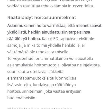
voidaan toteuttaa tehokkaampia interventioita.
Räätälöidyt hoitosuunnitelmat
Asianmukainen hoito varmistaa, että miehet saavat
yksilöllistä, heidän ainutlaatuisiin tarpeisiinsa
räätälöityä hoitoa.
Kaikki ED-tapaukset eivät ole
samoja, ja mikä toimii yhdelle henkilölle, ei
välttämättä ole tehokasta toiselle.
Terveydenhuollon ammattilainen voi suositella
asianmukaisia ​​hoitomuotoja, olivatpa ne injektiota,
suun kautta otettavia lääkkeitä,
elämäntapamuutoksia tai luonnollisia
lisäravinteita, luodakseen räätälöidyn
hoitosuunnitelman, joka vastaa erityisiin
huolenaiheisiin.