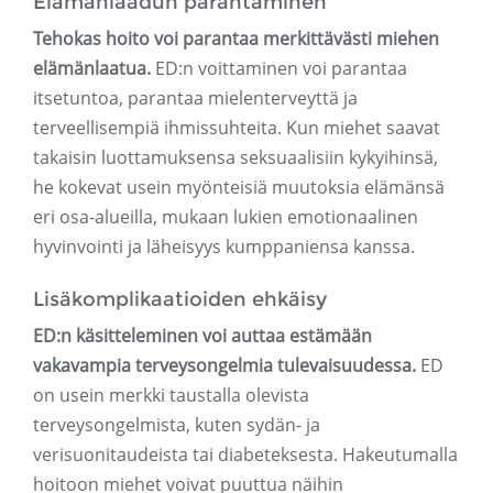
Elämänlaadun parantaminen
Tehokas hoito voi parantaa merkittävästi miehen
elämänlaatua.
ED:n voittaminen voi parantaa
itsetuntoa, parantaa mielenterveyttä ja
terveellisempiä ihmissuhteita. Kun miehet saavat
takaisin luottamuksensa seksuaalisiin kykyihinsä,
he kokevat usein myönteisiä muutoksia elämänsä
eri osa-alueilla, mukaan lukien emotionaalinen
hyvinvointi ja läheisyys kumppaniensa kanssa.
Lisäkomplikaatioiden ehkäisy
ED:n käsitteleminen voi auttaa estämään
vakavampia terveysongelmia tulevaisuudessa.
ED
on usein merkki taustalla olevista
terveysongelmista, kuten sydän- ja
verisuonitaudeista tai diabeteksesta. Hakeutumalla
hoitoon miehet voivat puuttua näihin