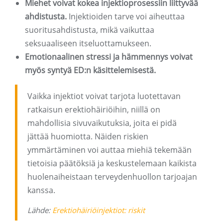
Miehet voivat kokea injektioprosessiin liittyvää
ahdistusta.
Injektioiden tarve voi aiheuttaa
suoritusahdistusta, mikä vaikuttaa
seksuaaliseen itseluottamukseen.
Emotionaalinen stressi ja hämmennys voivat
myös syntyä ED:n käsittelemisestä.
Vaikka injektiot voivat tarjota luotettavan
ratkaisun erektiohäiriöihin, niillä on
mahdollisia sivuvaikutuksia, joita ei pidä
jättää huomiotta. Näiden riskien
ymmärtäminen voi auttaa miehiä tekemään
tietoisia päätöksiä ja keskustelemaan kaikista
huolenaiheistaan ​​terveydenhuollon tarjoajan
kanssa.
Lähde:
Erektiohäiriöinjektiot: riskit