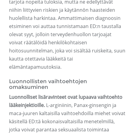
tarjota nopeita tuloksia, mutta ne edellyttävät
niihin liittyvien riskien ja käytännön haasteiden
huolellista harkintaa. Ammattimaisen diagnoosin
etsiminen voi auttaa tunnistamaan ED:n taustalla
olevat syyt, jolloin terveydenhuollon tarjoajat
voivat räätälöidä henkilökohtaisen
hoitosuunnitelman, joka voi sisältää ruiskeita, suun
kautta otettavia lääkkeitä tai
elämäntapamuutoksia.
Luonnollisten vaihtoehtojen
omaksuminen
Luonnolliset lisäravinteet ovat lupaava vaihtoehto
lääkeinjektioille.
L-arginiinin, Panax-ginsengin ja
maca-juuren kaltaisilla vaihtoehdoilla miehet voivat
käsitellä ED:tä kokonaisvaltaisilla menetelmillä,
jotka voivat parantaa seksuaalista toimintaa