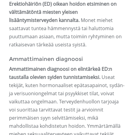
Erektiohäiriön (ED) oikean hoidon etsiminen on
välttämätöntä miesten yleisen
lisääntymisterveyden kannalta.
Monet miehet
saattavat tuntea hämmennystä tai haluttomia
puuttumaan asiaan, mutta toimiin ryhtyminen on
ratkaisevan tärkeää useista syistä.
Ammattimainen diagnoosi
Ammattimainen diagnoosi on elintärkeä ED:n
taustalla olevien syiden tunnistamiseksi.
Useat
tekijät, kuten hormonaaliset epätasapainot, sydän-
ja verisuoniongelmat tai psyykkiset tilat, voivat
vaikuttaa ongelmaan. Terveydenhuollon tarjoaja
voi suorittaa tarvittavat testit ja arvioinnit
perimmäisen syyn selvittämiseksi, mikä
mahdollistaa kohdistetun hoidon. Ymmärtämällä
miehen seksuaaliterveyteen vaikuttavat tekijät