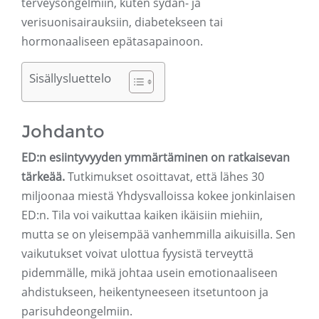
terveysongelmiin, kuten sydän- ja
verisuonisairauksiin, diabetekseen tai
hormonaaliseen epätasapainoon.
Sisällysluettelo
Johdanto
ED:n esiintyvyyden ymmärtäminen on ratkaisevan
tärkeää.
Tutkimukset osoittavat, että lähes 30
miljoonaa miestä Yhdysvalloissa kokee jonkinlaisen
ED:n. Tila voi vaikuttaa kaiken ikäisiin miehiin,
mutta se on yleisempää vanhemmilla aikuisilla. Sen
vaikutukset voivat ulottua fyysistä terveyttä
pidemmälle, mikä johtaa usein emotionaaliseen
ahdistukseen, heikentyneeseen itsetuntoon ja
parisuhdeongelmiin.