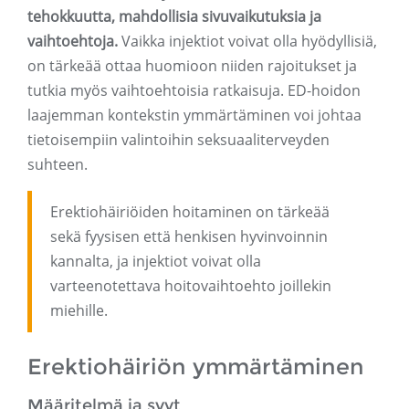
tehokkuutta, mahdollisia sivuvaikutuksia ja
vaihtoehtoja.
Vaikka injektiot voivat olla hyödyllisiä,
on tärkeää ottaa huomioon niiden rajoitukset ja
tutkia myös vaihtoehtoisia ratkaisuja. ED-hoidon
laajemman kontekstin ymmärtäminen voi johtaa
tietoisempiin valintoihin seksuaaliterveyden
suhteen.
Erektiohäiriöiden hoitaminen on tärkeää
sekä fyysisen että henkisen hyvinvoinnin
kannalta, ja injektiot voivat olla
varteenotettava hoitovaihtoehto joillekin
miehille.
Erektiohäiriön ymmärtäminen
Määritelmä ja syyt