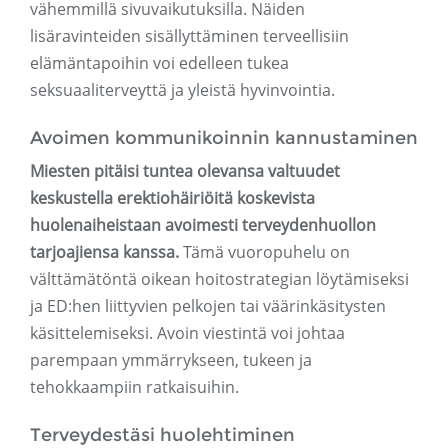
vähemmillä sivuvaikutuksilla. Näiden
lisäravinteiden sisällyttäminen terveellisiin
elämäntapoihin voi edelleen tukea
seksuaaliterveyttä ja yleistä hyvinvointia.
Avoimen kommunikoinnin kannustaminen
Miesten pitäisi tuntea olevansa valtuudet
keskustella erektiohäiriöitä koskevista
huolenaiheistaan ​​avoimesti terveydenhuollon
tarjoajiensa kanssa.
Tämä vuoropuhelu on
välttämätöntä oikean hoitostrategian löytämiseksi
ja ED:hen liittyvien pelkojen tai väärinkäsitysten
käsittelemiseksi. Avoin viestintä voi johtaa
parempaan ymmärrykseen, tukeen ja
tehokkaampiin ratkaisuihin.
Terveydestäsi huolehtiminen