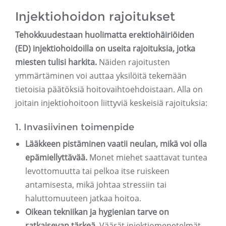
Injektiohoidon rajoitukset
Tehokkuudestaan ​​huolimatta erektiohäiriöiden
(ED) injektiohoidoilla on useita rajoituksia, jotka
miesten tulisi harkita.
Näiden rajoitusten
ymmärtäminen voi auttaa yksilöitä tekemään
tietoisia päätöksiä hoitovaihtoehdoistaan. Alla on
joitain injektiohoitoon liittyviä keskeisiä rajoituksia:
1. Invasiivinen toimenpide
Lääkkeen pistäminen vaatii neulan, mikä voi olla
epämiellyttävää.
Monet miehet saattavat tuntea
levottomuutta tai pelkoa itse ruiskeen
antamisesta, mikä johtaa stressiin tai
haluttomuuteen jatkaa hoitoa.
Oikean tekniikan ja hygienian tarve on
ratkaisevan tärkeä.
Väärät injektiomenetelmät