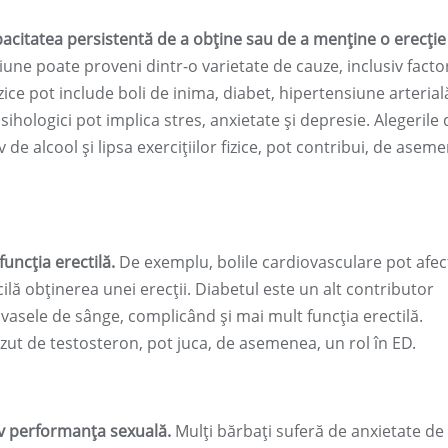
apacitatea persistentă de a obține sau de a menține o erecție
une poate proveni dintr-o varietate de cauze, inclusiv facto
 fizice pot include boli de inima, diabet, hipertensiune arterial
ihologici pot implica stres, anxietate și depresie. Alegerile d
de alcool și lipsa exercițiilor fizice, pot contribui, de asem
funcția erectilă.
De exemplu, bolile cardiovasculare pot afec
cilă obținerea unei erecții. Diabetul este un alt contributor
 vasele de sânge, complicând și mai mult funcția erectilă.
zut de testosteron, pot juca, de asemenea, un rol în ED.
tiv performanța sexuală.
Mulți bărbați suferă de anxietate de