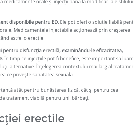
 medicamente orale și injecții până la modificări ale stilulu
ment disponibile pentru ED.
Ele pot oferi o soluție fiabilă pen
orale. Medicamentele injectabile acționează prin creșterea
tând astfel o erecție.
ii pentru disfuncția erectilă, examinându-le eficacitatea,
e.
În timp ce injecțiile pot fi benefice, este important să luăm
soluții alternative. Înțelegerea contextului mai larg al tratame
eea ce privește sănătatea sexuală.
tantă atât pentru bunăstarea fizică, cât și pentru cea
e de tratament viabilă pentru unii bărbați.
ției erectile