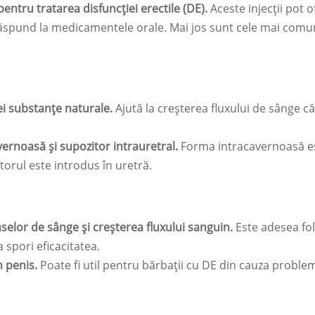
pentru tratarea disfuncției erectile (DE).
Aceste injecții pot o
 răspund la medicamentele orale. Mai jos sunt cele mai com
ei substanțe naturale.
Ajută la creșterea fluxului de sânge că
vernoasă și supozitor intrauretral.
Forma intracavernoasă e
itorul este introdus în uretră.
selor de sânge și creșterea fluxului sanguin.
Este adesea fol
spori eficacitatea.
n penis.
Poate fi util pentru bărbații cu DE din cauza proble