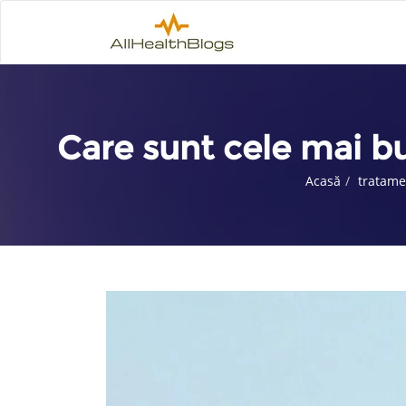
Care sunt cele mai bun
Acasă
tratame