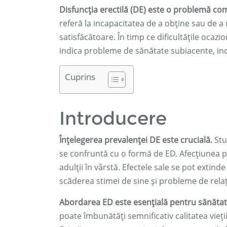
Disfuncția erectilă (DE) este o problemă co
referă la incapacitatea de a obține sau de 
satisfăcătoare. În timp ce dificultățile ocaz
indica probleme de sănătate subiacente, inc
Cuprins
Introducere
Înțelegerea prevalenței DE este crucială.
Stu
se confruntă cu o formă de ED. Afecțiunea po
adulții în vârstă. Efectele sale se pot extin
scăderea stimei de sine și probleme de relaț
Abordarea ED este esențială pentru sănătat
poate îmbunătăți semnificativ calitatea vieții