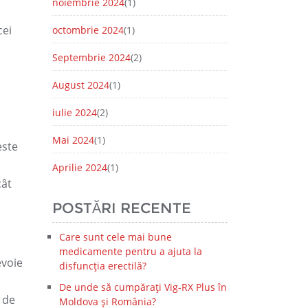
noiembrie 2024
(1)
cei
octombrie 2024
(1)
Septembrie 2024
(2)
August 2024
(1)
iulie 2024
(2)
Mai 2024
(1)
este
Aprilie 2024
(1)
cât
POSTĂRI RECENTE
Care sunt cele mai bune
medicamente pentru a ajuta la
evoie
disfuncția erectilă?
De unde să cumpărați Vig-RX Plus în
 de
Moldova și România?