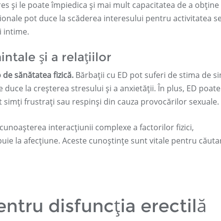
es și le poate împiedica și mai mult capacitatea de a obține
ționale pot duce la scăderea interesului pentru activitatea s
i intime.
tale și a relațiilor
o de sănătatea fizică.
Bărbații cu ED pot suferi de stima de s
duce la creșterea stresului și a anxietății. În plus, ED poate
t simți frustrați sau respinși din cauza provocărilor sexuale.
ecunoașterea interacțiunii complexe a factorilor fizici,
ribuie la afecțiune. Aceste cunoștințe sunt vitale pentru căut
pentru disfuncția erectilă