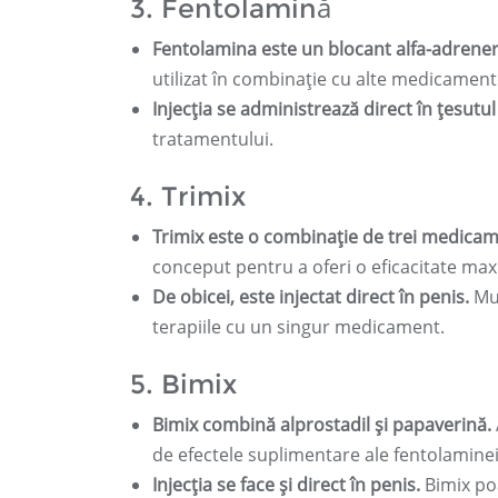
3. Fentolamină
Fentolamina este un blocant alfa-adrenerg
utilizat în combinație cu alte medicame
Injecția se administrează direct în țesutu
tratamentului.
4. Trimix
Trimix este o combinație de trei medicame
conceput pentru a oferi o eficacitate ma
De obicei, este injectat direct în penis.
Mul
terapiile cu un singur medicament.
5. Bimix
Bimix combină alprostadil și papaverină.
de efectele suplimentare ale fentolaminei
Injecția se face și direct în penis.
Bimix poa