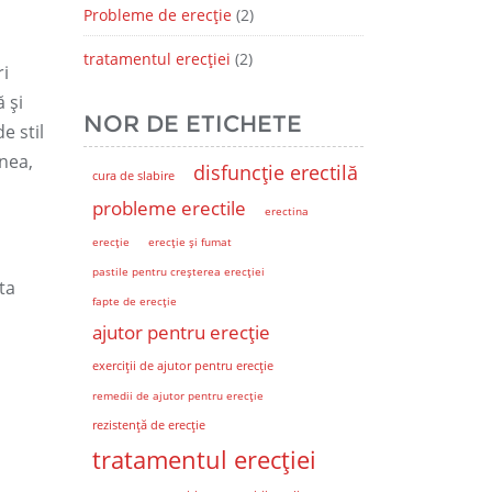
Probleme de erecție
(2)
tratamentul erecției
(2)
ri
ă și
NOR DE ETICHETE
e stil
enea,
disfuncție erectilă
cura de slabire
probleme erectile
erectina
erecție
erecție și fumat
pastile pentru creșterea erecției
ta
fapte de erecție
ajutor pentru erecție
exerciții de ajutor pentru erecție
remedii de ajutor pentru erecție
rezistență de erecție
tratamentul erecției