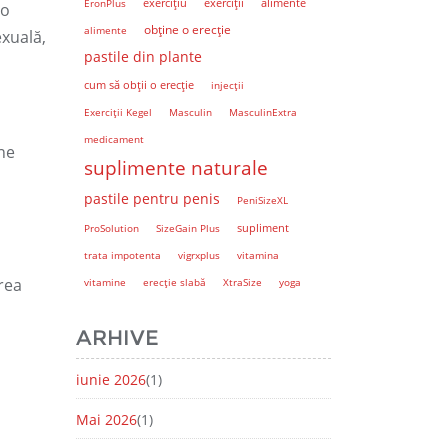
EronPlus
exercițiu
exerciții
alimente
 o
obține o erecție
alimente
exuală,
pastile din plante
cum să obții o erecție
injecții
Exerciții Kegel
Masculin
MasculinExtra
medicament
ine
suplimente naturale
pastile pentru penis
PeniSizeXL
supliment
ProSolution
SizeGain Plus
trata impotenta
vigrxplus
vitamina
area
vitamine
erecție slabă
XtraSize
yoga
ARHIVE
iunie 2026
(1)
Mai 2026
(1)