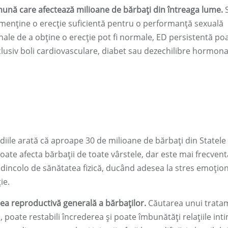
mună care afectează milioane de bărbați din întreaga lume.
a menține o erecție suficientă pentru o performanță sexuală
ionale de a obține o erecție pot fi normale, ED persistentă po
lusiv boli cardiovasculare, diabet sau dezechilibre hormona
diile arată că aproape 30 de milioane de bărbați din Statele
ate afecta bărbații de toate vârstele, dar este mai frecvent
de dincolo de sănătatea fizică, ducând adesea la stres emoțion
ie.
ea reproductivă generală a bărbaților.
Căutarea unui trata
, poate restabili încrederea și poate îmbunătăți relațiile int