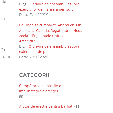
i de
Blog:
O privire de ansamblu asupra
exercițiilor de mărire a penisului
Data:
7 mai 2026
tru
De unde să cumpărați AndroPenis în
Australia, Canada, Regatul Unit, Noua
Zeelandă și Statele Unite ale
Americii?
Blog:
O privire de ansamblu asupra
 în
extensiilor de penis
ntului
Data:
7 mai 2026
CATEGORII
Cumpărarea de pastile de
îmbunătățire a erecției
(8)
Ajutor de erecție pentru bărbați
(11)