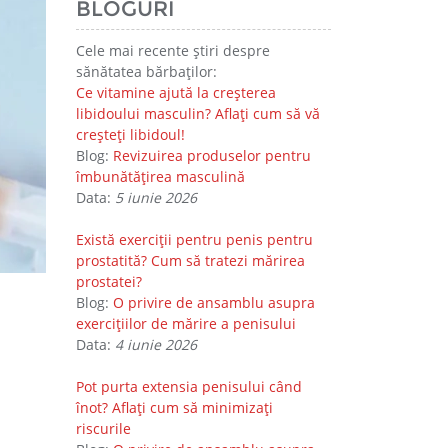
BLOGURI
Cele mai recente știri despre
sănătatea bărbaților:
Ce vitamine ajută la creșterea
libidoului masculin? Aflați cum să vă
creșteți libidoul!
Blog:
Revizuirea produselor pentru
îmbunătățirea masculină
Data:
5 iunie 2026
Există exerciții pentru penis pentru
prostatită? Cum să tratezi mărirea
prostatei?
Blog:
O privire de ansamblu asupra
exercițiilor de mărire a penisului
Data:
4 iunie 2026
Pot purta extensia penisului când
înot? Aflați cum să minimizați
riscurile