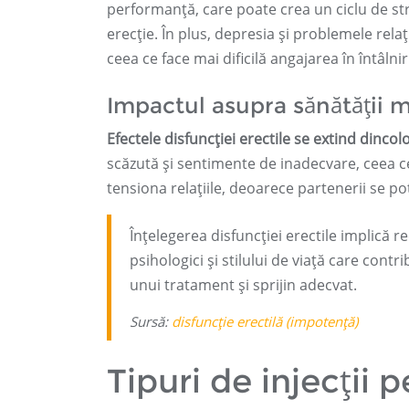
performanță, care poate crea un ciclu de str
erecție. În plus, depresia și problemele rela
ceea ce face mai dificilă angajarea în întâlnir
Impactul asupra sănătății min
Efectele disfuncției erectile se extind dincol
scăzută și sentimente de inadecvare, ceea ce 
tensiona relațiile, deoarece partenerii se po
Înțelegerea disfuncției erectile implică r
psihologici și stilului de viață care cont
unui tratament și sprijin adecvat.
Sursă:
disfuncție erectilă (impotență)
Tipuri de injecții 