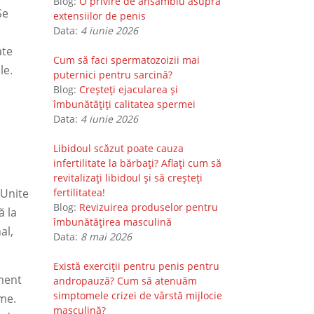
Blog:
O privire de ansamblu asupra
Se
extensiilor de penis
Data:
4 iunie 2026
ate
Cum să faci spermatozoizii mai
le.
puternici pentru sarcină?
Blog:
Creșteți ejacularea și
îmbunătățiți calitatea spermei
Data:
4 iunie 2026
Libidoul scăzut poate cauza
infertilitate la bărbați? Aflați cum să
revitalizați libidoul și să creșteți
 Unite
fertilitatea!
Blog:
Revizuirea produselor pentru
ă la
îmbunătățirea masculină
al,
Data:
8 mai 2026
Există exerciții pentru penis pentru
ment
andropauză? Cum să atenuăm
simptomele crizei de vârstă mijlocie
ime.
masculină?