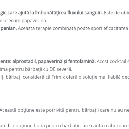
ic care ajută la îmbunătățirea fluxului sanguin.
Este de obi
nte precum papaverină.
l penian.
Această terapie combinată poate spori eficacitatea
nte: alprostadil, papaverină și fentolamină.
Acest cocktail 
ximă pentru bărbații cu DE severă.
ți bărbați consideră că Trimix oferă o soluție mai fiabilă de
Această opțiune este potrivită pentru bărbații care nu au n
.
te fi o opțiune bună pentru bărbații care caută o abordare