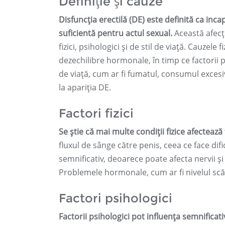
Definiție și cauze
Disfuncția erectilă (DE) este definită ca inc
suficientă pentru actul sexual.
Această afecți
fizici, psihologici și de stil de viață. Cauzele
dezechilibre hormonale, în timp ce factorii ps
de viață, cum ar fi fumatul, consumul excesiv 
la apariția DE.
Factori fizici
Se știe că mai multe condiții fizice afectează 
fluxul de sânge către penis, ceea ce face difi
semnificativ, deoarece poate afecta nervii și
Problemele hormonale, cum ar fi nivelul scă
Factori psihologici
Factorii psihologici pot influența semnifica