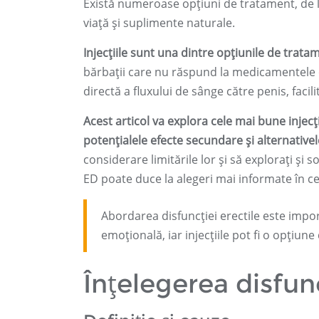
Există numeroase opțiuni de tratament, de la
viață și suplimente naturale.
Injecțiile sunt una dintre opțiunile de trata
bărbații care nu răspund la medicamentele 
directă a fluxului de sânge către penis, facili
Acest articol va explora cele mai bune injecț
potențialele efecte secundare și alternativel
considerare limitările lor și să explorați și 
ED poate duce la alegeri mai informate în c
Abordarea disfuncției erectile este impor
emoțională, iar injecțiile pot fi o opțiun
Înțelegerea disfunc