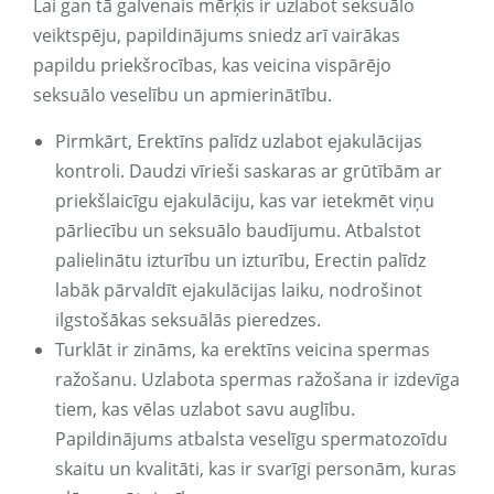
Lai gan tā galvenais mērķis ir uzlabot seksuālo
veiktspēju, papildinājums sniedz arī vairākas
papildu priekšrocības, kas veicina vispārējo
seksuālo veselību un apmierinātību.
Pirmkārt, Erektīns palīdz uzlabot ejakulācijas
kontroli. Daudzi vīrieši saskaras ar grūtībām ar
priekšlaicīgu ejakulāciju, kas var ietekmēt viņu
pārliecību un seksuālo baudījumu. Atbalstot
palielinātu izturību un izturību, Erectin palīdz
labāk pārvaldīt ejakulācijas laiku, nodrošinot
ilgstošākas seksuālās pieredzes.
Turklāt ir zināms, ka erektīns veicina spermas
ražošanu. Uzlabota spermas ražošana ir izdevīga
tiem, kas vēlas uzlabot savu auglību.
Papildinājums atbalsta veselīgu spermatozoīdu
skaitu un kvalitāti, kas ir svarīgi personām, kuras