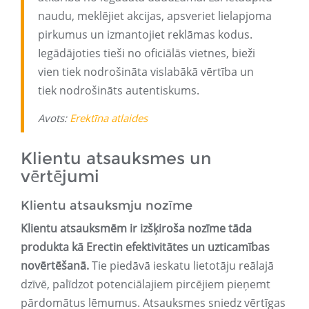
naudu, meklējiet akcijas, apsveriet lielapjoma
pirkumus un izmantojiet reklāmas kodus.
Iegādājoties tieši no oficiālās vietnes, bieži
vien tiek nodrošināta vislabākā vērtība un
tiek nodrošināts autentiskums.
Avots:
Erektīna atlaides
Klientu atsauksmes un
vērtējumi
Klientu atsauksmju nozīme
Klientu atsauksmēm ir izšķiroša nozīme tāda
produkta kā Erectin efektivitātes un uzticamības
novērtēšanā.
Tie piedāvā ieskatu lietotāju reālajā
dzīvē, palīdzot potenciālajiem pircējiem pieņemt
pārdomātus lēmumus. Atsauksmes sniedz vērtīgas