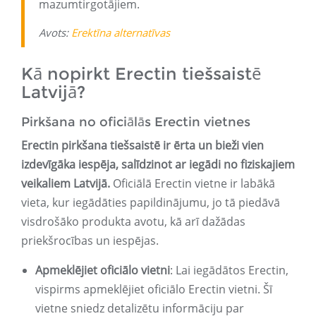
mazumtirgotājiem.
Avots:
Erektīna alternatīvas
Kā nopirkt Erectin tiešsaistē
Latvijā?
Pirkšana no oficiālās Erectin vietnes
Erectin pirkšana tiešsaistē ir ērta un bieži vien
izdevīgāka iespēja, salīdzinot ar iegādi no fiziskajiem
veikaliem Latvijā
.
Oficiālā Erectin vietne ir labākā
vieta, kur iegādāties papildinājumu, jo tā piedāvā
visdrošāko produkta avotu, kā arī dažādas
priekšrocības un iespējas.
Apmeklējiet oficiālo vietni
: Lai iegādātos Erectin,
vispirms apmeklējiet oficiālo Erectin vietni. Šī
vietne sniedz detalizētu informāciju par