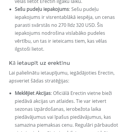
vēlas lietot Erectin ilgāku laiku.
Sešu pudeļu iepakojums
: Sešu pudeļu
iepakojums ir visrentablākā iespēja, un cenas
parasti svārstās no 270 līdz 320 USD. Šis
iepakojums nodrošina vislabāko pudeles
vērtību, un tas ir ieteicams tiem, kas vēlas
ilgstoši lietot.
Kā ietaupīt uz erektīnu
Lai palielinātu ietaupījumu, iegādājoties Erectin,
apsveriet šādas stratēģijas:
Meklējiet Akcijas
: Oficiālā Erectin vietne bieži
piedāvā akcijas un atlaides. Tie var ietvert
sezonas izpārdošanas, ierobežota laika
piedāvājumus vai īpašus piedāvājumus, kas
samazina piemaksas cenu. Regulāri pārbaudot