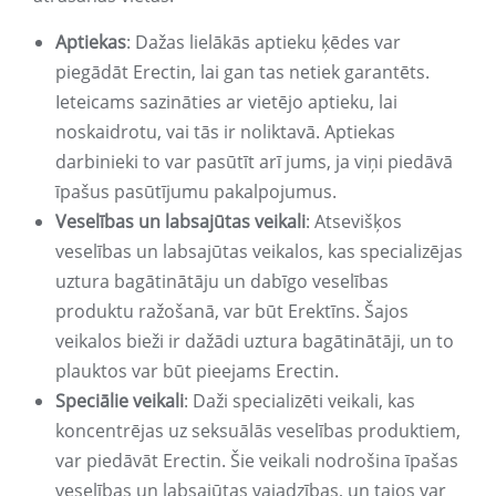
Aptiekas
: Dažas lielākās aptieku ķēdes var
piegādāt Erectin, lai gan tas netiek garantēts.
Ieteicams sazināties ar vietējo aptieku, lai
noskaidrotu, vai tās ir noliktavā. Aptiekas
darbinieki to var pasūtīt arī jums, ja viņi piedāvā
īpašus pasūtījumu pakalpojumus.
Veselības un labsajūtas veikali
: Atsevišķos
veselības un labsajūtas veikalos, kas specializējas
uztura bagātinātāju un dabīgo veselības
produktu ražošanā, var būt Erektīns. Šajos
veikalos bieži ir dažādi uztura bagātinātāji, un to
plauktos var būt pieejams Erectin.
Speciālie veikali
: Daži specializēti veikali, kas
koncentrējas uz seksuālās veselības produktiem,
var piedāvāt Erectin. Šie veikali nodrošina īpašas
veselības un labsajūtas vajadzības, un tajos var