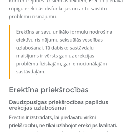
Koncentrējoties uz šiem aspektiem, Erectin piedāvā
rūpīgu erektilās disfunkcijas un ar to saistīto
problēmu risinājumu.
Erektīns ar savu unikālo formulu nodrošina
efektīvu risinājumu seksuālās veselības
uzlabošanai. Tā dabisko sastāvdaļu
maisījums ir vērsts gan uz erekcijas
problēmu fiziskajām, gan emocionālajām
sastāvdaļām.
Erektīna priekšrocības
Daudzpusīgas priekšrocības papildus
erekcijas uzlabošanai
Erectin ir izstrādāts, lai piedāvātu virkni
priekšrocību, ne tikai uzlabojot erekcijas kvalitāti.