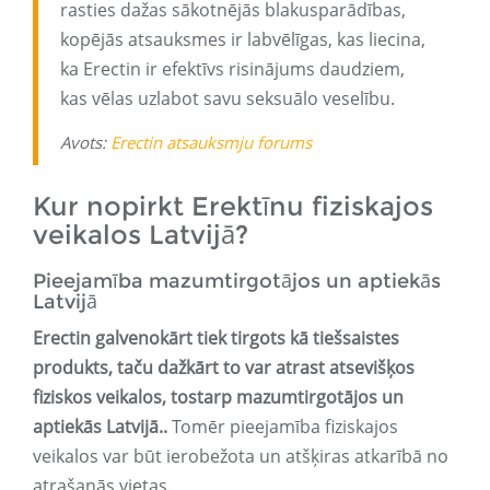
rasties dažas sākotnējās blakusparādības,
kopējās atsauksmes ir labvēlīgas, kas liecina,
ka Erectin ir efektīvs risinājums daudziem,
kas vēlas uzlabot savu seksuālo veselību.
Avots:
Erectin atsauksmju forums
Kur nopirkt Erektīnu fiziskajos
veikalos Latvijā?
Pieejamība mazumtirgotājos un aptiekās
Latvijā
Erectin galvenokārt tiek tirgots kā tiešsaistes
produkts, taču dažkārt to var atrast atsevišķos
fiziskos veikalos, tostarp mazumtirgotājos un
aptiekās Latvijā.
.
Tomēr pieejamība fiziskajos
veikalos var būt ierobežota un atšķiras atkarībā no
atrašanās vietas.