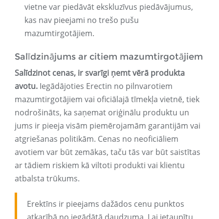
vietne var piedāvāt ekskluzīvus piedāvājumus,
kas nav pieejami no trešo pušu
mazumtirgotājiem.
Salīdzinājums ar citiem mazumtirgotājiem
Salīdzinot cenas, ir svarīgi ņemt vērā produkta
avotu.
Iegādājoties Erectin no pilnvarotiem
mazumtirgotājiem vai oficiālajā tīmekļa vietnē, tiek
nodrošināts, ka saņemat oriģinālu produktu un
jums ir pieeja visām piemērojamām garantijām vai
atgriešanas politikām. Cenas no neoficiāliem
avotiem var būt zemākas, taču tās var būt saistītas
ar tādiem riskiem kā viltoti produkti vai klientu
atbalsta trūkums.
Erektīns ir pieejams dažādos cenu punktos
atkarībā no iegādātā daudzuma. Lai ietaupītu