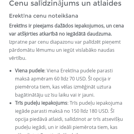
Cenu salīdzinājums un atlaides
Erektīna cenu noteikšana
Erektīns ir pieejams dažādos iepakojumos, un cena
var atšķirties atkarībā no iegādātā daudzuma.
Izpratne par cenu diapazonu var palīdzēt pieņemt
pārdomātu lēmumu un iegūt vislabāko naudas
vērtību.
Viena pudele
: Viena Erektīna pudele parasti
maksā apmēram 60 līdz 70 USD. Šī opcija ir
piemērota tiem, kas vēlas izmēģināt uztura
bagātinātāju uz īsu laiku vai ir jauni.
Trīs pudeļu iepakojums
: Trīs pudeļu iepakojuma
iegāde parasti maksā no 150 līdz 180 USD. Šī
opcija piedāvā atlaidi, salīdzinot ar trīs atsevišķu
pudeļu iegādi, un ir ideāli piemērota tiem, kas