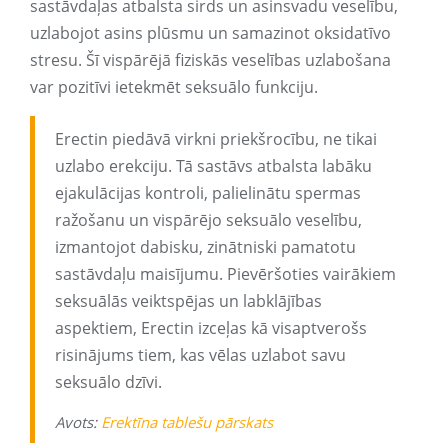
sastāvdaļas atbalsta sirds un asinsvadu veselību,
uzlabojot asins plūsmu un samazinot oksidatīvo
stresu. Šī vispārējā fiziskās veselības uzlabošana
var pozitīvi ietekmēt seksuālo funkciju.
Erectin piedāvā virkni priekšrocību, ne tikai
uzlabo erekciju. Tā sastāvs atbalsta labāku
ejakulācijas kontroli, palielinātu spermas
ražošanu un vispārējo seksuālo veselību,
izmantojot dabisku, zinātniski pamatotu
sastāvdaļu maisījumu. Pievēršoties vairākiem
seksuālās veiktspējas un labklājības
aspektiem, Erectin izceļas kā visaptverošs
risinājums tiem, kas vēlas uzlabot savu
seksuālo dzīvi.
Avots:
Erektīna tablešu pārskats