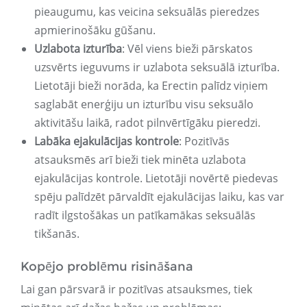
pieaugumu, kas veicina seksuālās pieredzes
apmierinošāku gūšanu.
Uzlabota izturība
: Vēl viens bieži pārskatos
uzsvērts ieguvums ir uzlabota seksuālā izturība.
Lietotāji bieži norāda, ka Erectin palīdz viņiem
saglabāt enerģiju un izturību visu seksuālo
aktivitāšu laikā, radot pilnvērtīgāku pieredzi.
Labāka ejakulācijas kontrole
: Pozitīvās
atsauksmēs arī bieži tiek minēta uzlabota
ejakulācijas kontrole. Lietotāji novērtē piedevas
spēju palīdzēt pārvaldīt ejakulācijas laiku, kas var
radīt ilgstošākas un patīkamākas seksuālās
tikšanās.
Kopējo problēmu risināšana
Lai gan pārsvarā ir pozitīvas atsauksmes, tiek