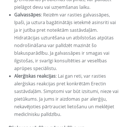
pielāgot devu vai uzņemšanas laiku.
Galvassāpes
: Reizēm var rasties galvassāpes,
īpaši, ja uztura bagātinātājs ietekmē asinsriti vai
ja ir jutība pret noteiktām sastāvdaļām.
Hidratācijas uzturēšana un atbilstošas ​​atpūtas
nodrošināšana var palīdzēt mazināt šo
blakusparādību. Ja galvassāpes ir smagas vai
ilgstošas, ir svarīgi konsultēties ar veselības
aprūpes speciālistu.
Alerģiskas reakcijas
: Lai gan reti, var rasties
alerģiskas reakcijas pret konkrētām Erectin
sastāvdaļām. Simptomi var būt izsitumi, nieze vai
pietūkums. Ja jums ir aizdomas par alerģiju,
nekavējoties pārtrauciet lietošanu un meklējiet
medicīnisku palīdzību.