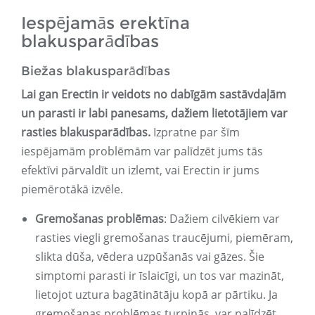
Iespējamās erektīna
blakusparādības
Biežas blakusparādības
Lai gan Erectin ir veidots no dabīgām sastāvdaļām
un parasti ir labi panesams, dažiem lietotājiem var
rasties blakusparādības.
Izpratne par šīm
iespējamām problēmām var palīdzēt jums tās
efektīvi pārvaldīt un izlemt, vai Erectin ir jums
piemērotākā izvēle.
Gremošanas problēmas
: Dažiem cilvēkiem var
rasties viegli gremošanas traucējumi, piemēram,
slikta dūša, vēdera uzpūšanās vai gāzes. Šie
simptomi parasti ir īslaicīgi, un tos var mazināt,
lietojot uztura bagātinātāju kopā ar pārtiku. Ja
gremošanas problēmas turpinās, var palīdzēt