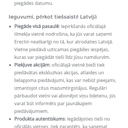
piegādes datumu.
Ieguvumi, pērkot tiešsaistē Latvijā
Piegāde visā pasaulē
: Iepirkšanās oficiālajā
tīmekļa vietnē nodrošina, ka jūs varat saņemt
Erectin neatkarīgi no tā, kur atrodaties Latvijā.
Vietne piedāvā uzticamas piegādes iespējas,
kuras var piegādāt tieši līdz jūsu namdurvīm.
Piekļuve akcijām
: oficiālajā vietnē bieži tiek
piedāvātas ekskluzīvas akcijas, atlaides un
lielapjoma piedāvājumi, kas var nebūt pieejami,
izmantojot citus mazumtirgotājus. Regulāri
pārbaudot vietni vai abonējot viņu biļetenu, jūs
varat būt informēts par jaunākajiem
piedāvājumiem.
Produkta autentiskums
: Iegādājoties tieši no
oficiālās vietnes, tiek garantēts, ka saņemat