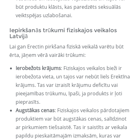
būt produktu klāsts, kas paredzēts seksuālās
veiktspējas uzlabošanai.
Iepirkšanās trūkumi fiziskajos veikalos
Latvijā
Lai gan Erectin pirkšana fiziskā veikalā varētu būt
ērta, jāņem vērā vairāki trūkumi:
Ierobežots krājums
: Fiziskajos veikalos bieži ir
ierobežota vieta, un tajos var nebūt liels Erektīna
krājums. Tas var izraisīt krājumu deficītu vai
pieejamības trūkumu, īpaši, ja produkts ir ļoti
pieprasīts.
Augstākas cenas
: Fiziskajos veikalos pārdotajiem
produktiem var būt augstākas cenas, salīdzinot
ar pirkumiem tiešsaistē. Tas ir saistīts ar veikala
papildu pieskaitāmajām izmaksām, kuras var