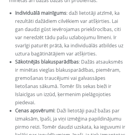
minētas arī dažas bažas un problēmas:
Individuālā mainīgums
: daži lietotāji atzīmē, ka
rezultāti dažādiem cilvēkiem var atšķirties. Lai
gan daudzi gūst ievērojamas priekšrocības, citi
var neredzēt tādu pašu uzlabojumu līmeni. Ir
svarīgi paturēt prātā, ka individuālās atbildes uz
uztura bagātinātājiem var atšķirties.
Sākotnējās blakusparādības
: Dažās atsauksmēs
ir minētas vieglas blakusparādības, piemēram,
gremošanas traucējumi vai galvassāpes
lietošanas sākumā. Tomēr šīs sekas bieži ir
īslaicīgas un izzūd, ķermenim pielāgojoties
piedevai.
Cenas apsvērumi
: Daži lietotāji pauž bažas par
izmaksām, īpaši, ja viņi izmēģina papildinājumu
pirmo reizi. Tomēr daudzi uzskata, ka ieguvumi ir