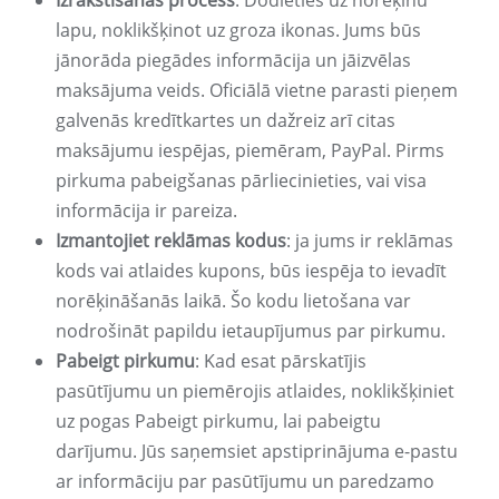
Izrakstīšanās process
: Dodieties uz norēķinu
lapu, noklikšķinot uz groza ikonas. Jums būs
jānorāda piegādes informācija un jāizvēlas
maksājuma veids. Oficiālā vietne parasti pieņem
galvenās kredītkartes un dažreiz arī citas
maksājumu iespējas, piemēram, PayPal. Pirms
pirkuma pabeigšanas pārliecinieties, vai visa
informācija ir pareiza.
Izmantojiet reklāmas kodus
: ja jums ir reklāmas
kods vai atlaides kupons, būs iespēja to ievadīt
norēķināšanās laikā. Šo kodu lietošana var
nodrošināt papildu ietaupījumus par pirkumu.
Pabeigt pirkumu
: Kad esat pārskatījis
pasūtījumu un piemērojis atlaides, noklikšķiniet
uz pogas Pabeigt pirkumu, lai pabeigtu
darījumu. Jūs saņemsiet apstiprinājuma e-pastu
ar informāciju par pasūtījumu un paredzamo