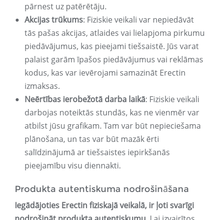
pārnest uz patērētāju.
Akcijas trūkums
: Fiziskie veikali var nepiedāvāt
tās pašas akcijas, atlaides vai lielapjoma pirkumu
piedāvājumus, kas pieejami tiešsaistē. Jūs varat
palaist garām īpašos piedāvājumus vai reklāmas
kodus, kas var ievērojami samazināt Erectin
izmaksas.
Neērtības ierobežotā darba laikā
: Fiziskie veikali
darbojas noteiktās stundās, kas ne vienmēr var
atbilst jūsu grafikam. Tam var būt nepieciešama
plānošana, un tas var būt mazāk ērti
salīdzinājumā ar tiešsaistes iepirkšanās
pieejamību visu diennakti.
Produkta autentiskuma nodrošināšana
Iegādājoties Erectin fiziskajā veikalā, ir ļoti svarīgi
nodrošināt produkta autentiskumu.
Lai izvairītos