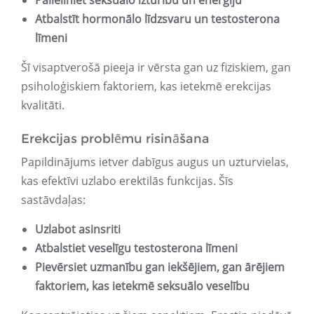
Palieliniet seksuālo izturību un enerģiju
Atbalstīt hormonālo līdzsvaru un testosterona
līmeni
Šī visaptverošā pieeja ir vērsta gan uz fiziskiem, gan
psiholoģiskiem faktoriem, kas ietekmē erekcijas
kvalitāti.
Erekcijas problēmu risināšana
Papildinājums ietver dabīgus augus un uzturvielas,
kas efektīvi uzlabo erektilās funkcijas. Šīs
sastāvdaļas:
Uzlabot asinsriti
Atbalstiet veselīgu testosterona līmeni
Pievērsiet uzmanību gan iekšējiem, gan ārējiem
faktoriem, kas ietekmē seksuālo veselību