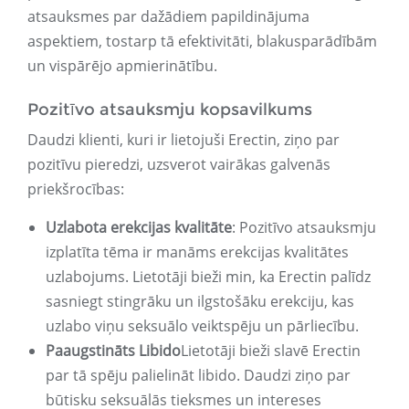
atsauksmes par dažādiem papildinājuma
aspektiem, tostarp tā efektivitāti, blakusparādībām
un vispārējo apmierinātību.
Pozitīvo atsauksmju kopsavilkums
Daudzi klienti, kuri ir lietojuši Erectin, ziņo par
pozitīvu pieredzi, uzsverot vairākas galvenās
priekšrocības:
Uzlabota erekcijas kvalitāte
: Pozitīvo atsauksmju
izplatīta tēma ir manāms erekcijas kvalitātes
uzlabojums. Lietotāji bieži min, ka Erectin palīdz
sasniegt stingrāku un ilgstošāku erekciju, kas
uzlabo viņu seksuālo veiktspēju un pārliecību.
Paaugstināts Libido
Lietotāji bieži slavē Erectin
par tā spēju palielināt libido. Daudzi ziņo par
būtisku seksuālās tieksmes un intereses