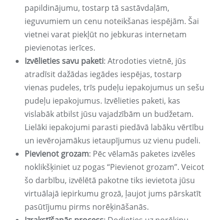
papildinājumu, tostarp tā sastāvdaļām,
ieguvumiem un cenu noteikšanas iespējām. Šai
vietnei varat piekļūt no jebkuras internetam
pievienotas ierīces.
Izvēlieties savu paketi
: Atrodoties vietnē, jūs
atradīsit dažādas iegādes iespējas, tostarp
vienas pudeles, trīs pudeļu iepakojumus un sešu
pudeļu iepakojumus. Izvēlieties paketi, kas
vislabāk atbilst jūsu vajadzībām un budžetam.
Lielāki iepakojumi parasti piedāvā labāku vērtību
un ievērojamākus ietaupījumus uz vienu pudeli.
Pievienot grozam
: Pēc vēlamās paketes izvēles
noklikšķiniet uz pogas “Pievienot grozam”. Veicot
šo darbību, izvēlētā pakotne tiks ievietota jūsu
virtuālajā iepirkumu grozā, ļaujot jums pārskatīt
pasūtījumu pirms norēķināšanās.