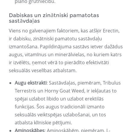
plāno grūtniecību.
Dabiskas un zinātniski pamatotas
sastāvdaļas
Viens no galvenajiem faktoriem, kas atšķir Erectin,
ir dabisku, zinātniski pamatotu sastāvdaļu
izmantošana. Papildinājuma sastāvs ietver dažādus
augus, vitamīnus un minerālvielas, no kuriem katrs
ir izvēlēts, ņemot vērā to pierādīto efektivitāti
seksuālās veselības atbalstam.
Augu ekstrakti
: Sastāvdaļas, piemēram, Tribulus
Terrestris un Horny Goat Weed, ir iekļautas to
spējai uzlabot libido un uzlabot erektilās
funkcijas. Šos augus tradicionāli izmanto
seksuālās veiktspējas uzlabošanai, un tos
atbalsta klīniskie pētījumi.
Aminoskābes
: Aminoskābēm, piemēram, L-