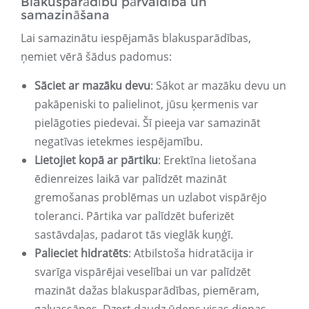
Blakusparādību pārvaldība un
samazināšana
Lai samazinātu iespējamās blakusparādības,
ņemiet vērā šādus padomus:
Sāciet ar mazāku devu
: Sākot ar mazāku devu un
pakāpeniski to palielinot, jūsu ķermenis var
pielāgoties piedevai. Šī pieeja var samazināt
negatīvas ietekmes iespējamību.
Lietojiet kopā ar pārtiku
: Erektīna lietošana
ēdienreizes laikā var palīdzēt mazināt
gremošanas problēmas un uzlabot vispārējo
toleranci. Pārtika var palīdzēt buferizēt
sastāvdaļas, padarot tās vieglāk kuņģī.
Palieciet hidratēts
: Atbilstoša hidratācija ir
svarīga vispārējai veselībai un var palīdzēt
mazināt dažas blakusparādības, piemēram,