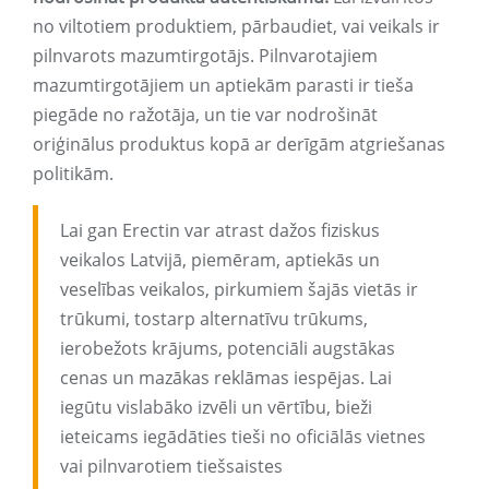
no viltotiem produktiem, pārbaudiet, vai veikals ir
pilnvarots mazumtirgotājs. Pilnvarotajiem
mazumtirgotājiem un aptiekām parasti ir tieša
piegāde no ražotāja, un tie var nodrošināt
oriģinālus produktus kopā ar derīgām atgriešanas
politikām.
Lai gan Erectin var atrast dažos fiziskus
veikalos Latvijā, piemēram, aptiekās un
veselības veikalos, pirkumiem šajās vietās ir
trūkumi, tostarp alternatīvu trūkums,
ierobežots krājums, potenciāli augstākas
cenas un mazākas reklāmas iespējas. Lai
iegūtu vislabāko izvēli un vērtību, bieži
ieteicams iegādāties tieši no oficiālās vietnes
vai pilnvarotiem tiešsaistes