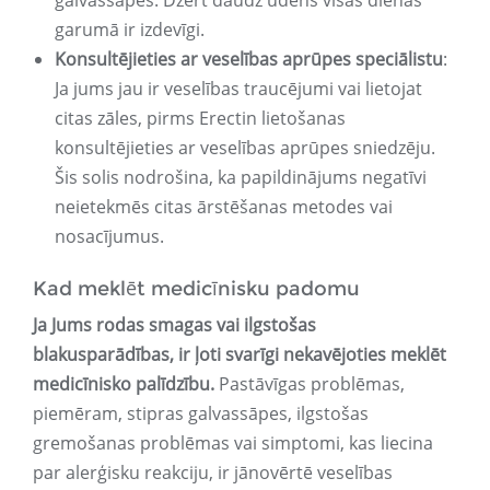
galvassāpes. Dzert daudz ūdens visas dienas
garumā ir izdevīgi.
Konsultējieties ar veselības aprūpes speciālistu
:
Ja jums jau ir veselības traucējumi vai lietojat
citas zāles, pirms Erectin lietošanas
konsultējieties ar veselības aprūpes sniedzēju.
Šis solis nodrošina, ka papildinājums negatīvi
neietekmēs citas ārstēšanas metodes vai
nosacījumus.
Kad meklēt medicīnisku padomu
Ja Jums rodas smagas vai ilgstošas ​​​​
blakusparādības, ir ļoti svarīgi nekavējoties meklēt
medicīnisko palīdzību.
Pastāvīgas problēmas,
piemēram, stipras galvassāpes, ilgstošas ​​
gremošanas problēmas vai simptomi, kas liecina
par alerģisku reakciju, ir jānovērtē veselības