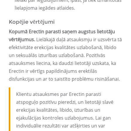
lielāki par ieguldījumiem, īpaši, ja tiek izmantotas
lielapjoma iegādes atlaides.
Kopējie vērtējumi
Kopumā Erectin parasti saņem augstus lietotāju
vērtējumus.
Lielākajā daļā atsauksmju ir uzsvērta tā
efektivitāte erekcijas kvalitātes uzlabošanā, libido
un seksuālās izturības uzlabošanā. Pozitīvās
atsauksmes liecina, ka daudzi lietotāji uzskata, ka
Erectin ir vērtīgs papildinājums erektilās
disfunkcijas un ar to saistīto problēmu risināšanai.
Klientu atsauksmes par Erectin parasti
atspoguļo pozitīvu pieredzi, un lietotāji slavē
erekcijas kvalitātes, libido, izturības un
ejakulācijas kontroles uzlabojumus. Lai gan
individuālie rezultāti var atšķirties un var