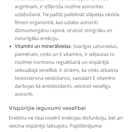
arginīnam, ir izšķiroša nozīme asinsrites
uzlabošanā. Tie palīdz palielināt slāpekļa oksīda
līmeni organismā, kas uzlabo asinsriti
dzimumorgānu rajonā, izraisot stingrāku un
noturīgāku erekciju.
Vitamīni un minerālvielas
: Svarīgas uzturvielas,
piemēram, cinks un E vitamīns, ir iekļautas to
nozīmei hormonu regulēšanā un vispārējā
seksuālajā veselībā. Ir zināms, ka cinks atbalsta
testosterona veidošanos, savukārt E vitamīns
darbojas kā antioksidants, veicinot veselīgu
asinsriti.
Vispārējie ieguvumi veselībai
Erektīns ne tikai novērš erekcijas disfunkciju, bet arī
veicina vispārējo labsajūtu. Papildinājuma