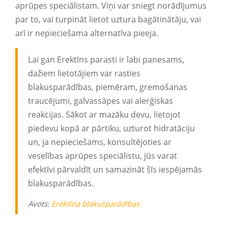
aprūpes speciālistam. Viņi var sniegt norādījumus
par to, vai turpināt lietot uztura bagātinātāju, vai
arī ir nepieciešama alternatīva pieeja.
Lai gan Erektīns parasti ir labi panesams,
dažiem lietotājiem var rasties
blakusparādības, piemēram, gremošanas
traucējumi, galvassāpes vai alerģiskas
reakcijas. Sākot ar mazāku devu, lietojot
piedevu kopā ar pārtiku, uzturot hidratāciju
un, ja nepieciešams, konsultējoties ar
veselības aprūpes speciālistu, jūs varat
efektīvi pārvaldīt un samazināt šīs iespējamās
blakusparādības.
Avots:
Erektīna blakusparādības