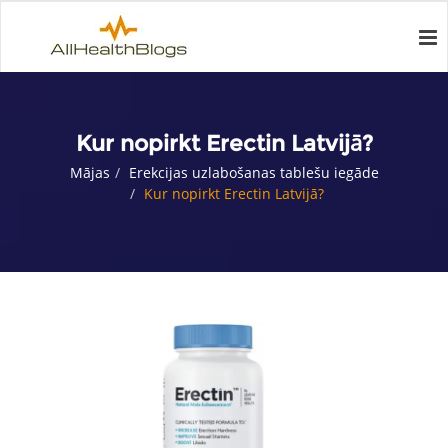
Kur nopirkt Erectin Latvijā?
Mājas
Erekcijas uzlabošanas tablešu iegāde
Kur nopirkt Erectin Latvijā?