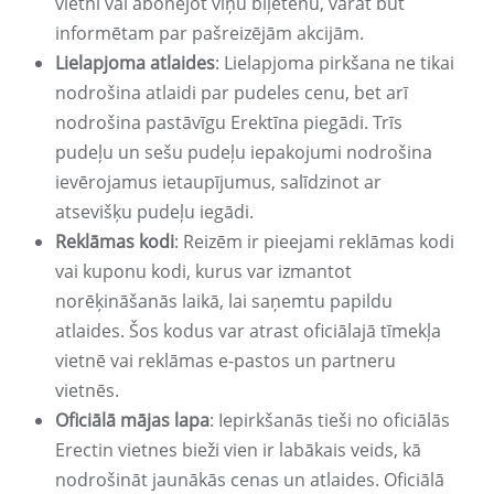
vietni vai abonējot viņu biļetenu, varat būt
informētam par pašreizējām akcijām.
Lielapjoma atlaides
: Lielapjoma pirkšana ne tikai
nodrošina atlaidi par pudeles cenu, bet arī
nodrošina pastāvīgu Erektīna piegādi. Trīs
pudeļu un sešu pudeļu iepakojumi nodrošina
ievērojamus ietaupījumus, salīdzinot ar
atsevišķu pudeļu iegādi.
Reklāmas kodi
: Reizēm ir pieejami reklāmas kodi
vai kuponu kodi, kurus var izmantot
norēķināšanās laikā, lai saņemtu papildu
atlaides. Šos kodus var atrast oficiālajā tīmekļa
vietnē vai reklāmas e-pastos un partneru
vietnēs.
Oficiālā mājas lapa
: Iepirkšanās tieši no oficiālās
Erectin vietnes bieži vien ir labākais veids, kā
nodrošināt jaunākās cenas un atlaides. Oficiālā