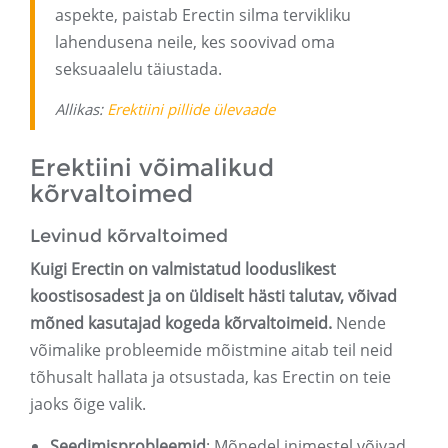
aspekte, paistab Erectin silma tervikliku
lahendusena neile, kes soovivad oma
seksuaalelu täiustada.
Allikas:
Erektiini pillide ülevaade
Erektiini võimalikud
kõrvaltoimed
Levinud kõrvaltoimed
Kuigi Erectin on valmistatud looduslikest
koostisosadest ja on üldiselt hästi talutav, võivad
mõned kasutajad kogeda kõrvaltoimeid.
Nende
võimalike probleemide mõistmine aitab teil neid
tõhusalt hallata ja otsustada, kas Erectin on teie
jaoks õige valik.
Seedimisprobleemid
: Mõnedel inimestel võivad