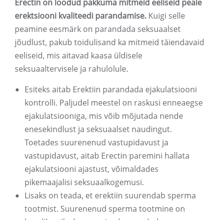
Erectin on loodud pakkuma mitmeid eeliseid peale
erektsiooni kvaliteedi parandamise.
Kuigi selle
peamine eesmärk on parandada seksuaalset
jõudlust, pakub toidulisand ka mitmeid täiendavaid
eeliseid, mis aitavad kaasa üldisele
seksuaaltervisele ja rahulolule.
Esiteks aitab Erektiin parandada ejakulatsiooni
kontrolli. Paljudel meestel on raskusi enneaegse
ejakulatsiooniga, mis võib mõjutada nende
enesekindlust ja seksuaalset naudingut.
Toetades suurenenud vastupidavust ja
vastupidavust, aitab Erectin paremini hallata
ejakulatsiooni ajastust, võimaldades
pikemaajalisi seksuaalkogemusi.
Lisaks on teada, et erektiin suurendab sperma
tootmist. Suurenenud sperma tootmine on