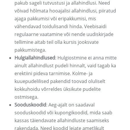
pakub sageli tutvustusi ja allahindlusi. Need
võivad hõlmata hooajalisi allahindlusi, piiratud
ajaga pakkumisi või eripakkumisi, mis
vähendavad toidulisandi hinda. Veebisaidi
regulaarne vaatamine või nende uudiskirjade
tellimine aitab teil olla kursis jooksvate
pakkumistega.
Hulgiallahindlused
: Hulgiostmine ei anna mitte
ainult allahindlust pudeli hinnalt, vaid tagab ka
erektiini pideva tarnimise. Kolme- ja
kuuepudelilised pakendid toovad oluliselt
kokkuhoidu võrreldes üksikute pudelite
ostmisega.
Sooduskoodid
: Aeg-ajalt on saadaval
sooduskoodid või kupongikoodid, mida saab
kassas täiendavate allahindluste saamiseks
rakendada. Need koodid leiate ametlikult