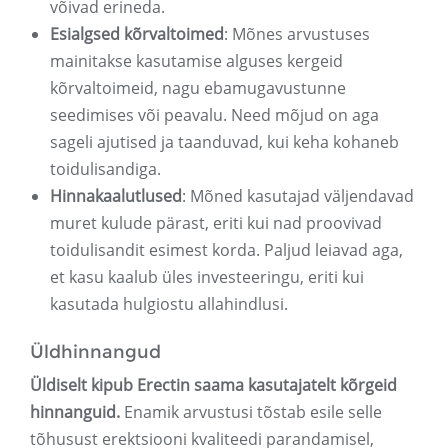
võivad erineda.
Esialgsed kõrvaltoimed
: Mõnes arvustuses
mainitakse kasutamise alguses kergeid
kõrvaltoimeid, nagu ebamugavustunne
seedimises või peavalu. Need mõjud on aga
sageli ajutised ja taanduvad, kui keha kohaneb
toidulisandiga.
Hinnakaalutlused
: Mõned kasutajad väljendavad
muret kulude pärast, eriti kui nad proovivad
toidulisandit esimest korda. Paljud leiavad aga,
et kasu kaalub üles investeeringu, eriti kui
kasutada hulgiostu allahindlusi.
Üldhinnangud
Üldiselt kipub Erectin saama kasutajatelt kõrgeid
hinnanguid.
Enamik arvustusi tõstab esile selle
tõhusust erektsiooni kvaliteedi parandamisel,