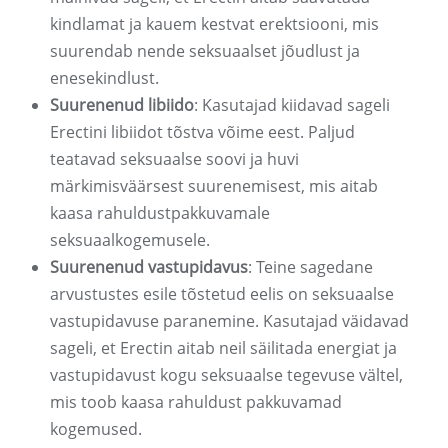
kindlamat ja kauem kestvat erektsiooni, mis
suurendab nende seksuaalset jõudlust ja
enesekindlust.
Suurenenud libiido
: Kasutajad kiidavad sageli
Erectini libiidot tõstva võime eest. Paljud
teatavad seksuaalse soovi ja huvi
märkimisväärsest suurenemisest, mis aitab
kaasa rahuldustpakkuvamale
seksuaalkogemusele.
Suurenenud vastupidavus
: Teine sagedane
arvustustes esile tõstetud eelis on seksuaalse
vastupidavuse paranemine. Kasutajad väidavad
sageli, et Erectin aitab neil säilitada energiat ja
vastupidavust kogu seksuaalse tegevuse vältel,
mis toob kaasa rahuldust pakkuvamad
kogemused.