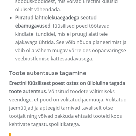
sooduskoodidest, mis võivad Erectini kulusid
oluliselt vähendada.
Piiratud lahtiolekuaegadega seotud
ebamugavused
: füüsilised poed töötavad
kindlatel tundidel, mis ei pruugi alati teie
ajakavaga ühtida. See võib nõuda planeerimist ja
võib olla vähem mugav võrreldes ööpäevaringse
veebiostlemise kättesaadavusega.
Toote autentsuse tagamine
Erectini füüsilisest poest ostes on ülioluline tagada
toote autentsus.
Võltsitud toodete vältimiseks
veenduge, et pood on volitatud jaemüüja. Volitatud
jaemüüjad ja apteegid tarnivad tavaliselt otse
tootjalt ning võivad pakkuda ehtsaid tooteid koos
kehtivate tagastuspoliitikatega.