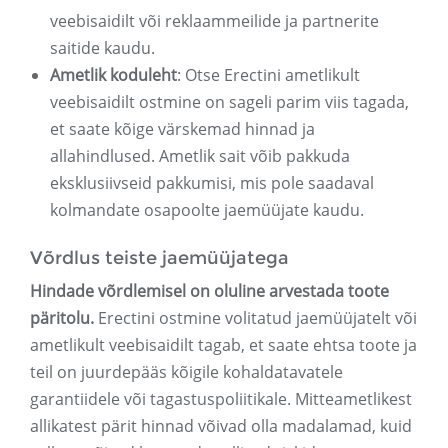
veebisaidilt või reklaammeilide ja partnerite
saitide kaudu.
Ametlik koduleht
: Otse Erectini ametlikult
veebisaidilt ostmine on sageli parim viis tagada,
et saate kõige värskemad hinnad ja
allahindlused. Ametlik sait võib pakkuda
eksklusiivseid pakkumisi, mis pole saadaval
kolmandate osapoolte jaemüüjate kaudu.
Võrdlus teiste jaemüüjatega
Hindade võrdlemisel on oluline arvestada toote
päritolu.
Erectini ostmine volitatud jaemüüjatelt või
ametlikult veebisaidilt tagab, et saate ehtsa toote ja
teil on juurdepääs kõigile kohaldatavatele
garantiidele või tagastuspoliitikale. Mitteametlikest
allikatest pärit hinnad võivad olla madalamad, kuid