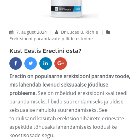
7. august 2024
|
Dr Lucas B. Richie
|
Erektsiooni parandavate pillide ostmine
Kust Eestis Erectini osta?
Erectin on populaarne erektsiooni parandav toode,
mis lahendab levinud seksuaalse jõudluse
probleeme.
See on mõeldud erektsiooni kvaliteedi
parandamiseks, libiido suurendamiseks ja üldise
seksuaalse rahulolu suurendamiseks. See
toidulisand kasutab erektsioonihäirete erinevate
aspektide tõhusaks lahendamiseks looduslike
koostisosade segu.