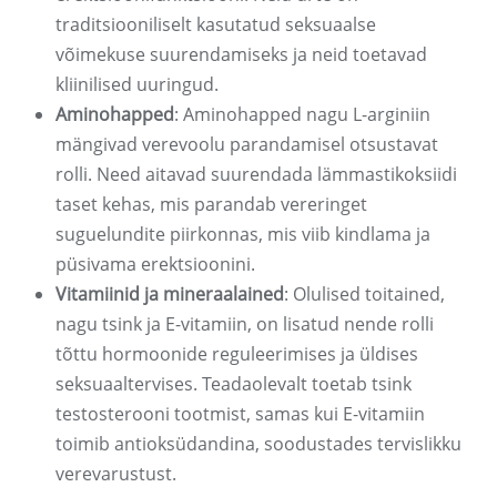
traditsiooniliselt kasutatud seksuaalse
võimekuse suurendamiseks ja neid toetavad
kliinilised uuringud.
Aminohapped
: Aminohapped nagu L-arginiin
mängivad verevoolu parandamisel otsustavat
rolli. Need aitavad suurendada lämmastikoksiidi
taset kehas, mis parandab vereringet
suguelundite piirkonnas, mis viib kindlama ja
püsivama erektsioonini.
Vitamiinid ja mineraalained
: Olulised toitained,
nagu tsink ja E-vitamiin, on lisatud nende rolli
tõttu hormoonide reguleerimises ja üldises
seksuaaltervises. Teadaolevalt toetab tsink
testosterooni tootmist, samas kui E-vitamiin
toimib antioksüdandina, soodustades tervislikku
verevarustust.