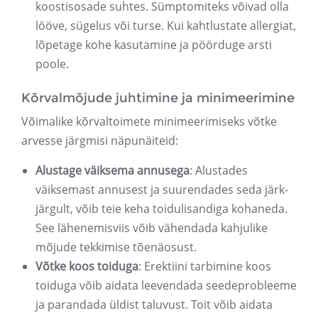
koostisosade suhtes. Sümptomiteks võivad olla
lööve, sügelus või turse. Kui kahtlustate allergiat,
lõpetage kohe kasutamine ja pöörduge arsti
poole.
Kõrvalmõjude juhtimine ja minimeerimine
Võimalike kõrvaltoimete minimeerimiseks võtke
arvesse järgmisi näpunäiteid:
Alustage väiksema annusega
: Alustades
väiksemast annusest ja suurendades seda järk-
järgult, võib teie keha toidulisandiga kohaneda.
See lähenemisviis võib vähendada kahjulike
mõjude tekkimise tõenäosust.
Võtke koos toiduga
: Erektiini tarbimine koos
toiduga võib aidata leevendada seedeprobleeme
ja parandada üldist taluvust. Toit võib aidata