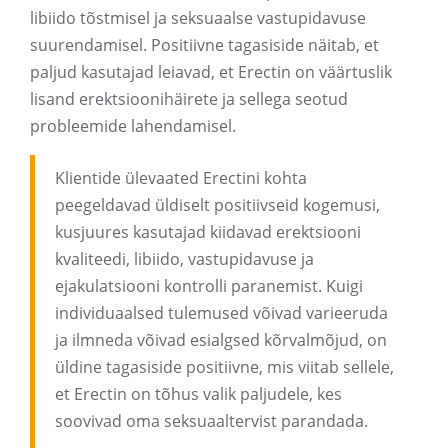
libiido tõstmisel ja seksuaalse vastupidavuse
suurendamisel. Positiivne tagasiside näitab, et
paljud kasutajad leiavad, et Erectin on väärtuslik
lisand erektsioonihäirete ja sellega seotud
probleemide lahendamisel.
Klientide ülevaated Erectini kohta
peegeldavad üldiselt positiivseid kogemusi,
kusjuures kasutajad kiidavad erektsiooni
kvaliteedi, libiido, vastupidavuse ja
ejakulatsiooni kontrolli paranemist. Kuigi
individuaalsed tulemused võivad varieeruda
ja ilmneda võivad esialgsed kõrvalmõjud, on
üldine tagasiside positiivne, mis viitab sellele,
et Erectin on tõhus valik paljudele, kes
soovivad oma seksuaaltervist parandada.