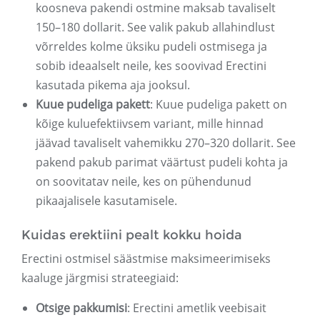
koosneva pakendi ostmine maksab tavaliselt
150–180 dollarit. See valik pakub allahindlust
võrreldes kolme üksiku pudeli ostmisega ja
sobib ideaalselt neile, kes soovivad Erectini
kasutada pikema aja jooksul.
Kuue pudeliga pakett
: Kuue pudeliga pakett on
kõige kuluefektiivsem variant, mille hinnad
jäävad tavaliselt vahemikku 270–320 dollarit. See
pakend pakub parimat väärtust pudeli kohta ja
on soovitatav neile, kes on pühendunud
pikaajalisele kasutamisele.
Kuidas erektiini pealt kokku hoida
Erectini ostmisel säästmise maksimeerimiseks
kaaluge järgmisi strateegiaid:
Otsige pakkumisi
: Erectini ametlik veebisait