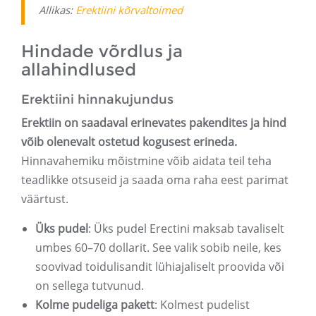
Allikas:
Erektiini kõrvaltoimed
Hindade võrdlus ja
allahindlused
Erektiini hinnakujundus
Erektiin on saadaval erinevates pakendites ja hind
võib olenevalt ostetud kogusest erineda.
Hinnavahemiku mõistmine võib aidata teil teha
teadlikke otsuseid ja saada oma raha eest parimat
väärtust.
Üks pudel
: Üks pudel Erectini maksab tavaliselt
umbes 60–70 dollarit. See valik sobib neile, kes
soovivad toidulisandit lühiajaliselt proovida või
on sellega tutvunud.
Kolme pudeliga pakett
: Kolmest pudelist