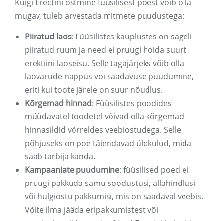
Kuigi Erectini ostmine füüsilisest poest võib olla
mugav, tuleb arvestada mitmete puudustega:
Piiratud laos
: Füüsilistes kauplustes on sageli
piiratud ruum ja need ei pruugi hoida suurt
erektiini laoseisu. Selle tagajärjeks võib olla
laovarude nappus või saadavuse puudumine,
eriti kui toote järele on suur nõudlus.
Kõrgemad hinnad
: Füüsilistes poodides
müüdavatel toodetel võivad olla kõrgemad
hinnasildid võrreldes veebiostudega. Selle
põhjuseks on poe täiendavad üldkulud, mida
saab tarbija kanda.
Kampaaniate puudumine
: füüsilised poed ei
pruugi pakkuda samu soodustusi, allahindlusi
või hulgiostu pakkumisi, mis on saadaval veebis.
Võite ilma jääda eripakkumistest või