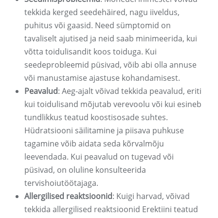
tekkida kerged seedehäired, nagu iiveldus,
puhitus või gaasid. Need sümptomid on
tavaliselt ajutised ja neid saab minimeerida, kui
võtta toidulisandit koos toiduga. Kui
seedeprobleemid püsivad, võib abi olla annuse
või manustamise ajastuse kohandamisest.
Peavalud
: Aeg-ajalt võivad tekkida peavalud, eriti
kui toidulisand mõjutab verevoolu või kui esineb
tundlikkus teatud koostisosade suhtes.
Hüdratsiooni säilitamine ja piisava puhkuse
tagamine võib aidata seda kõrvalmõju
leevendada. Kui peavalud on tugevad või
püsivad, on oluline konsulteerida
tervishoiutöötajaga.
Allergilised reaktsioonid
: Kuigi harvad, võivad
tekkida allergilised reaktsioonid Erektiini teatud