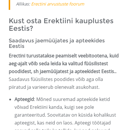
Allikas:
Erectini arvustuste foorum
Kust osta Erektiini kauplustes
Eestis?
Saadavus jaemüüjates ja apteekides
Eestis
Erectini turustatakse peamiselt veebitootena, kuid
aeg-ajalt võib seda leida ka valitud füüsilistest
poodidest, sh jaemüüjatest ja apteekidest Eestis.
.
Saadavus füüsilistes poodides võib aga olla
piiratud ja varieerub olenevalt asukohast.
Apteegid
: Mõned suuremad apteekide ketid
võivad Erektiini kanda, kuigi see pole
garanteeritud. Soovitatav on küsida kohalikust
apteegist, kas neid on laos. Apteegi töötajad