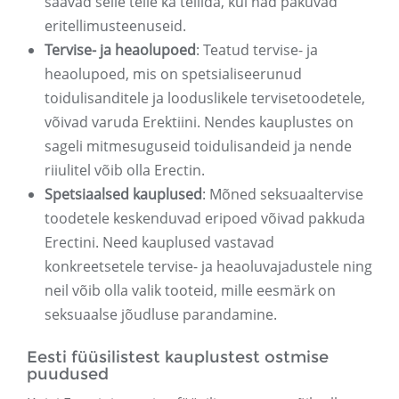
saavad selle teile ka tellida, kui nad pakuvad
eritellimusteenuseid.
Tervise- ja heaolupoed
: Teatud tervise- ja
heaolupoed, mis on spetsialiseerunud
toidulisanditele ja looduslikele tervisetoodetele,
võivad varuda Erektiini. Nendes kauplustes on
sageli mitmesuguseid toidulisandeid ja nende
riiulitel võib olla Erectin.
Spetsiaalsed kauplused
: Mõned seksuaaltervise
toodetele keskenduvad eripoed võivad pakkuda
Erectini. Need kauplused vastavad
konkreetsetele tervise- ja heaoluvajadustele ning
neil võib olla valik tooteid, mille eesmärk on
seksuaalse jõudluse parandamine.
Eesti füüsilistest kauplustest ostmise
puudused