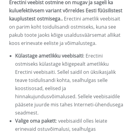
Erectini veebist ostmine on mugav ja sageli ka
kuluefektiivsem variant võrreldes Eesti füüsilistest
kauplustest ostmisega.
.
Erectini ametlik veebisait
on parim koht toidulisandi ostmiseks, kuna see
pakub toote jaoks kõige usaldusväärsemat allikat
koos erinevate eeliste ja võimalustega.
Külastage ametlikku veebisaiti
: Erectini
ostmiseks külastage kõigepealt ametlikku
Erectini veebisaiti. Sellel saidil on üksikasjalik
teave toidulisandi kohta, sealhulgas selle
koostisosad, eelised ja
hinnakujundusvõimalused. Sellele veebisaidile
pääsete juurde mis tahes Interneti-ühendusega
seadmest.
Valige oma pakett
: veebisaidil olles leiate
erinevaid ostuvõimalusi, sealhulgas