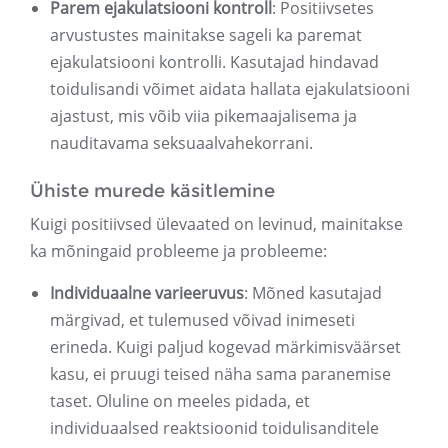
Parem ejakulatsiooni kontroll
: Positiivsetes
arvustustes mainitakse sageli ka paremat
ejakulatsiooni kontrolli. Kasutajad hindavad
toidulisandi võimet aidata hallata ejakulatsiooni
ajastust, mis võib viia pikemaajalisema ja
nauditavama seksuaalvahekorrani.
Ühiste murede käsitlemine
Kuigi positiivsed ülevaated on levinud, mainitakse
ka mõningaid probleeme ja probleeme:
Individuaalne varieeruvus
: Mõned kasutajad
märgivad, et tulemused võivad inimeseti
erineda. Kuigi paljud kogevad märkimisväärset
kasu, ei pruugi teised näha sama paranemise
taset. Oluline on meeles pidada, et
individuaalsed reaktsioonid toidulisanditele