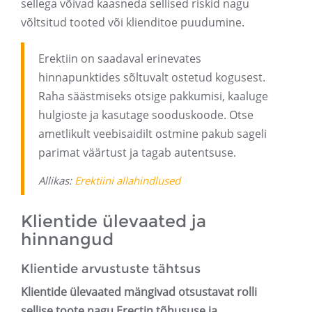
sellega võivad kaasneda sellised riskid nagu
võltsitud tooted või klienditoe puudumine.
Erektiin on saadaval erinevates
hinnapunktides sõltuvalt ostetud kogusest.
Raha säästmiseks otsige pakkumisi, kaaluge
hulgioste ja kasutage sooduskoode. Otse
ametlikult veebisaidilt ostmine pakub sageli
parimat väärtust ja tagab autentsuse.
Allikas:
Erektiini allahindlused
Klientide ülevaated ja
hinnangud
Klientide arvustuste tähtsus
Klientide ülevaated mängivad otsustavat rolli
sellise toote nagu Erectin tõhususe ja