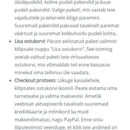
üksikpudelid, kolme pudeli pakendid ja kuue
pudeli pakendid. Valige pakett, mis vastab teie
vajadustele ja eelarvele kõige paremini.
Suuremad pakendid pakuvad tavaliselt paremat
väärtust ja suuremat kokkuhoidu pudeli kohta.
Lisa ostukorvi
: Pärast eelistatud paketi valimist
klõpsake nuppu "Lisa ostukorvi". See toiming
asetab valitud paketi teie virtuaalsesse
ostukorvi, mis võimaldab teil enne kassasse
minekut oma tellimus üle vaadata.
Checkout protsess
: Liikuge kassalehele,
klõpsates ostukorvi ikoonil. Peate esitama oma
tarneteabe ja valima makseviisi. Ametlik
veebisait aktsepteerib tavaliselt suuremaid
krediitkaarte ja mõnikord ka muid
maksevõimalusi, nagu PayPal. Enne ostu
lõpuleviimist veenduge, et kõik teie andmed on