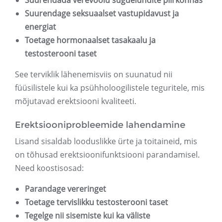
Suurendada verevoolu suguelundite piirkonnas
Suurendage seksuaalset vastupidavust ja
energiat
Toetage hormonaalset tasakaalu ja
testosterooni taset
See terviklik lähenemisviis on suunatud nii
füüsilistele kui ka psühholoogilistele teguritele, mis
mõjutavad erektsiooni kvaliteeti.
Erektsiooniprobleemide lahendamine
Lisand sisaldab looduslikke ürte ja toitaineid, mis
on tõhusad erektsioonifunktsiooni parandamisel.
Need koostisosad:
Parandage vereringet
Toetage tervislikku testosterooni taset
Tegelge nii sisemiste kui ka väliste