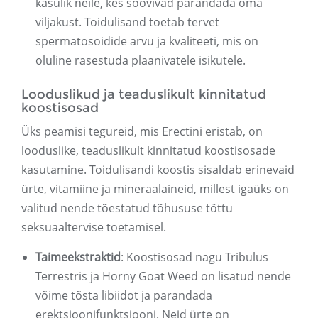
kasulik neile, kes soovivad parandada oma
viljakust. Toidulisand toetab tervet
spermatosoidide arvu ja kvaliteeti, mis on
oluline rasestuda plaanivatele isikutele.
Looduslikud ja teaduslikult kinnitatud
koostisosad
Üks peamisi tegureid, mis Erectini eristab, on
looduslike, teaduslikult kinnitatud koostisosade
kasutamine. Toidulisandi koostis sisaldab erinevaid
ürte, vitamiine ja mineraalaineid, millest igaüks on
valitud nende tõestatud tõhususe tõttu
seksuaaltervise toetamisel.
Taimeekstraktid
: Koostisosad nagu Tribulus
Terrestris ja Horny Goat Weed on lisatud nende
võime tõsta libiidot ja parandada
erektsioonifunktsiooni. Neid ürte on