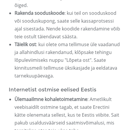
õiged.
Rakenda sooduskoode
: kui teil on sooduskood
või sooduskupong, saate selle kassaprotsessi
ajal sisestada. Nende koodide rakendamine võib
teie ostult täiendavat säästa.
Täielik ost
: kui olete oma tellimuse üle vaadanud
ja allahindlusi rakendanud, klõpsake tehingu
lõpuleviimiseks nuppu "Lõpeta ost". Saate
kinnitusmeili tellimuse üksikasjade ja eeldatava
tarnekuupäevaga.
Internetist ostmise eelised Eestis
Ülemaailmne kohaletoimetamine
: Ametlikult
veebisaidilt ostmine tagab, et saate Erectini
kätte olenemata sellest, kus te Eestis viibite. Sait
pakub usaldusväärseid saatmisvõimalusi, mis