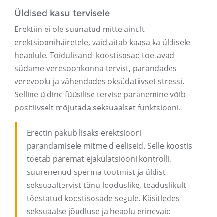
Üldised kasu tervisele
Erektiin ei ole suunatud mitte ainult
erektsioonihäiretele, vaid aitab kaasa ka üldisele
heaolule. Toidulisandi koostisosad toetavad
südame-veresoonkonna tervist, parandades
verevoolu ja vähendades oksüdatiivset stressi.
Selline üldine füüsilise tervise paranemine võib
positiivselt mõjutada seksuaalset funktsiooni.
Erectin pakub lisaks erektsiooni
parandamisele mitmeid eeliseid. Selle koostis
toetab paremat ejakulatsiooni kontrolli,
suurenenud sperma tootmist ja üldist
seksuaaltervist tänu looduslike, teaduslikult
tõestatud koostisosade segule. Käsitledes
seksuaalse jõudluse ja heaolu erinevaid