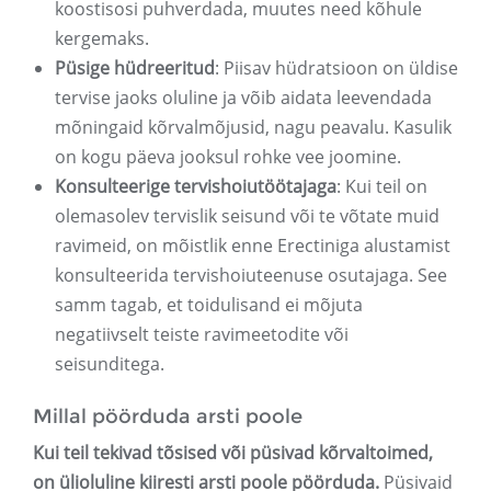
koostisosi puhverdada, muutes need kõhule
kergemaks.
Püsige hüdreeritud
: Piisav hüdratsioon on üldise
tervise jaoks oluline ja võib aidata leevendada
mõningaid kõrvalmõjusid, nagu peavalu. Kasulik
on kogu päeva jooksul rohke vee joomine.
Konsulteerige tervishoiutöötajaga
: Kui teil on
olemasolev tervislik seisund või te võtate muid
ravimeid, on mõistlik enne Erectiniga alustamist
konsulteerida tervishoiuteenuse osutajaga. See
samm tagab, et toidulisand ei mõjuta
negatiivselt teiste ravimeetodite või
seisunditega.
Millal pöörduda arsti poole
Kui teil tekivad tõsised või püsivad kõrvaltoimed,
on ülioluline kiiresti arsti poole pöörduda.
Püsivaid