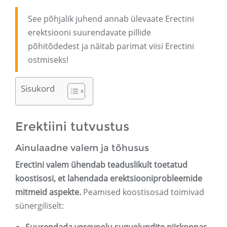
See põhjalik juhend annab ülevaate Erectini
erektsiooni suurendavate pillide
põhitõdedest ja näitab parimat viisi Erectini
ostmiseks!
Sisukord
Erektiini tutvustus
Ainulaadne valem ja tõhusus
Erectini valem ühendab teaduslikult toetatud
koostisosi, et lahendada erektsiooniprobleemide
mitmeid aspekte.
Peamised koostisosad toimivad
sünergiliselt: