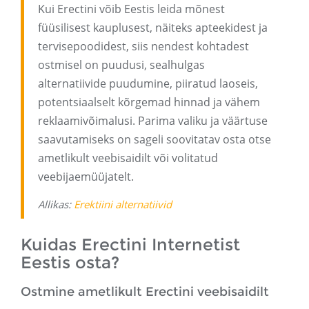
Kui Erectini võib Eestis leida mõnest
füüsilisest kauplusest, näiteks apteekidest ja
tervisepoodidest, siis nendest kohtadest
ostmisel on puudusi, sealhulgas
alternatiivide puudumine, piiratud laoseis,
potentsiaalselt kõrgemad hinnad ja vähem
reklaamivõimalusi. Parima valiku ja väärtuse
saavutamiseks on sageli soovitatav osta otse
ametlikult veebisaidilt või volitatud
veebijaemüüjatelt.
Allikas:
Erektiini alternatiivid
Kuidas Erectini Internetist
Eestis osta?
Ostmine ametlikult Erectini veebisaidilt