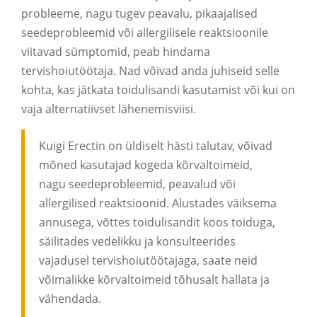
probleeme, nagu tugev peavalu, pikaajalised
seedeprobleemid või allergilisele reaktsioonile
viitavad sümptomid, peab hindama
tervishoiutöötaja. Nad võivad anda juhiseid selle
kohta, kas jätkata toidulisandi kasutamist või kui on
vaja alternatiivset lähenemisviisi.
Kuigi Erectin on üldiselt hästi talutav, võivad
mõned kasutajad kogeda kõrvaltoimeid,
nagu seedeprobleemid, peavalud või
allergilised reaktsioonid. Alustades väiksema
annusega, võttes toidulisandit koos toiduga,
säilitades vedelikku ja konsulteerides
vajadusel tervishoiutöötajaga, saate neid
võimalikke kõrvaltoimeid tõhusalt hallata ja
vähendada.