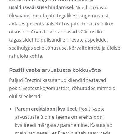
usaldusväärsuse hindamisel.
Need pakuvad
ülevaadet kasutajate tegelikest kogemustest,
aidates potentsiaalsetel ostjatel teha teadlikke
otsuseid. Arvustused annavad väärtuslikku
tagasisidet toidulisandi erinevate aspektide,
sealhulgas selle tõhususe, kõrvaltoimete ja üldise
rahulolu kohta.
Positiivsete arvustuste kokkuvõte
Paljud Erectini kasutanud kliendid teatavad
positiivsetest kogemustest, rõhutades mitmeid
olulisi eeliseid:
Parem erektsiooni kvaliteet
: Positiivsete
arvustuste üldine teema on erektsiooni
kvaliteedi märgatav paranemine. Kasutajad
mainivad sageli, et Erectin aitab saavutada