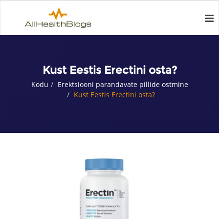
Kust Eestis Erectini osta?
Kodu
Erektsiooni parandavate pillide ostmine
Kust Eestis Erectini osta?