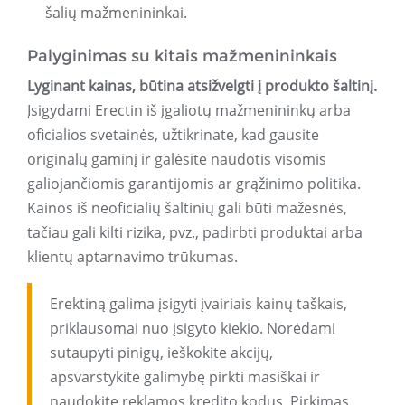
šalių mažmenininkai.
Palyginimas su kitais mažmenininkais
Lyginant kainas, būtina atsižvelgti į produkto šaltinį.
Įsigydami Erectin iš įgaliotų mažmenininkų arba
oficialios svetainės, užtikrinate, kad gausite
originalų gaminį ir galėsite naudotis visomis
galiojančiomis garantijomis ar grąžinimo politika.
Kainos iš neoficialių šaltinių gali būti mažesnės,
tačiau gali kilti rizika, pvz., padirbti produktai arba
klientų aptarnavimo trūkumas.
Erektiną galima įsigyti įvairiais kainų taškais,
priklausomai nuo įsigyto kiekio. Norėdami
sutaupyti pinigų, ieškokite akcijų,
apsvarstykite galimybę pirkti masiškai ir
naudokite reklamos kredito kodus. Pirkimas