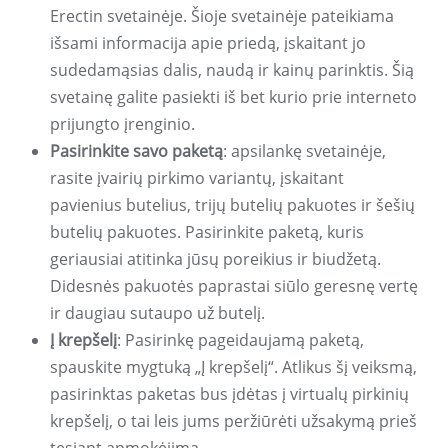
Erectin svetainėje. Šioje svetainėje pateikiama
išsami informacija apie priedą, įskaitant jo
sudedamąsias dalis, naudą ir kainų parinktis. Šią
svetainę galite pasiekti iš bet kurio prie interneto
prijungto įrenginio.
Pasirinkite savo paketą
: apsilankę svetainėje,
rasite įvairių pirkimo variantų, įskaitant
pavienius butelius, trijų butelių pakuotes ir šešių
butelių pakuotes. Pasirinkite paketą, kuris
geriausiai atitinka jūsų poreikius ir biudžetą.
Didesnės pakuotės paprastai siūlo geresnę vertę
ir daugiau sutaupo už butelį.
Į krepšelį
: Pasirinkę pageidaujamą paketą,
spauskite mygtuką „Į krepšelį“. Atlikus šį veiksmą,
pasirinktas paketas bus įdėtas į virtualų pirkinių
krepšelį, o tai leis jums peržiūrėti užsakymą prieš