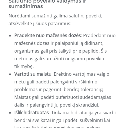
Šalutinio poveikio valdymas ir
sumažinimas
Norėdami sumažinti galimą šalutinį poveikį,
atsižvelkite į šiuos patarimus:
Pradėkite nuo mažesnės dozės
: Pradedant nuo
mažesnės dozės ir palaipsniui ją didinant,
organizmas gali prisitaikyti prie papildo. Šis
metodas gali sumažinti neigiamo poveikio
tikimybę.
Vartoti su maistu
: Erektino vartojimas valgio
metu gali padėti palengvinti virškinimo
problemas ir pagerinti bendrą toleranciją.
Maistas gali padėti buferizuoti sudedamąsias
dalis ir palengvinti jų poveikį skrandžiui.
Išlik hidratuotas
: Tinkama hidratacija yra svarbi
bendrai sveikatai ir gali padėti sušvelninti kai