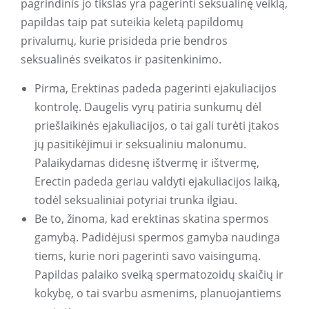
pagrindinis jo tikslas yra pagerinti seksualinę veiklą,
papildas taip pat suteikia keletą papildomų
privalumų, kurie prisideda prie bendros
seksualinės sveikatos ir pasitenkinimo.
Pirma, Erektinas padeda pagerinti ejakuliacijos
kontrolę. Daugelis vyrų patiria sunkumų dėl
priešlaikinės ejakuliacijos, o tai gali turėti įtakos
jų pasitikėjimui ir seksualiniu malonumu.
Palaikydamas didesnę ištvermę ir ištvermę,
Erectin padeda geriau valdyti ejakuliacijos laiką,
todėl seksualiniai potyriai trunka ilgiau.
Be to, žinoma, kad erektinas skatina spermos
gamybą. Padidėjusi spermos gamyba naudinga
tiems, kurie nori pagerinti savo vaisingumą.
Papildas palaiko sveiką spermatozoidų skaičių ir
kokybę, o tai svarbu asmenims, planuojantiems