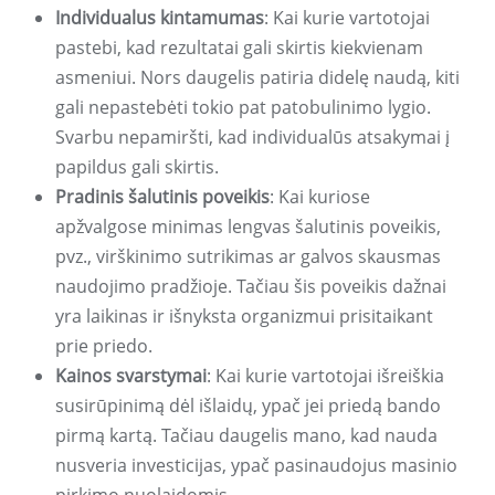
Individualus kintamumas
: Kai kurie vartotojai
pastebi, kad rezultatai gali skirtis kiekvienam
asmeniui. Nors daugelis patiria didelę naudą, kiti
gali nepastebėti tokio pat patobulinimo lygio.
Svarbu nepamiršti, kad individualūs atsakymai į
papildus gali skirtis.
Pradinis šalutinis poveikis
: Kai kuriose
apžvalgose minimas lengvas šalutinis poveikis,
pvz., virškinimo sutrikimas ar galvos skausmas
naudojimo pradžioje. Tačiau šis poveikis dažnai
yra laikinas ir išnyksta organizmui prisitaikant
prie priedo.
Kainos svarstymai
: Kai kurie vartotojai išreiškia
susirūpinimą dėl išlaidų, ypač jei priedą bando
pirmą kartą. Tačiau daugelis mano, kad nauda
nusveria investicijas, ypač pasinaudojus masinio