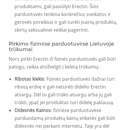
produktams, gali pasiūlyti Erectin. Šios
parduotuvės tenkina konkrečius sveikatos ir
gerovės poreikius ir gali turėti įvairių produktų,
skirtų seksualinei veiklai pagerinti.
Pirkimo fizinėse parduotuvėse Lietuvoje
trūkumai
Nors pirkti Erectin iš fizinės parduotuvės gali būti
patogu, reikia atsižvelgti į keletą trūkumų:
Ribotas kiekis
: Fizinės parduotuvės dažnai turi
ribotą erdvę ir gali neturėti didelio Erectin
atsargų. Dėl to gali trūkti atsargų arba jų gali
trūkti, ypač jei produktas turi didelę paklausą.
Didesnės Kainos
: fizinėse parduotuvėse
parduodamų produktų kainų etiketės gali būti
didesnės nei perkant internetu. Taip yra dėl