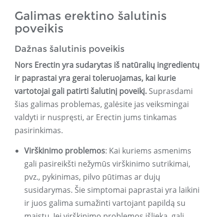
Galimas erektino šalutinis
poveikis
Dažnas šalutinis poveikis
Nors Erectin yra sudarytas iš natūralių ingredientų
ir paprastai yra gerai toleruojamas, kai kurie
vartotojai gali patirti šalutinį poveikį.
Suprasdami
šias galimas problemas, galėsite jas veiksmingai
valdyti ir nuspręsti, ar Erectin jums tinkamas
pasirinkimas.
Virškinimo problemos
: Kai kuriems asmenims
gali pasireikšti nežymūs virškinimo sutrikimai,
pvz., pykinimas, pilvo pūtimas ar dujų
susidarymas. Šie simptomai paprastai yra laikini
ir juos galima sumažinti vartojant papildą su
maistu. Jei virškinimo problemos išlieka, gali