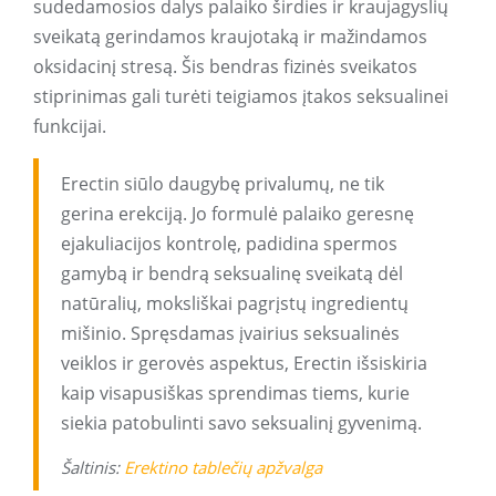
sudedamosios dalys palaiko širdies ir kraujagyslių
sveikatą gerindamos kraujotaką ir mažindamos
oksidacinį stresą. Šis bendras fizinės sveikatos
stiprinimas gali turėti teigiamos įtakos seksualinei
funkcijai.
Erectin siūlo daugybę privalumų, ne tik
gerina erekciją. Jo formulė palaiko geresnę
ejakuliacijos kontrolę, padidina spermos
gamybą ir bendrą seksualinę sveikatą dėl
natūralių, moksliškai pagrįstų ingredientų
mišinio. Spręsdamas įvairius seksualinės
veiklos ir gerovės aspektus, Erectin išsiskiria
kaip visapusiškas sprendimas tiems, kurie
siekia patobulinti savo seksualinį gyvenimą.
Šaltinis:
Erektino tablečių apžvalga