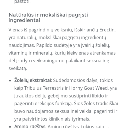
pastoti.
Natūralūs ir moksliškai pagrįsti
ingredientai
Vienas iš pagrindinių veiksnių, išskiriančių Erectin,
yra natūralių, moksliškai pagrįstų ingredientų
naudojimas. Papildo sudėtyje yra įvairių žolelių,
vitaminų ir mineralų, kurių kiekvienas atrenkamas
dėl įrodyto veiksmingumo palaikant seksualinę
sveikatą.
Žolelių ekstraktai
: Sudedamosios dalys, tokios
kaip Tribulus Terrestris ir Horny Goat Weed, yra
įtrauktos dėl jų gebėjimo sustiprinti libido ir
pagerinti erekcijos funkciją. Šios žolės tradiciškai
buvo naudojamos seksualinei veiklai pagerinti ir
yra patvirtintos klinikiniais tyrimais.
Amino rūgštys
: Amino rūgštys, tokios kaip L-