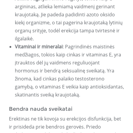
argininas, atlieka lemiamą vaidmenį gerinant
kraujotaką. Jie padeda padidinti azoto oksido
kiekį organizme, o tai pagerina kraujotaką lytinių
organų srityje, todėl erekcija tampa tvirtesnė ir
ilgalaikė.
Vitaminai ir mineralai
: Pagrindinės maistinės
medžiagos, tokios kaip cinkas ir vitaminas E, yra
įtrauktos dėl jų vaidmens reguliuojant
hormonus ir bendrą seksualinę sveikatą. Yra
žinoma, kad cinkas palaiko testosterono
gamybą, o vitaminas E veikia kaip antioksidantas,
skatinantis sveiką kraujotaką.
Bendra nauda sveikatai
Erektinas ne tik kovoja su erekcijos disfunkcija, bet
ir prisideda prie bendros gerovės. Priedo