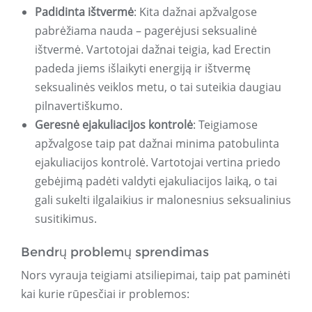
Padidinta ištvermė
: Kita dažnai apžvalgose
pabrėžiama nauda – pagerėjusi seksualinė
ištvermė. Vartotojai dažnai teigia, kad Erectin
padeda jiems išlaikyti energiją ir ištvermę
seksualinės veiklos metu, o tai suteikia daugiau
pilnavertiškumo.
Geresnė ejakuliacijos kontrolė
: Teigiamose
apžvalgose taip pat dažnai minima patobulinta
ejakuliacijos kontrolė. Vartotojai vertina priedo
gebėjimą padėti valdyti ejakuliacijos laiką, o tai
gali sukelti ilgalaikius ir malonesnius seksualinius
susitikimus.
Bendrų problemų sprendimas
Nors vyrauja teigiami atsiliepimai, taip pat paminėti
kai kurie rūpesčiai ir problemos: