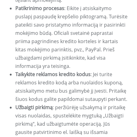
tęsiant apmokėjimą.
Patikrinimo procesas
: Eikite į atsiskaitymo
puslapį paspaudę krepšelio piktogramą. Turėsite
pateikti savo pristatymo informaciją ir pasirinkti
mokėjimo būdą. Oficiali svetainė paprastai
priima pagrindines kredito korteles ir kartais
kitas mokėjimo parinktis, pvz., PayPal. Prieš
užbaigdami pirkimą įsitikinkite, kad visa
informacija yra teisinga.
Taikykite reklamos kredito kodus
: Jei turite
reklamos kredito kodą arba nuolaidos kuponą,
atsiskaitymo metu bus galimybė jį įvesti. Pritaikę
šiuos kodus galite papildomai sutaupyti perkant.
Užbaigti pirkimą
: peržiūrėję užsakymą ir pritaikę
visas nuolaidas, spustelėkite mygtuką „Užbaigti
pirkimą“, kad užbaigtumėte operaciją. Jūs
gausite patvirtinimo el. laišką su išsamia