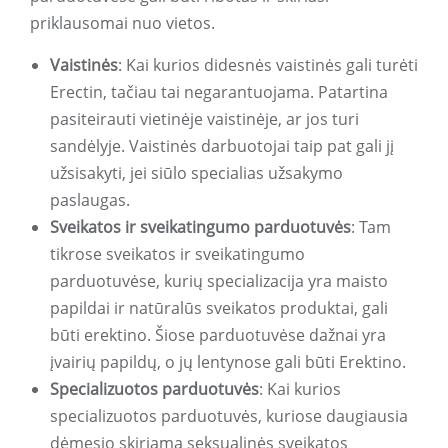
priklausomai nuo vietos.
Vaistinės
: Kai kurios didesnės vaistinės gali turėti
Erectin, tačiau tai negarantuojama. Patartina
pasiteirauti vietinėje vaistinėje, ar jos turi
sandėlyje. Vaistinės darbuotojai taip pat gali jį
užsisakyti, jei siūlo specialias užsakymo
paslaugas.
Sveikatos ir sveikatingumo parduotuvės
: Tam
tikrose sveikatos ir sveikatingumo
parduotuvėse, kurių specializacija yra maisto
papildai ir natūralūs sveikatos produktai, gali
būti erektino. Šiose parduotuvėse dažnai yra
įvairių papildų, o jų lentynose gali būti Erektino.
Specializuotos parduotuvės
: Kai kurios
specializuotos parduotuvės, kuriose daugiausia
dėmesio skiriama seksualinės sveikatos