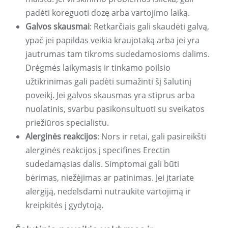
padėti koreguoti dozę arba vartojimo laiką.
Galvos skausmai
: Retkarčiais gali skaudėti galvą,
ypač jei papildas veikia kraujotaką arba jei yra
jautrumas tam tikroms sudedamosioms dalims.
Drėgmės laikymasis ir tinkamo poilsio
užtikrinimas gali padėti sumažinti šį šalutinį
poveikį. Jei galvos skausmas yra stiprus arba
nuolatinis, svarbu pasikonsultuoti su sveikatos
priežiūros specialistu.
Alerginės reakcijos
: Nors ir retai, gali pasireikšti
alerginės reakcijos į specifines Erectin
sudedamąsias dalis. Simptomai gali būti
bėrimas, niežėjimas ar patinimas. Jei įtariate
alergiją, nedelsdami nutraukite vartojimą ir
kreipkitės į gydytoją.