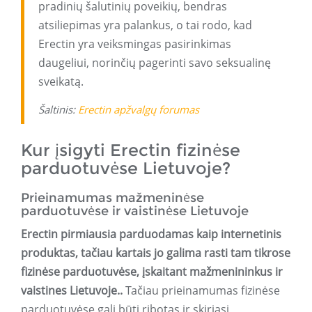
pradinių šalutinių poveikių, bendras
atsiliepimas yra palankus, o tai rodo, kad
Erectin yra veiksmingas pasirinkimas
daugeliui, norinčių pagerinti savo seksualinę
sveikatą.
Šaltinis:
Erectin apžvalgų forumas
Kur įsigyti Erectin fizinėse
parduotuvėse Lietuvoje?
Prieinamumas mažmeninėse
parduotuvėse ir vaistinėse Lietuvoje
Erectin pirmiausia parduodamas kaip internetinis
produktas, tačiau kartais jo galima rasti tam tikrose
fizinėse parduotuvėse, įskaitant mažmenininkus ir
vaistines Lietuvoje.
.
Tačiau prieinamumas fizinėse
parduotuvėse gali būti ribotas ir skiriasi