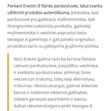
Perkant Erectin iš fizinės parduotuvės, labai svarbu
užtikrinti produkto autentiškumą.
Įsitikinkite, kad
parduotuvė yra įgaliotasis mažmenininkas, kad
išvengtumėte suklastotų produktų. Įgaliotieji
mažmenininkai ir vaistinės paprastai tiekia
tiesiogiai iš gamintojo ir gali pateikti originalius
produktus kartu su galiojančia grąžinimo politika.
Nors Erectin galima rasti kai kuriose fizinėse
Lietuvos parduotuvėse, pavyzdžiui, vaistinėse
ir sveikatos parduotuvėse, pirkimas šiose
vietose turi trūkumų, tokių kaip alternatyvų
trūkumas, ribotos atsargos, galimai didesnės
kainos ir mažesnės reklamos galimybės.
Siekiant geriausio pasirinkimo ir kainos,
dažnai rekomenduojama pirkti tiesiogiai iš