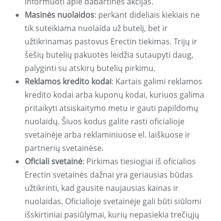
informuoti apie dabartines akcijas.
Masinės nuolaidos
: perkant dideliais kiekiais ne
tik suteikiama nuolaida už butelį, bet ir
užtikrinamas pastovus Erectin tiekimas. Trijų ir
šešių butelių pakuotės leidžia sutaupyti daug,
palyginti su atskirų butelių pirkimu.
Reklamos kredito kodai
: Kartais galimi reklamos
kredito kodai arba kuponų kodai, kuriuos galima
pritaikyti atsiskaitymo metu ir gauti papildomų
nuolaidų. Šiuos kodus galite rasti oficialioje
svetainėje arba reklaminiuose el. laiškuose ir
partnerių svetainėse.
Oficiali svetainė
: Pirkimas tiesiogiai iš oficialios
Erectin svetainės dažnai yra geriausias būdas
užtikrinti, kad gausite naujausias kainas ir
nuolaidas. Oficialioje svetainėje gali būti siūlomi
išskirtiniai pasiūlymai, kurių nepasiekia trečiųjų