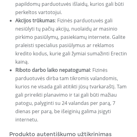
papildomų parduotuvės išlaidų, kurios gali būti
perkeltos vartotojui.
Akcijos trūkumas
: Fizinės parduotuvės gali
nesiūlyti tų pačių akcijų, nuolaidų ar masinio
pirkimo pasiūlymų, pasiekiamų internete. Galite
praleisti specialius pasiūlymus ar reklamos
kredito kodus, kurie gali žymiai sumažinti Erectin
kainą.
Riboto darbo laiko nepatogumai
: Fizinės
parduotuvės dirba tam tikromis valandomis,
kurios ne visada gali atitikti jūsų tvarkaraštį. Tam
gali prireikti planavimo ir tai gali būti mažiau
patogu, palyginti su 24 valandas per parą, 7
dienas per parą, be išeiginių galima įsigyti
internetu.
Produkto autentiškumo užtikrinimas