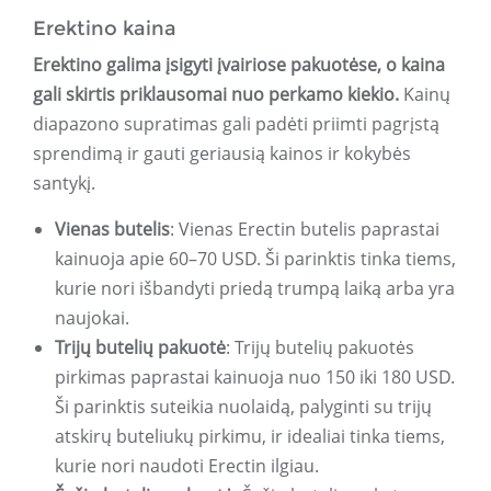
Erektino kaina
Erektino galima įsigyti įvairiose pakuotėse, o kaina
gali skirtis priklausomai nuo perkamo kiekio.
Kainų
diapazono supratimas gali padėti priimti pagrįstą
sprendimą ir gauti geriausią kainos ir kokybės
santykį.
Vienas butelis
: Vienas Erectin butelis paprastai
kainuoja apie 60–70 USD. Ši parinktis tinka tiems,
kurie nori išbandyti priedą trumpą laiką arba yra
naujokai.
Trijų butelių pakuotė
: Trijų butelių pakuotės
pirkimas paprastai kainuoja nuo 150 iki 180 USD.
Ši parinktis suteikia nuolaidą, palyginti su trijų
atskirų buteliukų pirkimu, ir idealiai tinka tiems,
kurie nori naudoti Erectin ilgiau.