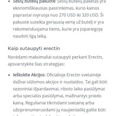
Šešių butelių pakuotė
: Šešių butelių paketas yra
ekonomiškiausias pasirinkimas, kurio kainos
paprastai svyruoja nuo 270 USD iki 320 USD. Ši
pakuotė suteikia geriausią vertę už butelį ir yra
rekomenduojama tiems, kurie yra įsipareigoję
naudoti ilgą laiką.
Kaip sutaupyti erectin
Norėdami maksimaliai sutaupyti perkant Erectin,
apsvarstykite šias strategijas:
Ieškokite Akcijos
: Oficialioje Erectin svetainėje
dažnai siūlomos akcijos ir nuolaidos. Tai gali būti
sezoniniai išpardavimai, riboto laiko pasiūlymai
arba specialūs pasiūlymai, mažinantys priedo
kainą. Reguliariai tikrindami svetainę arba
užsiprenumeruodami jų naujienlaiškį galite būti