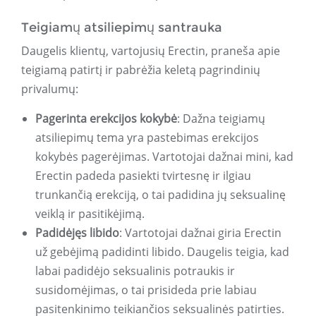
Teigiamų atsiliepimų santrauka
Daugelis klientų, vartojusių Erectin, praneša apie
teigiamą patirtį ir pabrėžia keletą pagrindinių
privalumų:
Pagerinta erekcijos kokybė
: Dažna teigiamų
atsiliepimų tema yra pastebimas erekcijos
kokybės pagerėjimas. Vartotojai dažnai mini, kad
Erectin padeda pasiekti tvirtesnę ir ilgiau
trunkančią erekciją, o tai padidina jų seksualinę
veiklą ir pasitikėjimą.
Padidėjęs libido
: Vartotojai dažnai giria Erectin
už gebėjimą padidinti libido. Daugelis teigia, kad
labai padidėjo seksualinis potraukis ir
susidomėjimas, o tai prisideda prie labiau
pasitenkinimo teikiančios seksualinės patirties.