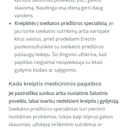
kuriuos šalutinius poveikius, pvz., galvos
skausmą. Naudinga visą dieną gerti daug
vandens.
Kreipkitės į sveikatos priežiūros specialistą
: Jei
jau turite sveikatos sutrikimų arba vartojate
kitus vaistus, prieš pradėdami Erectin
pasikonsultuokite su sveikatos priežiūros
paslaugų teikėju. Šis žingsnis užtikrina, kad
papildas neigiamai nesąveikauja su kitais
gydymo būdais ar sąlygomis.
Kada kreiptis medicininės pagalbos
Jei pasireiškia sunkus arba nuolatinis šalutinis
poveikis, labai svarbu nedelsiant kreiptis į gydytoją.
Sveikatos priežiūros specialistas turi įvertinti
nuolatines problemas, tokias kaip stiprus galvos
skausmas, užsitęsę virškinimo sutrikimai ar