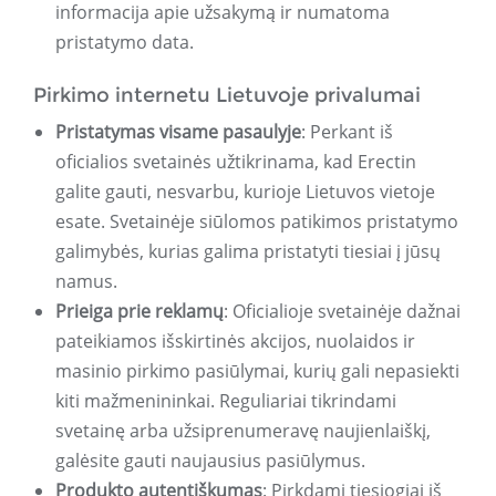
informacija apie užsakymą ir numatoma
pristatymo data.
Pirkimo internetu Lietuvoje privalumai
Pristatymas visame pasaulyje
: Perkant iš
oficialios svetainės užtikrinama, kad Erectin
galite gauti, nesvarbu, kurioje Lietuvos vietoje
esate. Svetainėje siūlomos patikimos pristatymo
galimybės, kurias galima pristatyti tiesiai į jūsų
namus.
Prieiga prie reklamų
: Oficialioje svetainėje dažnai
pateikiamos išskirtinės akcijos, nuolaidos ir
masinio pirkimo pasiūlymai, kurių gali nepasiekti
kiti mažmenininkai. Reguliariai tikrindami
svetainę arba užsiprenumeravę naujienlaiškį,
galėsite gauti naujausius pasiūlymus.
Produkto autentiškumas
: Pirkdami tiesiogiai iš