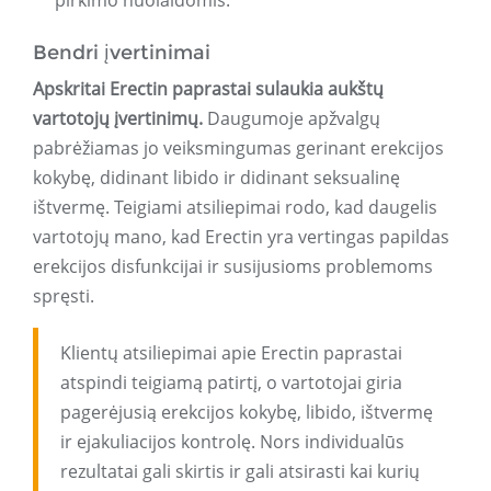
pirkimo nuolaidomis.
Bendri įvertinimai
Apskritai Erectin paprastai sulaukia aukštų
vartotojų įvertinimų.
Daugumoje apžvalgų
pabrėžiamas jo veiksmingumas gerinant erekcijos
kokybę, didinant libido ir didinant seksualinę
ištvermę. Teigiami atsiliepimai rodo, kad daugelis
vartotojų mano, kad Erectin yra vertingas papildas
erekcijos disfunkcijai ir susijusioms problemoms
spręsti.
Klientų atsiliepimai apie Erectin paprastai
atspindi teigiamą patirtį, o vartotojai giria
pagerėjusią erekcijos kokybę, libido, ištvermę
ir ejakuliacijos kontrolę. Nors individualūs
rezultatai gali skirtis ir gali atsirasti kai kurių