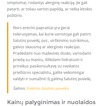
simptomai, rodantys alerginę reakciją. Jie gali
patarti, ar toliau vartoti papildą, ar reikia kitokio
požiūrio.
Nors erectin paprastai yra gerai
toleruojamas, kai kurie vartotojai gali patirti
šalutinį poveikį, pvz., virškinimo sutrikimus,
galvos skausmą ar alergines reakcijas.
Pradėdami nuo mažesnės dozės, vartodami
priedą su maistu, išlikdami hidratuoti ir
prireikus pasikonsultavę su sveikatos
priežiūros specialistu, galite veiksmingai
valdyti ir sumažinti šį galimą šalutinį poveikį.
Šaltinis:
Erektino šalutinis poveikis
Kainų palyginimas ir nuolaidos