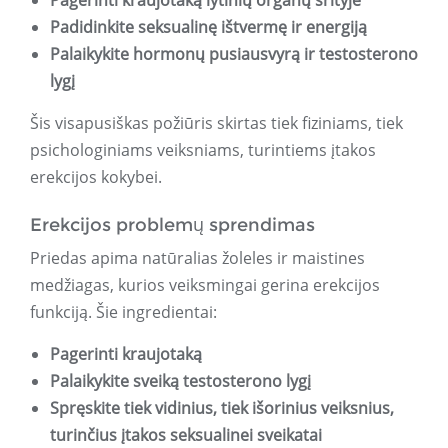
Pagerinti kraujotaką lytinių organų srityje
Padidinkite seksualinę ištvermę ir energiją
Palaikykite hormonų pusiausvyrą ir testosterono
lygį
Šis visapusiškas požiūris skirtas tiek fiziniams, tiek
psichologiniams veiksniams, turintiems įtakos
erekcijos kokybei.
Erekcijos problemų sprendimas
Priedas apima natūralias žoleles ir maistines
medžiagas, kurios veiksmingai gerina erekcijos
funkciją. Šie ingredientai:
Pagerinti kraujotaką
Palaikykite sveiką testosterono lygį
Spręskite tiek vidinius, tiek išorinius veiksnius,
turinčius įtakos seksualinei sveikatai