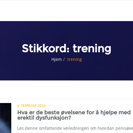
Stikkord:
trening
Hjem
trening
4. FEBRUAR 2026
Hva er de beste øvelsene for å hjelpe med
erektil dysfunksjon?
Les denne omfattende veiledningen om hvordan penisøve