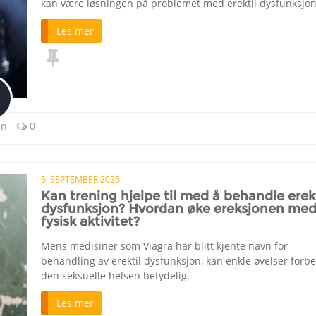
kan være løsningen på problemet med erektil dysfunksjon
Les mer
nn
0
5. SEPTEMBER 2025
Kan trening hjelpe til med å behandle erekt
dysfunksjon? Hvordan øke ereksjonen me
fysisk aktivitet?
Mens medisiner som Viagra har blitt kjente navn for
behandling av erektil dysfunksjon, kan enkle øvelser forb
den seksuelle helsen betydelig.
Les mer