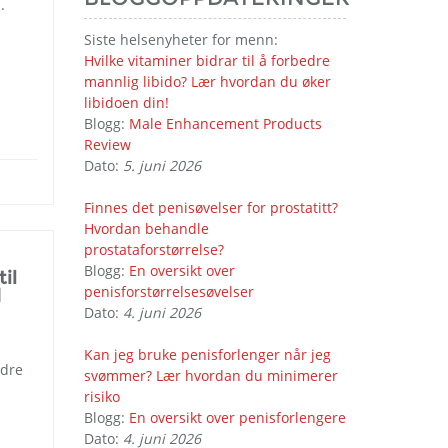
.
Siste helsenyheter for menn:
Hvilke vitaminer bidrar til å forbedre
mannlig libido? Lær hvordan du øker
libidoen din!
Blogg:
Male Enhancement Products
Review
Dato:
5. juni 2026
Finnes det penisøvelser for prostatitt?
Hvordan behandle
prostataforstørrelse?
Blogg:
En oversikt over
il
penisforstørrelsesøvelser
d
Dato:
4. juni 2026
Kan jeg bruke penisforlenger når jeg
edre
svømmer? Lær hvordan du minimerer
risiko
Blogg:
En oversikt over penisforlengere
Dato:
4. juni 2026