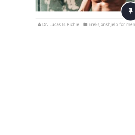
Dr. Lucas B. Richie
Ereksjonshjelp for me