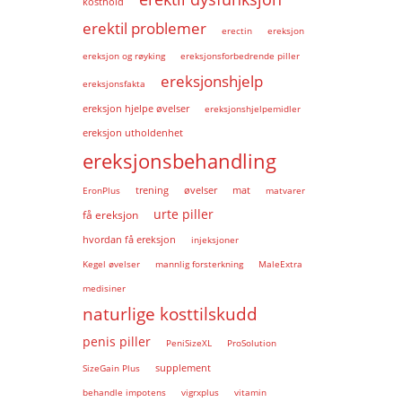
kosthold
erektil problemer
erectin
ereksjon
ereksjon og røyking
ereksjonsforbedrende piller
ereksjonshjelp
ereksjonsfakta
ereksjon hjelpe øvelser
ereksjonshjelpemidler
ereksjon utholdenhet
ereksjonsbehandling
EronPlus
trening
øvelser
mat
matvarer
urte piller
få ereksjon
hvordan få ereksjon
injeksjoner
Kegel øvelser
mannlig forsterkning
MaleExtra
medisiner
naturlige kosttilskudd
penis piller
PeniSizeXL
ProSolution
supplement
SizeGain Plus
behandle impotens
vigrxplus
vitamin