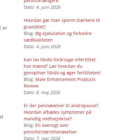
penisforlængere
Dato:
4. juni 2026
Hvordan gør man sperm stærkere til
graviditet?
t er
Blog:
Øg ejakulation og forbedre
sædkvaliteten
Dato:
4. juni 2026
Kan lav libido forårsage infertilitet
hos mænd? Lær hvordan du
genopliver libido og øger fertiliteten!
Blog:
Male Enhancement Products
Review
Dato:
8. maj 2026
Er der penisøvelser til andropause?
Hvordan afbødes symptomer på
at
mandlig midtvejskrise?
Blog:
En oversigt over
penisforstørrelsesøvelser
Dato:
7. maj 2026