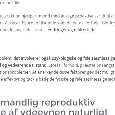
ksuelt liv.
l erektion hjælper mænd med at tage proaktive skridt til at
ståelse af, hvordan tilstande som diabetes, forhøjet blodtr
tion, fokuserede livsstilsændringer og målrettede
roblem; det involverer også psykologiske og følelsesmæssige
d og vedvarende tilstand.
Stress i forhold, præstationsangst
ktionsproblemer. At anerkende disse faktorer gør det muligt
ffektivt og tackle både de fysiske og følelsesmæssige side
i mandlig reproduktiv
e af ydeevnen naturligt