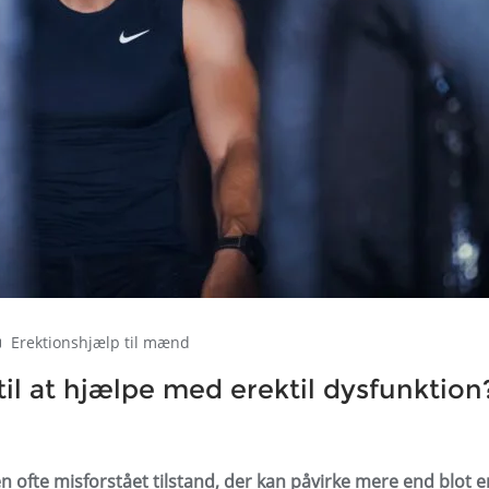
Erektionshjælp til mænd
til at hjælpe med erektil dysfunktion
en ofte misforstået tilstand, der kan påvirke mere end blot e