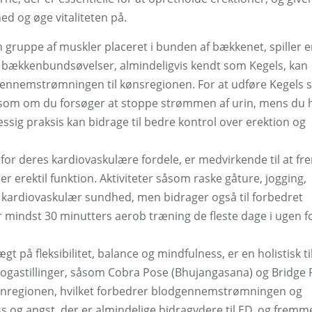
d og øge vitaliteten på.
ruppe af muskler placeret i bunden af ​​bækkenet, spiller 
ge i bækkenbundsøvelser, almindeligvis kendt som Kegels, kan
nnemstrømningen til kønsregionen. For at udføre Kegels s
m om du forsøger at stoppe strømmen af ​​urin, mens du 
æssig praksis kan bidrage til bedre kontrol over erektion og
for deres kardiovaskulære fordele, er medvirkende til at f
r erektil funktion. Aktiviteter såsom raske gåture, jogging,
n kardiovaskulær sundhed, men bidrager også til forbedret
r mindst 30 minutters aerob træning de fleste dage i ugen fo
t på fleksibilitet, balance og mindfulness, er en holistisk t
ke yogastillinger, såsom Cobra Pose (Bhujangasana) og Bridge
enregionen, hvilket forbedrer blodgennemstrømningen og
ss og angst, der er almindelige bidragydere til ED, og ​​fremm