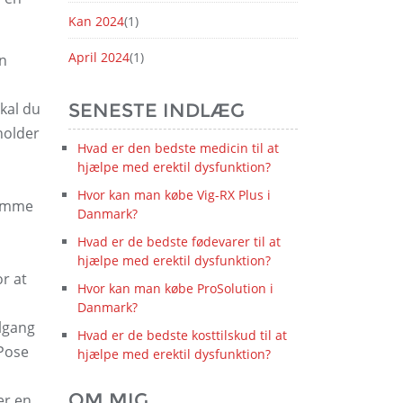
Kan 2024
(1)
April 2024
(1)
en
kal du
SENESTE INDLÆG
holder
Hvad er den bedste medicin til at
hjælpe med erektil dysfunktion?
Hvor kan man købe Vig-RX Plus i
remme
Danmark?
Hvad er de bedste fødevarer til at
hjælpe med erektil dysfunktion?
r at
Hvor kan man købe ProSolution i
Danmark?
ilgang
Hvad er de bedste kosttilskud til at
 Pose
hjælpe med erektil dysfunktion?
OM MIG
er en