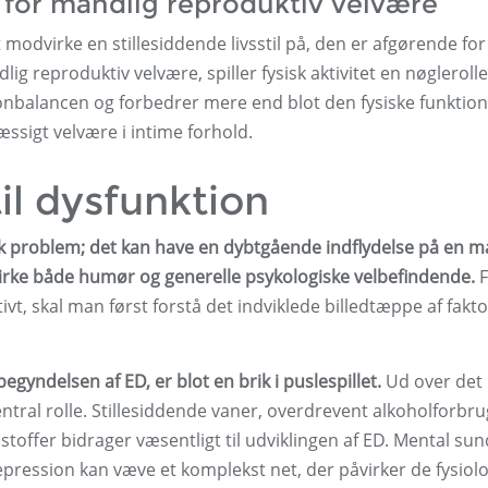
 for mandlig reproduktiv velvære
odvirke en stillesiddende livsstil på, den er afgørende fo
g reproduktiv velvære, spiller fysisk aktivitet en nøglerolle
nbalancen og forbedrer mere end blot den fysiske funktion,
æssigt velvære i intime forhold.
til dysfunktion
isk problem; det kan have en dybtgående indflydelse på en 
virke både humør og generelle psykologiske velbefindende.
F
t, skal man først forstå det indviklede billedtæppe af fakto
gyndelsen af ​​ED, er blot en brik i puslespillet.
Ud over det
central rolle. Stillesiddende vaner, overdrevent alkoholforbru
toffer bidrager væsentligt til udviklingen af ​​ED. Mental su
depression kan væve et komplekst net, der påvirker de fysiol