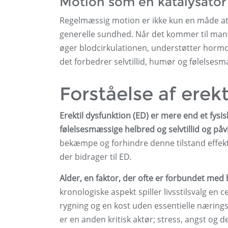
Motion som en katalysator
Regelmæssig motion er ikke kun en måde at m
generelle sundhed. Når det kommer til mandli
øger blodcirkulationen, understøtter hormo
det forbedrer selvtillid, humør og følelsesm
Forståelse af erek
Erektil dysfunktion (ED) er mere end et fys
følelsesmæssige helbred og selvtillid og på
bekæmpe og forhindre denne tilstand effektiv
der bidrager til ED.
Alder, en faktor, der ofte er forbundet med be
kronologiske aspekt spiller livsstilsvalg en 
rygning og en kost uden essentielle næringss
er en anden kritisk aktør; stress, angst og 