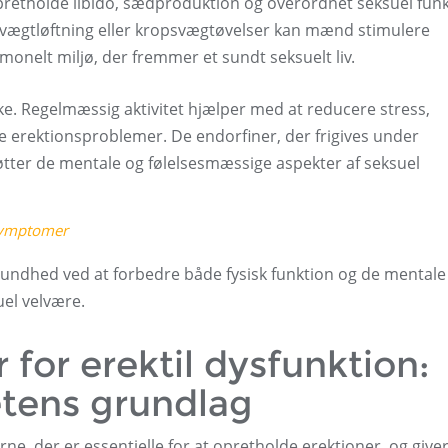
 opretholde libido, sædproduktion og overordnet seksuel funk
 vægtløftning eller kropsvægtøvelser kan mænd stimulere
nelt miljø, der fremmer et sundt seksuelt liv.
ske. Regelmæssig aktivitet hjælper med at reducere stress,
e erektionsproblemer. De endorfiner, der frigives under
tter de mentale og følelsesmæssige aspekter af seksuel
 symptomer
ndhed ved at forbedre både fysisk funktion og de mentale
uel velvære.
 for erektil dysfunktion:
tetens grundlag
e, der er essentielle for at opretholde erektioner, og give