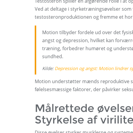
Testosteron spiller en afgørende rolle i at
Ved at deltage i styrketræningsøvelser som
testosteronproduktionen og fremme et hormo
Motion tilbyder fordele ud over det fysi
angst og depression, hvilket kan forværr
træning, forbedrer humøret og understø
sundhed.
Kilde:
Depression og angst: Motion lindrer
Motion understøtter mænds reproduktive su
følelsesmæssige faktorer, der påvirker seks
Målrettede øvelser
Styrkelse af virili
Disse øvelser styrker musklerne og systemern