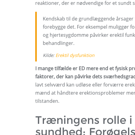
reaktioner, der er nødvendige for et sundt se
Kendskab til de grundlæggende årsager ti
forebygge det. For eksempel muliggør for
og hjertesygdomme påvirker erektil funk
behandlinger.
Kilde:
Erektil dysfunktion
I mange tilfælde er ED mere end et fysisk p
faktorer, der kan påvirke dets sværhedsgra
lavt selvværd kan udløse eller forværre ere
mænd at håndtere erektionsproblemer mere e
tilstanden.
Træningens rolle 
sundhed: Forøgels