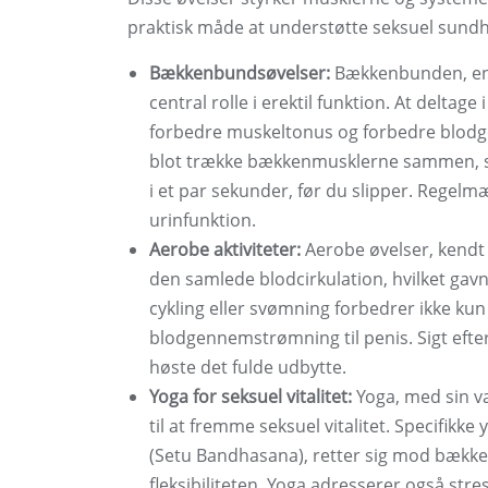
praktisk måde at understøtte seksuel sundhe
Bækkenbundsøvelser:
Bækkenbunden, en g
central rolle i erektil funktion. At delta
forbedre muskeltonus og forbedre blodge
blot trække bækkenmusklerne sammen, so
i et par sekunder, før du slipper. Regelm
urinfunktion.
Aerobe aktiviteter:
Aerobe øvelser, kendt 
den samlede blodcirkulation, hvilket gavne
cykling eller svømning forbedrer ikke ku
blodgennemstrømning til penis. Sigt efte
høste det fulde udbytte.
Yoga for seksuel vitalitet:
Yoga, med sin væg
til at fremme seksuel vitalitet. Specifik
(Setu Bandhasana), retter sig mod bækk
fleksibiliteten. Yoga adresserer også stre