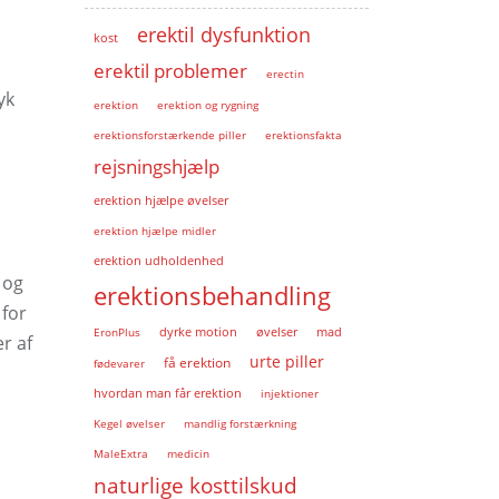
erektil dysfunktion
kost
erektil problemer
erectin
yk
erektion
erektion og rygning
erektionsforstærkende piller
erektionsfakta
rejsningshjælp
erektion hjælpe øvelser
erektion hjælpe midler
erektion udholdenhed
 og
erektionsbehandling
 for
EronPlus
dyrke motion
øvelser
mad
r af
urte piller
få erektion
fødevarer
hvordan man får erektion
injektioner
Kegel øvelser
mandlig forstærkning
MaleExtra
medicin
naturlige kosttilskud