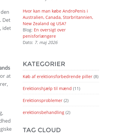
Hvor kan man købe AndroPenis i
r den
Australien, Canada, Storbritannien,
. Det
New Zealand og USA?
 idet
Blog:
En oversigt over
penisforlængere
Dato:
7. maj 2026
KATEGORIER
mands
or at
Køb af erektionsforbedrende piller
(8)
rer,
Erektionshjælp til mænd
(11)
Erektionsproblemer
(2)
g,
erektionsbehandling
(2)
ndhed
ogiske
TAG CLOUD