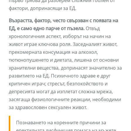
първо трябва да разберем сложния гоблен от
фактори, допринасящи за ЕД.
Възрастта, фактор, често свързван с появата на
ЕД, е само едно парче от пъзела.
Отвъд
хронологичния аспект, изборът на начин на
живот играе ключова роля. Заседналият живот,
прекомерната консумация на алкохол,
тютюнопушенето и диетата, лишена от основни
хранителни вещества, допринасят значително за
развитието на ЕД. Психичното здраве е друг
критичен играч; стресът, безпокойството и
депресията могат да изплетат сложна мрежа,
засягаща физиологичните реакции, необходими
за здравословен сексуален живот.
Познаването на коренните причини за
еректилната дисфункция помага на мъжете