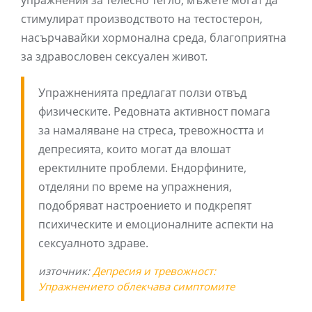
упражнения за телесно тегло, мъжете могат да
стимулират производството на тестостерон,
насърчавайки хормонална среда, благоприятна
за здравословен сексуален живот.
Упражненията предлагат ползи отвъд
физическите. Редовната активност помага
за намаляване на стреса, тревожността и
депресията, които могат да влошат
еректилните проблеми. Ендорфините,
отделяни по време на упражнения,
подобряват настроението и подкрепят
психическите и емоционалните аспекти на
сексуалното здраве.
източник:
Депресия и тревожност:
Упражнението облекчава симптомите