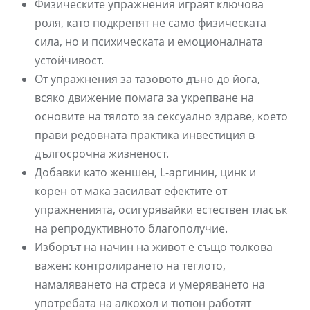
Физическите упражнения играят ключова
роля, като подкрепят не само физическата
сила, но и психическата и емоционалната
устойчивост.
От упражнения за тазовото дъно до йога,
всяко движение помага за укрепване на
основите на тялото за сексуално здраве, което
прави редовната практика инвестиция в
дългосрочна жизненост.
Добавки като женшен, L-аргинин, цинк и
корен от мака засилват ефектите от
упражненията, осигурявайки естествен тласък
на репродуктивното благополучие.
Изборът на начин на живот е също толкова
важен: контролирането на теглото,
намаляването на стреса и умеряването на
употребата на алкохол и тютюн работят