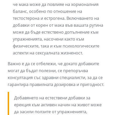
че мака може да повлияе на хормоналния
баланс, особено по отношение на
тестостерона и естрогена. Включването на
добавки от корен от мака във вашата рутина
може да бъде естествено допълнение към
упражненията, насочени както към
физическите, така и към психологическите
аспекти на сексуалната жизненост.
Важно е да се отбележи, че докато добавките
могат да бъдат полезни, се препоръчва
консултация със здравни специалисти, за да се
гарантира правилната дозировка и пригодност.
Добавянето на естествени добавки за
ерекция към активен начин на живот може
да засили ползите от упражненията,