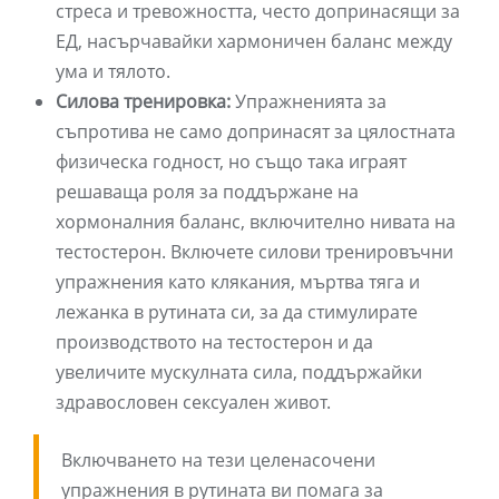
стреса и тревожността, често допринасящи за
ЕД, насърчавайки хармоничен баланс между
ума и тялото.
Силова тренировка:
Упражненията за
съпротива не само допринасят за цялостната
физическа годност, но също така играят
решаваща роля за поддържане на
хормоналния баланс, включително нивата на
тестостерон. Включете силови тренировъчни
упражнения като клякания, мъртва тяга и
лежанка в рутината си, за да стимулирате
производството на тестостерон и да
увеличите мускулната сила, поддържайки
здравословен сексуален живот.
Включването на тези целенасочени
упражнения в рутината ви помага за