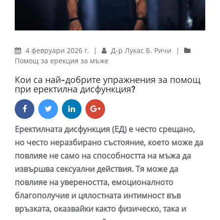
4 февруари 2026 г.
|
Д-р Лукас Б. Ричи
|
Помощ за ерекция за мъже
Кои са най-добрите упражнения за помощ
при еректилна дисфункция?
Еректилната дисфункция (ЕД) е често срещано,
но често неразбирано състояние, което може да
повлияе не само на способността на мъжа да
извършва сексуални действия. Тя може да
повлияе на увереността, емоционалното
благополучие и цялостната интимност във
връзката, оказвайки както физическо, така и