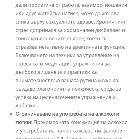
дали произтича от работа, взаимоотношения
или друг житейски натиск, може да хвърли
сянка върху сексуалното здраве. Хроничният
стрес допринася за хормонален дисбаланс и
свива кръвоносните съдове, което се
отразява негативно на еректилната функция.
Включването на техники за управление на
стреса като медитация, упражнения за
дълбоко дишане или практики за
внимателност във вашата рутина може да
създаде благоприятна психическа среда за
успеха на целенасочените упражнения и
добавки.
Ограничаване на употребата на алкохол и
тютюн:
Прекомерната консумация на алкохол
и употребата на тютюн са известни фактори,