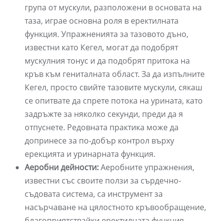
група от мускули, разположени в основата на
таза, играе основна роля в еректилната
функция. Упражненията за тазовото дъно,
известни като Кегел, могат да подобрят
мускулния тонус и да подобрят притока на
кръв към гениталната област. За да изпълните
Кегел, просто свийте тазовите мускули, сякаш
се опитвате да спрете потока на урината, като
задръжте за няколко секунди, преди да я
отпуснете. Редовната практика може да
допринесе за по-добър контрол върху
ерекцията и уринарната функция.
Аеробни дейности:
Аеробните упражнения,
известни със своите ползи за сърдечно-
съдовата система, са инструмент за
насърчаване на цялостното кръвообращение,
благоприятствайки еректилната функция.