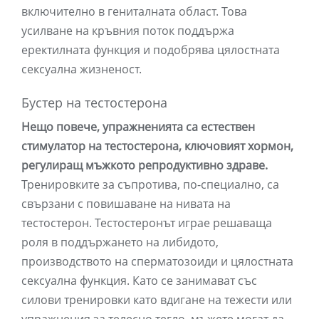
включително в гениталната област. Това
усилване на кръвния поток поддържа
еректилната функция и подобрява цялостната
сексуална жизненост.
Бустер на тестостерона
Нещо повече, упражненията са естествен
стимулатор на тестостерона, ключовият хормон,
регулиращ мъжкото репродуктивно здраве.
Тренировките за съпротива, по-специално, са
свързани с повишаване на нивата на
тестостерон. Тестостеронът играе решаваща
роля в поддържането на либидото,
производството на сперматозоиди и цялостната
сексуална функция. Като се занимават със
силови тренировки като вдигане на тежести или