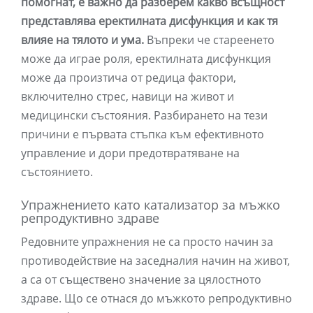
помогнат, е важно да разберем какво всъщност
представлява еректилната дисфункция и как тя
влияе на тялото и ума.
Въпреки че стареенето
може да играе роля, еректилната дисфункция
може да произтича от редица фактори,
включително стрес, навици на живот и
медицински състояния. Разбирането на тези
причини е първата стъпка към ефективното
управление и дори предотвратяване на
състоянието.
Упражнението като катализатор за мъжко
репродуктивно здраве
Редовните упражнения не са просто начин за
противодействие на заседналия начин на живот,
а са от съществено значение за цялостното
здраве. Що се отнася до мъжкото репродуктивно