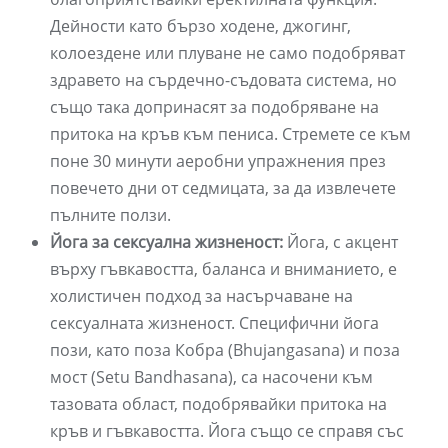
Дейности като бързо ходене, джогинг,
колоездене или плуване не само подобряват
здравето на сърдечно-съдовата система, но
също така допринасят за подобряване на
притока на кръв към пениса. Стремете се към
поне 30 минути аеробни упражнения през
повечето дни от седмицата, за да извлечете
пълните ползи.
Йога за сексуална жизненост:
Йога, с акцент
върху гъвкавостта, баланса и вниманието, е
холистичен подход за насърчаване на
сексуалната жизненост. Специфични йога
пози, като поза Кобра (Bhujangasana) и поза
мост (Setu Bandhasana), са насочени към
тазовата област, подобрявайки притока на
кръв и гъвкавостта. Йога също се справя със