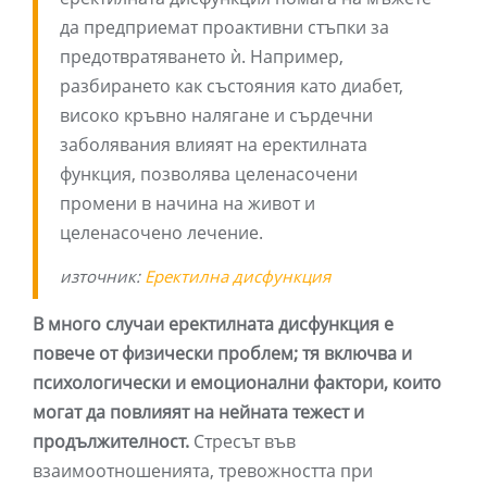
да предприемат проактивни стъпки за
предотвратяването ѝ. Например,
разбирането как състояния като диабет,
високо кръвно налягане и сърдечни
заболявания влияят на еректилната
функция, позволява целенасочени
промени в начина на живот и
целенасочено лечение.
източник:
Еректилна дисфункция
В много случаи еректилната дисфункция е
повече от физически проблем; тя включва и
психологически и емоционални фактори, които
могат да повлияят на нейната тежест и
продължителност.
Стресът във
взаимоотношенията, тревожността при