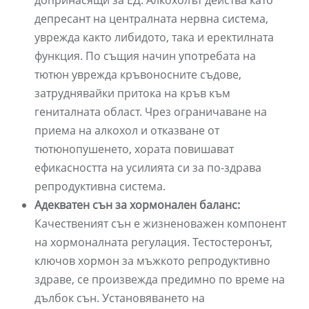
допринасящи за ЕД. Алкохолът действа като
депресант на централната нервна система,
уврежда както либидото, така и еректилната
функция. По същия начин употребата на
тютюн уврежда кръвоносните съдове,
затруднявайки притока на кръв към
гениталната област. Чрез ограничаване на
приема на алкохол и отказване от
тютюнопушенето, хората повишават
ефикасността на усилията си за по-здрава
репродуктивна система.
Адекватен сън за хормонален баланс:
Качественият сън е жизненоважен компонент
на хормоналната регулация. Тестостеронът,
ключов хормон за мъжкото репродуктивно
здраве, се произвежда предимно по време на
дълбок сън. Установяването на