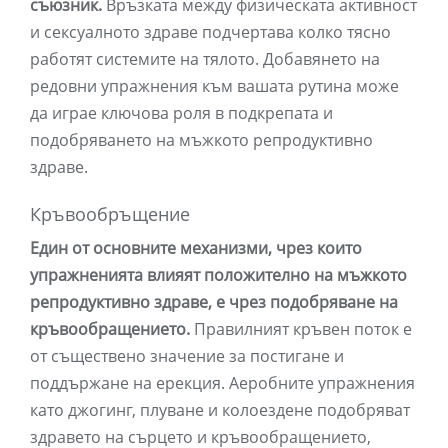
съюзник.
Връзката между физическата активност
и сексуалното здраве подчертава колко тясно
работят системите на тялото. Добавянето на
редовни упражнения към вашата рутина може
да играе ключова роля в подкрепата и
подобряването на мъжкото репродуктивно
здраве.
Кръвообръщение
Един от основните механизми, чрез които
упражненията влияят положително на мъжкото
репродуктивно здраве, е чрез подобряване на
кръвообращението.
Правилният кръвен поток е
от съществено значение за постигане и
поддържане на ерекция. Аеробните упражнения
като джогинг, плуване и колоездене подобряват
здравето на сърцето и кръвообращението,