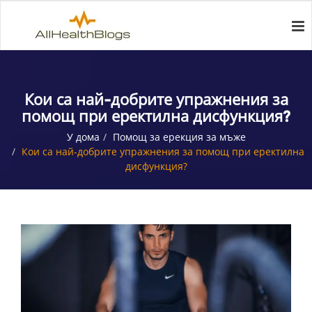
Кои са най-добрите упражнения за
помощ при еректилна дисфункция?
У дома
Помощ за ерекция за мъже
Кои са най-добрите упражнения за помощ при еректилна
дисфункция?