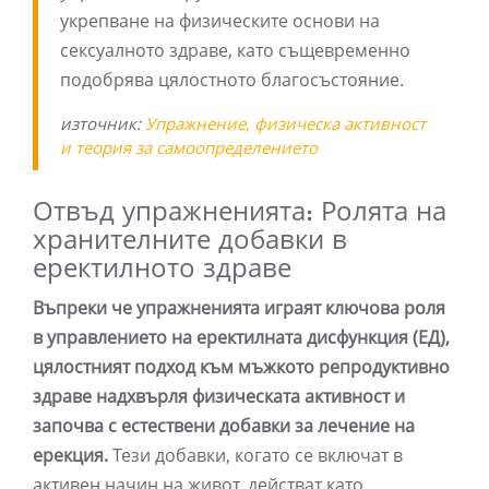
укрепване на физическите основи на
сексуалното здраве, като същевременно
подобрява цялостното благосъстояние.
източник:
Упражнение, физическа активност
и теория за самоопределението
Отвъд упражненията: Ролята на
хранителните добавки в
еректилното здраве
Въпреки че упражненията играят ключова роля
в управлението на еректилната дисфункция (ЕД),
цялостният подход към мъжкото репродуктивно
здраве надхвърля физическата активност и
започва с естествени добавки за лечение на
ерекция.
Тези добавки, когато се включат в
активен начин на живот, действат като