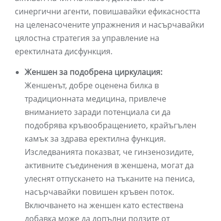
синергични агенти, повишавайки ефикасността
на целенасочените упражнения и насърчавайки
цялостна стратегия за управление на
еректилната дисфункция.
Женшен за подобрена циркулация:
Женшенът, добре оценена билка в
традиционната медицина, привлече
вниманието заради потенциала си да
подобрява кръвообращението, крайъгълен
камък за здрава еректилна функция.
Изследванията показват, че гинзенозидите,
активните съединения в женшена, могат да
улеснят отпускането на тъканите на пениса,
насърчавайки повишен кръвен поток.
Включването на женшен като естествена
добавка може да допълни ползите от