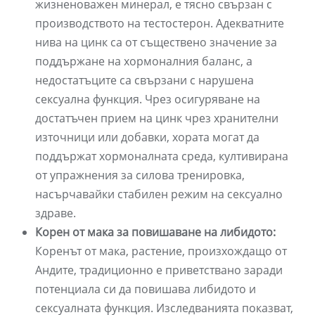
жизненоважен минерал, е тясно свързан с
производството на тестостерон. Адекватните
нива на цинк са от съществено значение за
поддържане на хормоналния баланс, а
недостатъците са свързани с нарушена
сексуална функция. Чрез осигуряване на
достатъчен прием на цинк чрез хранителни
източници или добавки, хората могат да
поддържат хормоналната среда, култивирана
от упражнения за силова тренировка,
насърчавайки стабилен режим на сексуално
здраве.
Корен от мака за повишаване на либидото:
Коренът от мака, растение, произхождащо от
Андите, традиционно е приветствано заради
потенциала си да повишава либидото и
сексуалната функция. Изследванията показват,