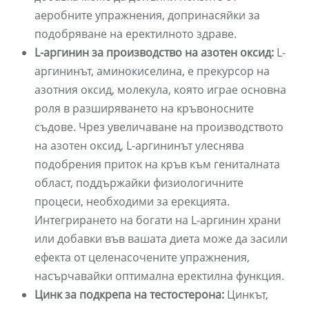
аеробните упражнения, допринасяйки за
подобряване на еректилното здраве.
L-аргинин за производство на азотен оксид:
L-
аргининът, аминокиселина, е прекурсор на
азотния оксид, молекула, която играе основна
роля в разширяването на кръвоносните
съдове. Чрез увеличаване на производството
на азотен оксид, L-аргининът улеснява
подобрения приток на кръв към гениталната
област, поддържайки физиологичните
процеси, необходими за ерекцията.
Интегрирането на богати на L-аргинин храни
или добавки във вашата диета може да засили
ефекта от целенасочените упражнения,
насърчавайки оптимална еректилна функция.
Цинк за подкрепа на тестостерона:
Цинкът,