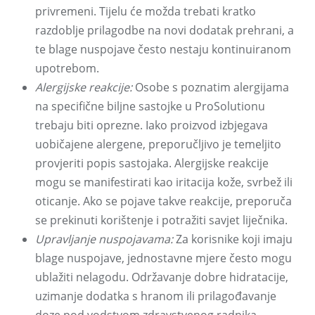
privremeni. Tijelu će možda trebati kratko
razdoblje prilagodbe na novi dodatak prehrani, a
te blage nuspojave često nestaju kontinuiranom
upotrebom.
Alergijske reakcije:
Osobe s poznatim alergijama
na specifične biljne sastojke u ProSolutionu
trebaju biti oprezne. Iako proizvod izbjegava
uobičajene alergene, preporučljivo je temeljito
provjeriti popis sastojaka. Alergijske reakcije
mogu se manifestirati kao iritacija kože, svrbež ili
oticanje. Ako se pojave takve reakcije, preporuča
se prekinuti korištenje i potražiti savjet liječnika.
Upravljanje nuspojavama:
Za korisnike koji imaju
blage nuspojave, jednostavne mjere često mogu
ublažiti nelagodu. Održavanje dobre hidratacije,
uzimanje dodatka s hranom ili prilagođavanje