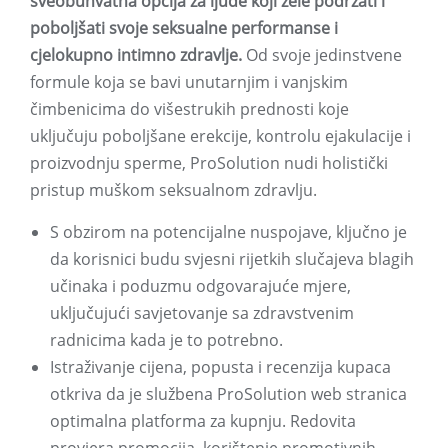
sveobuhvatna opcija za ljude koji žele podržati i
poboljšati svoje seksualne performanse i
cjelokupno intimno zdravlje.
Od svoje jedinstvene
formule koja se bavi unutarnjim i vanjskim
čimbenicima do višestrukih prednosti koje
uključuju poboljšane erekcije, kontrolu ejakulacije i
proizvodnju sperme, ProSolution nudi holistički
pristup muškom seksualnom zdravlju.
S obzirom na potencijalne nuspojave, ključno je
da korisnici budu svjesni rijetkih slučajeva blagih
učinaka i poduzmu odgovarajuće mjere,
uključujući savjetovanje sa zdravstvenim
radnicima kada je to potrebno.
Istraživanje cijena, popusta i recenzija kupaca
otkriva da je službena ProSolution web stranica
optimalna platforma za kupnju. Redovita