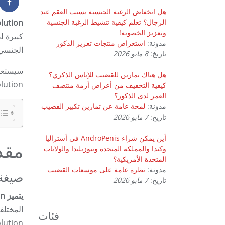
هل انخفاض الرغبة الجنسية يسبب العقم عند
الرجال؟ تعلم كيفية تنشيط الرغبة الجنسية
ProSolution هو حل متطور مصمم لمعالجة الم
وتعزيز الخصوبة!
كبيرة ل
مدونة:
استعراض منتجات تعزيز الذكور
الجنسي
تاريخ:
8 مايو 2026
هل هناك تمارين للقضيب للإياس الذكري؟
lution!
كيفية التخفيف من أعراض أزمة منتصف
العمر لدى الذكور؟
مدونة:
لمحة عامة عن تمارين تكبير القضيب
تاريخ:
7 مايو 2026
أين يمكن شراء AndroPenis في أستراليا
مقدمة 
وكندا والمملكة المتحدة ونيوزيلندا والولايات
المتحدة الأمريكية؟
مدونة:
نظرة عامة على موسعات القضيب
صيغة 
تاريخ:
7 مايو 2026
يتميز ProSolution بتركيبة فريدة تميزه عن المنتجات التقليدية.
المختلف
فئات
ProSolution لتوفير نهج شام