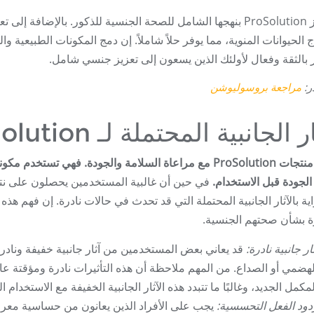
تتميز ProSolution بنهجها الشامل للصحة الجنسية للذكور. بالإضاف
 بالثقة وفعال لأولئك الذين يسعون إلى تعزيز جنسي شامل.
ر:
مراجعة بروسوليوشن
ر الجانبية المحتملة لـ ProSolution
صُنعت منتجات ProSolution مع مراعاة السلامة والجودة. فهي
 الجودة قبل الاستخدام.
في حين أن غالبية المستخدمين يحصلون على نتائ
ية بالآثار الجانبية المحتملة التي قد تحدث في حالات نادرة. إن فهم هذ
 بشأن صحتهم الجنسية.
ار جانبية نادرة:
قد يعاني بعض المستخدمين من آثار جانبية خفيفة وناد
لهضمي أو الصداع. من المهم ملاحظة أن هذه التأثيرات نادرة ومؤقتة عا
لمكمل الجديد، وغالبًا ما تتبدد هذه الآثار الجانبية الخفيفة مع الاستخدام 
دود الفعل التحسسية:
يجب على الأفراد الذين يعانون من حساسية معر