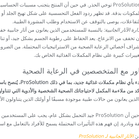
ProSolution توخي الحذر. في حين أن المنتج يتجنب مسببات ال
لمكونات بدقة. قد تظهر ردود الفعل التحسسية على شكل تهيج الجلد أو 
لتفاعلات، يوصى بالتوقف عن الاستخدام وطلب المشورة الطبية.
ارة الآثار الجانبية:
بالنسبة للمستخدمين الذين يعانون من آثار جانبية خفي
ن تخفف من الانزعاج. يعد الحفاظ على رطوبة الجسم بشكل جيد، أو تنا
شراف أخصائي الرعاية الصحية من الاستراتيجيات المحتملة. من الضرور
غييرات كبيرة على نظام المكملات الغذائية الخاص بك.
ور مع المتخصصين في الرعاية الصحية
قبل البدء بأي نظام م
د من ملاءمة المكمل لاحتياجاتك الصحية الشخصية والأدوية التي تتناولها 
 الذين يعانون من حالات طبية موجودة مسبقًا أو أولئك الذين يتناولون ا
في حين أن ProSolution جيد التحمل بشكل عام، يجب على المست
ونادرة. إن فهم هذه التأثيرات المحتملة يسمح للأفراد بالتعامل مع استخدام ProSolution بالمعرفة
ر:
الآثار الجانبية لـ ProSolution