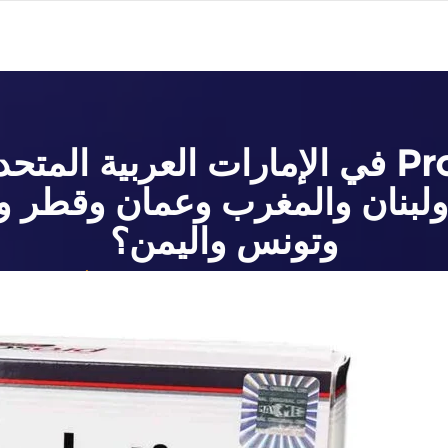
أين يمكن شراء ProSolution في الإمارات ا
ولبنان والمغرب وعمان وقطر وا
وتونس واليمن؟