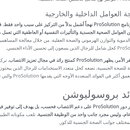
ة العوامل الداخلية والخارجية
يتبنى برنامج ProSolution نهجاً أشمل بدلاً من التركيز على سبب
 العوامل الصحية الجسدية والتأثيرات النفسية أو العاطفية التي تعمل مع
الدموية والتوازن الهرموني والصحة العقلية. من خلال معالجة المساهمي
 يسعون إلى تحسين الأداء الجنسي.
ProSoluti كمنتج رائد في مجال تعزيز الانتصاب.
تركيب
ة للصحة الجنسية، تضعه كحل متعدد الاستخدامات للرجال الذين يبحثون
كثر في الفوائد المتعددة الأوجه التي يقدمها ProSolution والتي تتجاوز مجرد تعزيز الانتصاب.
ئد بروسوليوشن
لا يقتصر دور ProSolution على دعم الانتصاب فحسب، بل يهدف إ
م، وليس مجرد جانب واحد من الوظيفة الجنسية.
تلعب مكوناته الطبي
ختلف جوانب الصحة الجنسية للذكور.