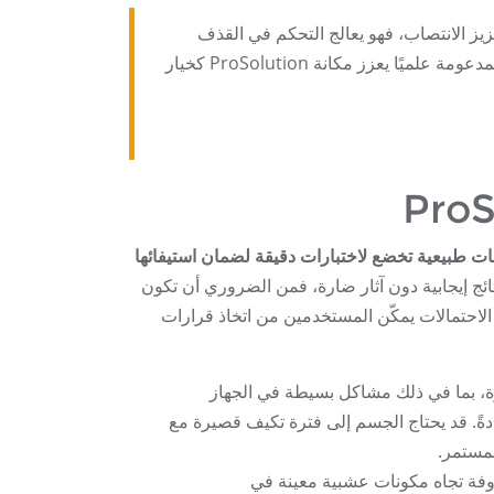
ة إلى تعزيز الانتصاب، فهو يعالج التحكم في القذف
وإنتاج الحيوانات المنوية، مما يوفر حلاً شاملاً. إن دمج المكونات الطبيعية والمدعومة علميًا يعزز مكانة ProSolution كخيار
 تستخدم مكونات طبيعية تخضع لاختبارات دقيقة لضمان استيفائها
ج إيجابية دون آثار ضارة، فمن الضروري أن تكون
ه الاحتمالات يمكّن المستخدمين من اتخاذ قرارات
رة، بما في ذلك مشاكل بسيطة في الجهاز
دةً. قد يحتاج الجسم إلى فترة تكيف قصيرة مع
المستمر.
وفة تجاه مكونات عشبية معينة في