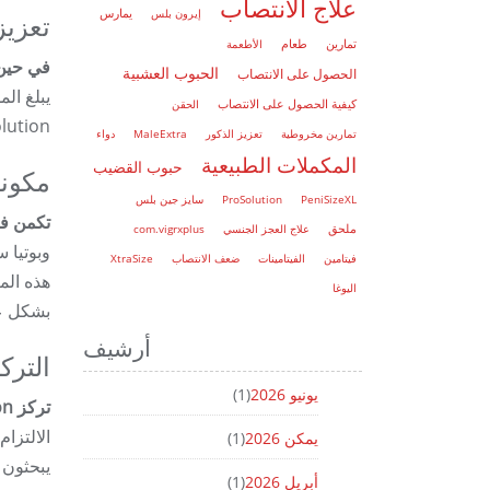
علاج الانتصاب
إيرون بلس
يمارس
تعزيز
تمارين
طعام
الأطعمة
في حين أن ProSolution يتفوق في تحسين وظيفة الانتصاب، فإن فوائده ت
الحبوب العشبية
الحصول على الانتصاب
يبلغ ال
كيفية الحصول على الانتصاب
الحقن
ProSolution بزيادة إنتاج الحيوانات المنوية، ومعال
تمارين مخروطية
تعزيز الذكور
MaleExtra
دواء
المكملات الطبيعية
حبوب القضيب
مكونا
PeniSizeXL
ProSolution
سايز جين بلس
تكمن فعالية ProSolution في مكوناته
ملحق
علاج العجز الجنسي
com.vigrxplus
وبوتيا 
فيتامين
الفيتامينات
ضعف الانتصاب
XtraSize
هذه الم
اليوغا
بشكل ع
أرشيف
الترك
يونيو 2026
(1)
تركز ProSolution بقوة على التحقق العلمي من مكوناتها.
يمكن 2026
(1)
يبحثون 
أبريل 2026
(1)