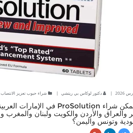
|
دكتور لوكاس بي ريتشي
|
شراء حبوب تعزيز الانتصاب
أين يمكن شراء ProSolution في ا
والعراق والأردن والكويت ولبنان والمغرب وع
دية وتونس واليمن؟