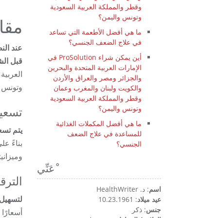
وقطر والمملكة العربية السعودية
وتونس واليمن؟
مقا
ما هي أفضل الأطعمة التي تساعد
في علاج الضعف الجنسي؟
أين يمكن شراء ProSolution في
قبل الش
الإمارات العربية المتحدة والبحرين
العربية
والجزائر ومصر والعراق والأردن
وتونس و
والكويت ولبنان والمغرب وعمان
وقطر والمملكة العربية السعودية
وتونس واليمن؟
تسعير lution
ما هي أفضل المكملات الغذائية
يتم تسعير ProSolution بأسعار تنافسية، مما يعكس جودة مكوناته والأبحا
للمساعدة في علاج الضعف
بناءً ع
الجنسي؟
وميزانيت
ْعَنِّي
الترق
اسم
: د. HealthWriter
لتسهيل الوصول إلى ProSolution، غال
عيد ميلاد
: 10.23.1961
جنس
: ذكر
أسعارًا