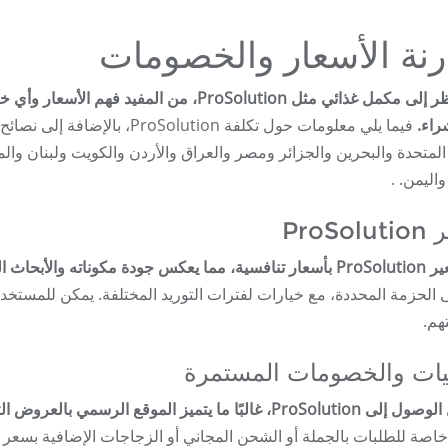
رنة الأسعار والخصومات
عند النظر إلى مكمل غذائي مثل ProSolution، من
راء.
فيما يلي معلومات حول تكلفة tion
 المتحدة والبحرين والجزائر ومصر والعراق والأردن والكويت ولبنان وا
اليمن. .
ProSo
ث المكثفة التي أجريت في تركيبته.
لى الحزمة المحددة، مع خيارات لفترات التوريد المختلفة. يمكن للمستخدم
هم.
يات والخصومات المستمرة
بًا ما يتميز الموقع الرسمي بالعروض الترويجية والخصومات المستمرة.
 خاصة للطلبات بالجملة أو الشحن المجاني أو الزجاجات الإضافية بسع