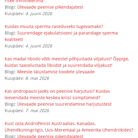
riske minimeerima
Blogi:
Ülevaade peenise pikendajatest
Kuupäev:
4. juuni 2026
Kuidas muuta sperma raseduseks tugevamaks?
Blogi:
Suurendage ejakulatsiooni ja parandage sperma
kvaliteeti
Kuupäev:
4. juuni 2026
Kas madal libiido võib meestel põhjustada viljatust? Õppige,
kuidas taaselustada libiidot ja suurendada viljakust!
Blogi:
Meeste täiustamise toodete ülevaade
Kuupäev:
8. mai 2026
Kas andropausi jaoks on peenise harjutusi? Kuidas
leevendada meeste keskea kriisi sümptomeid?
Blogi:
Ülevaade peenise suurendamise harjutustest
Kuupäev:
7. mai 2026
Kust osta AndroPenist Austraalias, Kanadas,
Ühendkuningriigis, Uus-Meremaal ja Ameerika Ühendriikides?
Blogi:
Ülevaade peenise pikendajatest