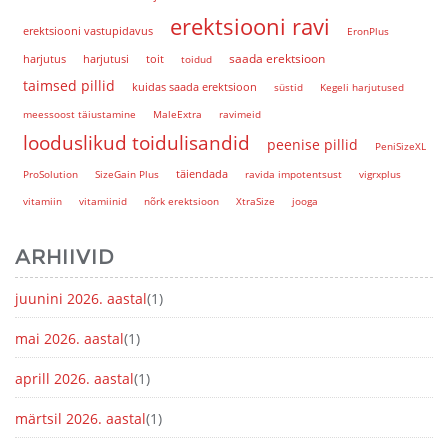
erektsiooni ravi
erektsiooni vastupidavus
EronPlus
saada erektsioon
harjutus
harjutusi
toit
toidud
taimsed pillid
kuidas saada erektsioon
süstid
Kegeli harjutused
meessoost täiustamine
MaleExtra
ravimeid
looduslikud toidulisandid
peenise pillid
PeniSizeXL
täiendada
ProSolution
SizeGain Plus
ravida impotentsust
vigrxplus
vitamiin
vitamiinid
nõrk erektsioon
XtraSize
jooga
ARHIIVID
juunini 2026. aastal
(1)
mai 2026. aastal
(1)
aprill 2026. aastal
(1)
märtsil 2026. aastal
(1)