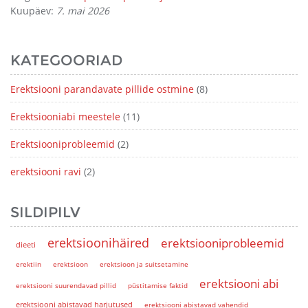
Kuupäev:
7. mai 2026
KATEGOORIAD
Erektsiooni parandavate pillide ostmine
(8)
Erektsiooniabi meestele
(11)
Erektsiooniprobleemid
(2)
erektsiooni ravi
(2)
SILDIPILV
erektsioonihäired
erektsiooniprobleemid
dieeti
erektiin
erektsioon
erektsioon ja suitsetamine
erektsiooni abi
erektsiooni suurendavad pillid
püstitamise faktid
erektsiooni abistavad harjutused
erektsiooni abistavad vahendid