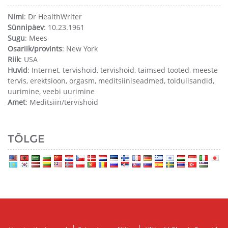
Nimi
: Dr HealthWriter
Sünnipäev
: 10.23.1961
Sugu
: Mees
Osariik/provints
: New York
Riik
: USA
Huvid
: Internet, tervishoid, tervishoid, taimsed tooted, meeste
tervis, erektsioon, orgasm, meditsiiniseadmed, toidulisandid,
uurimine, veebi uurimine
Amet
: Meditsiin/tervishoid
TÕLGE