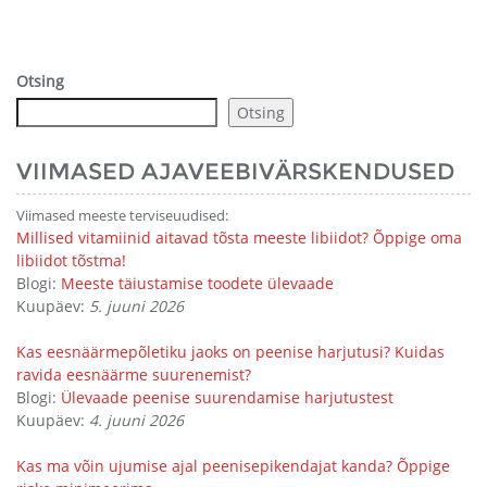
Otsing
Otsing
VIIMASED AJAVEEBIVÄRSKENDUSED
Viimased meeste terviseuudised:
Millised vitamiinid aitavad tõsta meeste libiidot? Õppige oma
libiidot tõstma!
Blogi:
Meeste täiustamise toodete ülevaade
Kuupäev:
5. juuni 2026
Kas eesnäärmepõletiku jaoks on peenise harjutusi? Kuidas
ravida eesnäärme suurenemist?
Blogi:
Ülevaade peenise suurendamise harjutustest
Kuupäev:
4. juuni 2026
Kas ma võin ujumise ajal peenisepikendajat kanda? Õppige