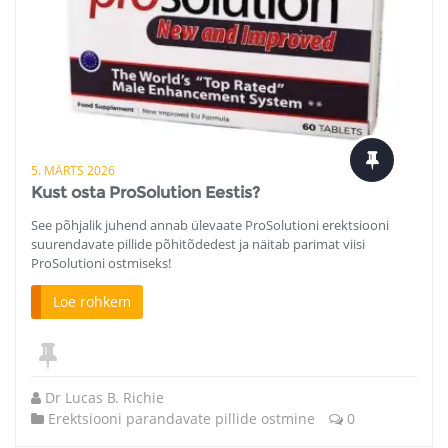
5. MÄRTS 2026
Kust osta ProSolution Eestis?
See põhjalik juhend annab ülevaate ProSolutioni erektsiooni
suurendavate pillide põhitõdedest ja näitab parimat viisi
ProSolutioni ostmiseks!
Loe rohkem
Dr Lucas B. Richie
Erektsiooni parandavate pillide ostmine
0