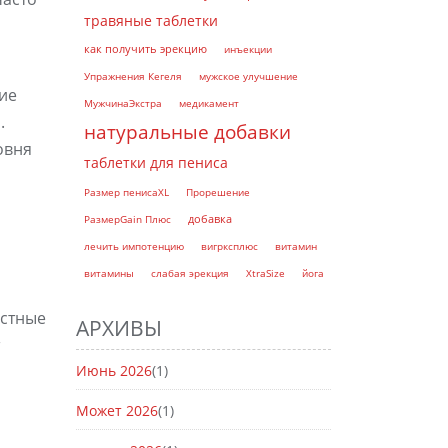
травяные таблетки
как получить эрекцию
инъекции
Упражнения Кегеля
мужское улучшение
ие
МужчинаЭкстра
медикамент
.
натуральные добавки
овня
таблетки для пениса
Размер пенисаXL
Прорешение
добавка
РазмерGain Плюс
лечить импотенцию
вигрксплюс
витамин
витамины
слабая эрекция
XtraSize
йога
естные
АРХИВЫ
Июнь 2026
(1)
Может 2026
(1)