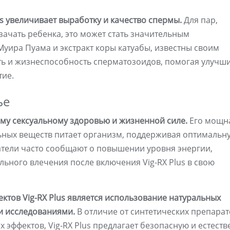
us увеличивает выработку и качество спермы.
Для пар,
ачать ребенка, это может стать значительным
Муира Пуама и экстракт коры катуабы, известны своим
ь и жизнеспособность сперматозоидов, помогая улучш
тие.
ье
щему сексуальному здоровью и жизненной силе.
Его мощн
льных веществ питает организм, поддерживая оптимальн
атели часто сообщают о повышении уровня энергии,
льного влечения после включения Vig-RX Plus в свою
ктов Vig-RX Plus является использование натуральных
и исследованиями.
В отличие от синтетических препарат
 эффектов, Vig-RX Plus предлагает безопасную и естест