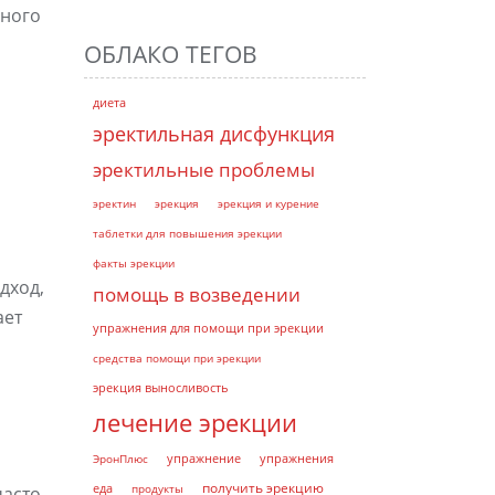
жного
ОБЛАКО ТЕГОВ
диета
эректильная дисфункция
эректильные проблемы
эректин
эрекция
эрекция и курение
таблетки для повышения эрекции
факты эрекции
дход,
помощь в возведении
ает
упражнения для помощи при эрекции
средства помощи при эрекции
эрекция выносливость
лечение эрекции
ЭронПлюс
упражнение
упражнения
получить эрекцию
еда
продукты
часто