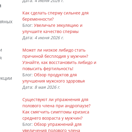
Дата:
4 июня 2026 г.
я
Как сделать сперму сильнее для
беременности?
вяных
Блог:
Увеличьте эякуляцию и
улучшите качество спермы
Дата:
4 июня 2026 г.
и
Может ли низкое либидо стать
причиной бесплодия у мужчин?
я
Узнайте, как восстановить либидо и
повысить фертильность!
Блог:
Обзор продуктов для
екции
улучшения мужского здоровья
Дата:
8 мая 2026 г.
Существуют ли упражнения для
полового члена при андропаузе?
Как смягчить симптомы кризиса
среднего возраста у мужчин?
Блог:
Обзор упражнений для
увеличения полового члена