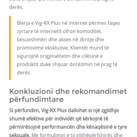
derës.
Blerja e Vig-RX Plus në internet përmes faqes
zyrtare të internetit ofron komoditet,
besueshmëri dhe akses në zbritje dhe
promovime ekskluzive. Klientët mund të
sigurojnë origjinalitetin dhe cilësinë e
produktit duke shijuar dorëzimin në prag të
derës.
Konkluzioni dhe rekomandimet
përfundimtare
Si përfundim, Vig-RX Plus dallohet si një zgjidhje
shumë efektive për individët që kërkojnë të
përmirësojnë performancën dhe kënaqësinë e tyre
seksuale.
Me formulimin e tij gjithëpërfshirës dhe