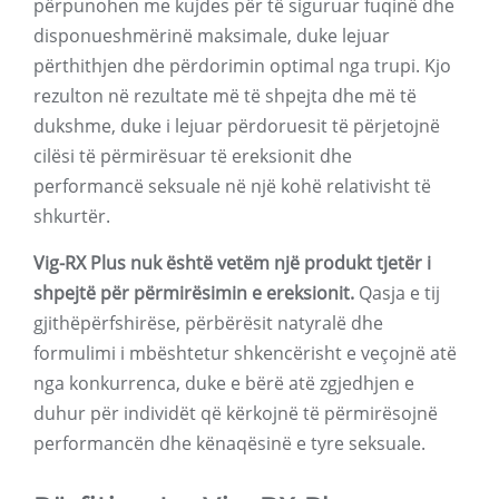
përpunohen me kujdes për të siguruar fuqinë dhe
disponueshmërinë maksimale, duke lejuar
përthithjen dhe përdorimin optimal nga trupi. Kjo
rezulton në rezultate më të shpejta dhe më të
dukshme, duke i lejuar përdoruesit të përjetojnë
cilësi të përmirësuar të ereksionit dhe
performancë seksuale në një kohë relativisht të
shkurtër.
Vig-RX Plus nuk është vetëm një produkt tjetër i
shpejtë për përmirësimin e ereksionit.
Qasja e tij
gjithëpërfshirëse, përbërësit natyralë dhe
formulimi i mbështetur shkencërisht e veçojnë atë
nga konkurrenca, duke e bërë atë zgjedhjen e
duhur për individët që kërkojnë të përmirësojnë
performancën dhe kënaqësinë e tyre seksuale.