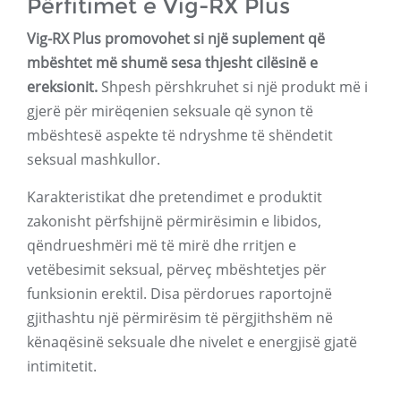
Përfitimet e Vig-RX Plus
Vig-RX Plus promovohet si një suplement që
mbështet më shumë sesa thjesht cilësinë e
ereksionit.
Shpesh përshkruhet si një produkt më i
gjerë për mirëqenien seksuale që synon të
mbështesë aspekte të ndryshme të shëndetit
seksual mashkullor.
Karakteristikat dhe pretendimet e produktit
zakonisht përfshijnë përmirësimin e libidos,
qëndrueshmëri më të mirë dhe rritjen e
vetëbesimit seksual, përveç mbështetjes për
funksionin erektil. Disa përdorues raportojnë
gjithashtu një përmirësim të përgjithshëm në
kënaqësinë seksuale dhe nivelet e energjisë gjatë
intimitetit.