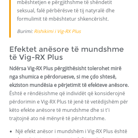
mbështetjen e përgjithshme të shëndetit
seksual, falë përbërësve të tij natyralë dhe
formulimit të mbështetur shkencërisht.
Burimi:
Rishikimi i Vig-RX Plus
Efektet anësore të mundshme
të Vig-RX Plus
Ndërsa Vig-RX Plus përgjithësisht tolerohet mirë
nga shumica e përdoruesve, si me çdo shtesë,
ekziston mundësia e përjetimit të efekteve anësore.
Është e rëndësishme që individët që konsiderojnë
përdorimin e Vig-RX Plus të jenë të vetëdijshëm për
këto efekte anësore të mundshme dhe si t'i
trajtojnë ato në mënyrë të përshtatshme.
Një efekt anësor i mundshëm i Vig-RX Plus është