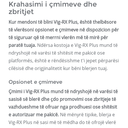
Krahasimi i çmimeve dhe
zbritjet
Kur mendoni të blini Vig-RX Plus, është thelbësore
të vlerësoni opsionet e çmimeve në dispozicion për
të siguruar që të merrni vlerën më të mirë për
paratë tuaja.
Ndërsa kostoja e Vig-RX Plus mund të
ndryshojë në varësi të shitësit me pakicë ose
platformës, është e rëndësishme t'i jepet përparësi
cilësisë dhe origjinalitetit kur bëni blerjen tuaj.
Opsionet e çmimeve
Çmimi i Vig-RX Plus mund të ndryshojë në varësi të
sasisë së blerë dhe çdo promovimi ose zbritjeje të
vazhdueshme të ofruar nga prodhuesi ose shitësit
e autorizuar me pakicë.
Në mënyrë tipike, blerja e
Vig-RX Plus në sasi më të mëdha do të ofrojë vlerë