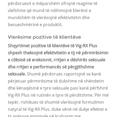
përdoruesit e mëparshëm ofrojnë reagime të
vlefshme që mund të ndihmojnë blerësit e
mundshëm të vlerësojnë efektivitetin dhe
besueshmërinë e produktit.
Vlerësime pozitive të klientëve
Shqyrtimet pozitive të klientëve të Vig-RX Plus
shpesh theksojnë efektivitetin e tij në përmirësimin
e cilësisë së ereksionit, rritjen e dëshirës seksuale
dhe rritjen e performancës së përgjithshme
seksuale.
Shumë përdorues raportojnë se kanë
përjetuar përmirësime të dukshme në shëndetin
dhe kënaqësinë e tyre seksuale pasi kanë përfshirë
Vig-RX Plus në rutinën e tyre të përditshme. Për më
tepër, rishikues të shumtë vlerësojnë formulimin
natyral të Vig-RX Plus, duke vënë në dukje efektet e
tij anësore minimale në krahasim me