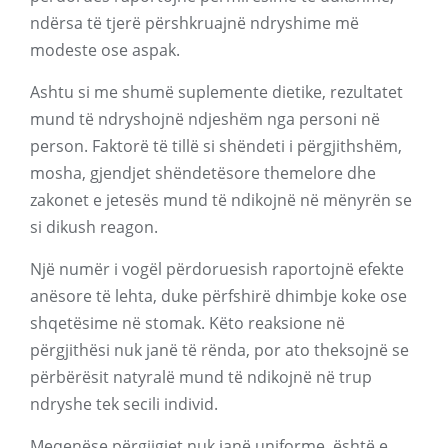
ndërsa të tjerë përshkruajnë ndryshime më
modeste ose aspak.
Ashtu si me shumë suplemente dietike, rezultatet
mund të ndryshojnë ndjeshëm nga personi në
person. Faktorë të tillë si shëndeti i përgjithshëm,
mosha, gjendjet shëndetësore themelore dhe
zakonet e jetesës mund të ndikojnë në mënyrën se
si dikush reagon.
Një numër i vogël përdoruesish raportojnë efekte
anësore të lehta, duke përfshirë dhimbje koke ose
shqetësime në stomak. Këto reaksione në
përgjithësi nuk janë të rënda, por ato theksojnë se
përbërësit natyralë mund të ndikojnë në trup
ndryshe tek secili individ.
Meqenëse përgjigjet nuk janë uniforme, është e