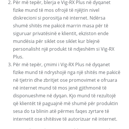
Për më tepër, blerja e Vig-RX Plus në dyqanet
fizike mund të mos ofrojë të njëjtin nivel
diskrecioni si porositja në internet. Ndërsa
shumë shitës me pakicë marrin masa për të
siguruar privatësinë e klientit, ekziston ende
mundësia për siklet ose siklet kur blejnë
personalisht një produkt të ndjeshëm si Vig-RX
Plus.
Për më tepër, çmimi i Vig-RX Plus në dyqanet
fizike mund të ndryshojë nga një shitës me pakicë
në tjetrin dhe zbritjet ose promovimet e ofruara
në internet mund të mos jenë gjithmonë të
disponueshme në dyqan. Kjo mund të rezultojë
që klientët të paguajnë më shumë për produktin
sesa do ta blinin atë përmes faqes zyrtare të
internetit ose shitësve të autorizuar në internet.