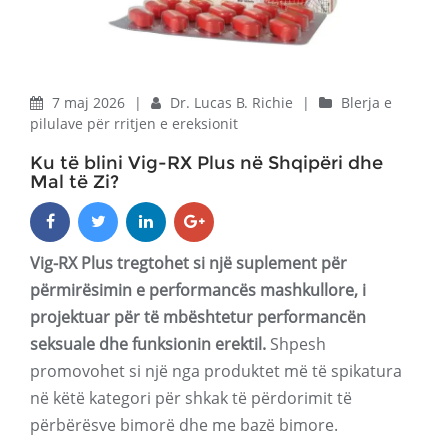
7 maj 2026
|
Dr. Lucas B. Richie
|
Blerja e
pilulave për rritjen e ereksionit
Ku të blini Vig-RX Plus në Shqipëri dhe
Mal të Zi?
Vig-RX Plus tregtohet si një suplement për
përmirësimin e performancës mashkullore, i
projektuar për të mbështetur performancën
seksuale dhe funksionin erektil.
Shpesh
promovohet si një nga produktet më të spikatura
në këtë kategori për shkak të përdorimit të
përbërësve bimorë dhe me bazë bimore.