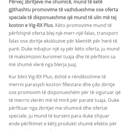
Përveç zbritjeve me shumicë, mund të ketë
gjithashtu promovime të vazhdueshme ose oferta
speciale të disponueshme që mund të ulin më tej
koston e Vig-RX Plus.
Këto promovime mund të
përfshijnë oferta blej-një-merr-një-falas, transport
falas ose zbritje ekskluzive për klientët për herë të
parë. Duke mbajtur një sy për këto oferta, ju mund
të maksimizoni kursimet tuaja dhe të përfitoni sa
më shumë vlerë nga blerja juaj.
Kur blini Vig-RX Plus, është e rëndësishme të
merrni parasysh koston fillestare dhe çdo zbritje
ose promovim të disponueshëm për të siguruar që
të merrni vlerën më të mirë për paratë tuaja. Duke
përfituar nga zbritjet me shumicë dhe ofertat
speciale, ju mund të kurseni para duke shijuar
ende përfitimet e këtij produkti shumë efektiv për