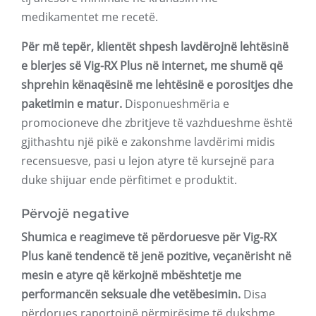
medikamentet me recetë.
Për më tepër, klientët shpesh lavdërojnë lehtësinë
e blerjes së Vig-RX Plus në internet, me shumë që
shprehin kënaqësinë me lehtësinë e porositjes dhe
paketimin e matur.
Disponueshmëria e
promocioneve dhe zbritjeve të vazhdueshme është
gjithashtu një pikë e zakonshme lavdërimi midis
recensuesve, pasi u lejon atyre të kursejnë para
duke shijuar ende përfitimet e produktit.
Përvojë negative
Shumica e reagimeve të përdoruesve për Vig-RX
Plus kanë tendencë të jenë pozitive, veçanërisht në
mesin e atyre që kërkojnë mbështetje me
performancën seksuale dhe vetëbesimin.
Disa
përdorues raportojnë përmirësime të dukshme,