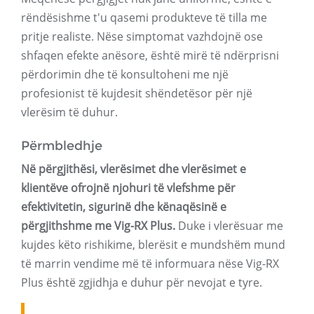
rëndësishme t'u qasemi produkteve të tilla me
pritje realiste. Nëse simptomat vazhdojnë ose
shfaqen efekte anësore, është mirë të ndërprisni
përdorimin dhe të konsultoheni me një
profesionist të kujdesit shëndetësor për një
vlerësim të duhur.
Përmbledhje
Në përgjithësi, vlerësimet dhe vlerësimet e
klientëve ofrojnë njohuri të vlefshme për
efektivitetin, sigurinë dhe kënaqësinë e
përgjithshme me Vig-RX Plus.
Duke i vlerësuar me
kujdes këto rishikime, blerësit e mundshëm mund
të marrin vendime më të informuara nëse Vig-RX
Plus është zgjidhja e duhur për nevojat e tyre.