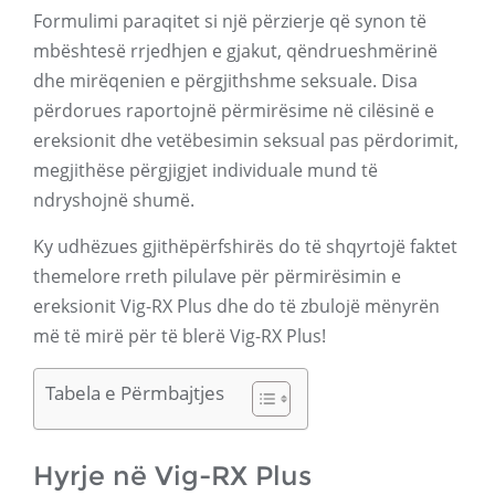
Formulimi paraqitet si një përzierje që synon të
mbështesë rrjedhjen e gjakut, qëndrueshmërinë
dhe mirëqenien e përgjithshme seksuale. Disa
përdorues raportojnë përmirësime në cilësinë e
ereksionit dhe vetëbesimin seksual pas përdorimit,
megjithëse përgjigjet individuale mund të
ndryshojnë shumë.
Ky udhëzues gjithëpërfshirës do të shqyrtojë faktet
themelore rreth pilulave për përmirësimin e
ereksionit Vig-RX Plus dhe do të zbulojë mënyrën
më të mirë për të blerë Vig-RX Plus!
Tabela e Përmbajtjes
Hyrje në Vig-RX Plus