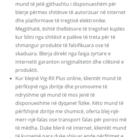
mund të jetë gjithashtu i disponueshëm për
blerje përmes shitësve të autorizuar në internet
dhe platformave të tregtisë elektronike.
Megjithatë, është thelbësore të tregohet kujdes
kur blini nga shitësit e palëve të treta për të
shmangur produkte të falsifikuara ose të
skaduara. Blerja direkt nga faqja zyrtare e
internetit garanton origjinalitetin dhe cilësinë e
produktit.
Kur blejnë Vig-RX Plus online, klientët mund të
përfitojnë nga zbritje dhe promovime të
ndryshme që mund të mos jenë të
disponueshme në dyqanet fizike. Këto mund të
përfshijnë zbritje me shumicë, oferta blej-një-
merr-një-falas ose transport falas për porosi më
të mëdha. Duke blerë në internet, klientët mund
të kursejnë para duke shijuar ende përfitimet e