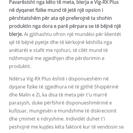
Pavarësisht nga këto të meta, blerja e Vig-RX Plus
në dyqanet fizike mund të jetë një opsion i
përshtatshëm për ata që preferojnë ta shohin
produktin nga dora e parë përpara se të bëjnë një
blerje.
Ai gjithashtu ofron një mundësi për klientët
që të bëjnë pyetje dhe të kërkojnë këshilla nga
anëtarët e stafit me njohuri, të cilët mund të
ndihmojnë me zgjedhjen dhe përdorimin e
produktit.
Ndërsa Vig-RX Plus është i disponueshëm në
dyqane fizike të zgjedhura në të gjithë Shqipërinë
dhe Malin e Zi, ka disa të meta për t'u marrë
parasysh, duke përfshirë disponueshmërinë e
kufizuar, mungesën e mundshme të diskrecionit
dhe çmimet e ndryshme. Individët duhet t'i
peshojnë me kujdes këta faktorë kur të vendosin se