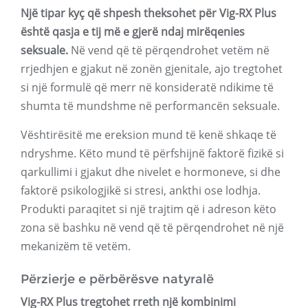
Një tipar kyç që shpesh theksohet për Vig-RX Plus
është qasja e tij më e gjerë ndaj mirëqenies
seksuale.
Në vend që të përqendrohet vetëm në
rrjedhjen e gjakut në zonën gjenitale, ajo tregtohet
si një formulë që merr në konsideratë ndikime të
shumta të mundshme në performancën seksuale.
Vështirësitë me ereksion mund të kenë shkaqe të
ndryshme. Këto mund të përfshijnë faktorë fizikë si
qarkullimi i gjakut dhe nivelet e hormoneve, si dhe
faktorë psikologjikë si stresi, ankthi ose lodhja.
Produkti paraqitet si një trajtim që i adreson këto
zona së bashku në vend që të përqendrohet në një
mekanizëm të vetëm.
Përzierje e përbërësve natyralë
Vig-RX Plus tregtohet rreth një kombinimi