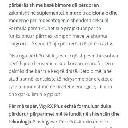
përbërësish me bazë bimore që përdoren
zakonisht në suplementet bimore tradicionale dhe
moderne për mbështetjen e shëndetit seksual.
Formula përshkruhet si e projektuar për të
funksionuar përmes komponimeve të shumta
natyrore në vend të një përbërësi të vetëm aktiv.
Disa nga përbërësit kryesorë që shpesh theksohen
përfshijnë xhensenin e kuq korean, manaferrën e
palmës dhe barin e keq të dhisë. Këto bimë janë
studiuar në kontekste të ndryshme për efektet e
tyre të mundshme në nivelet e energjisë, libidon
dhe qarkullimin e gjakut.
Për më tepër, Vig-RX Plus është formuluar duke
përdorur përparimet më të fundit në shkencën dhe
teknologjinë ushqyese.
Përbërësit nxirren dhe