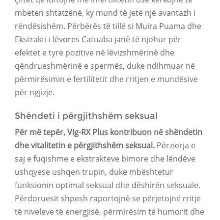
mbeten shtatzënë, ky mund të jetë një avantazh i
rëndësishëm. Përbërës të tillë si Muira Puama dhe
Ekstrakti i lëvores Catuaba janë të njohur për
efektet e tyre pozitive në lëvizshmërinë dhe
qëndrueshmërinë e spermës, duke ndihmuar në
përmirësimin e fertilitetit dhe rritjen e mundësive
për ngjizje.
Shëndeti i përgjithshëm seksual
Për më tepër, Vig-RX Plus kontribuon në shëndetin
dhe vitalitetin e përgjithshëm seksual.
Përzierja e
saj e fuqishme e ekstrakteve bimore dhe lëndëve
ushqyese ushqen trupin, duke mbështetur
funksionin optimal seksual dhe dëshirën seksuale.
Përdoruesit shpesh raportojnë se përjetojnë rritje
të niveleve të energjisë, përmirësim të humorit dhe