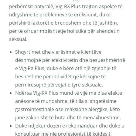
përbërësit natyralë, Vig-RX Plus trajton aspekte të
ndryshme të problemeve të ereksionit, duke
përfshirë faktorët e brendshëm dhe të jashtëm,
për të ofruar mbështetje holistike për shëndetin
seksual.
Shqyrtimet dhe vlerësimet e klientëve
dëshmojnë për efektivitetin dhe besueshmërinë
e Vig-RX Plus, duke e bërë atë një zgjedhje të
besueshme për individët që kërkojnë të
përmirësojnë përvojat e tyre seksuale.
Ndërsa Vig-RX Plus mund të vijë me disa efekte
anësore të mundshme, të tilla si shqetësime
gastrointestinale ose reaksione alergjike, këto
janë zakonisht të buta dhe të menaxhueshme.
Duke ndjekur dozën e rekomanduar dhe duke u
konsultuar me një profesionist të kujdesit