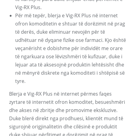
Vig-RX Plus.
Për më tepër, blerja e Vig-RX Plus në internet
ofron komoditetin e shtuar të dorëzimit në prag
të derës, duke eliminuar nevojën për të
udhëtuar në dyqane fizike ose farmaci. Kjo është
veçanërisht e dobishme për individët me orare
të ngarkuara ose lëvizshmëri të kufizuar, duke i
lejuar ata të aksesojnë produktin lehtësisht dhe
në mënyrë diskrete nga komoditeti i shtëpisë së
tyre.
Blerja e Vig-RX Plus në internet përmes faqes
zyrtare të internetit ofron komoditet, besueshmëri
dhe akses në zbritje dhe promovime ekskluzive.
Duke blerë direkt nga prodhuesi, klientët mund të
sigurojnë origjinalitetin dhe cilësinë e produktit
duke shijuar përfitimet e dorëzimit në prag të