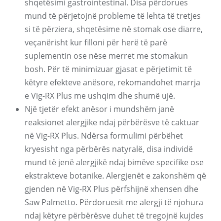
shqetësimi gastrointestinal. Disa përdorues
mund të përjetojnë probleme të lehta të tretjes
si të përziera, shqetësime në stomak ose diarre,
veçanërisht kur filloni për herë të parë
suplementin ose nëse merret me stomakun
bosh. Për të minimizuar gjasat e përjetimit të
këtyre efekteve anësore, rekomandohet marrja
e Vig-RX Plus me ushqim dhe shumë ujë.
Një tjetër efekt anësor i mundshëm janë
reaksionet alergjike ndaj përbërësve të caktuar
në Vig-RX Plus. Ndërsa formulimi përbëhet
kryesisht nga përbërës natyralë, disa individë
mund të jenë alergjikë ndaj bimëve specifike ose
ekstrakteve botanike. Alergjenët e zakonshëm që
gjenden në Vig-RX Plus përfshijnë xhensen dhe
Saw Palmetto. Përdoruesit me alergji të njohura
ndaj këtyre përbërësve duhet të tregojnë kujdes