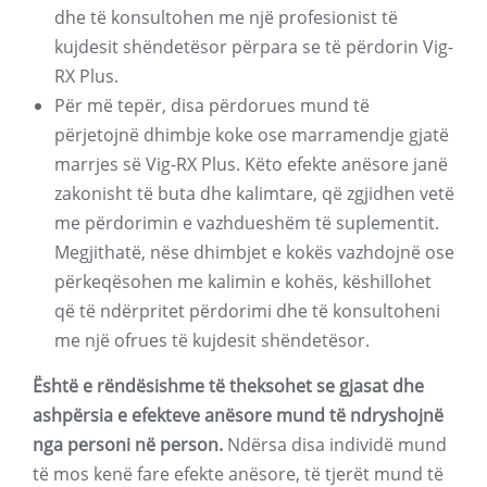
dhe të konsultohen me një profesionist të
kujdesit shëndetësor përpara se të përdorin Vig-
RX Plus.
Për më tepër, disa përdorues mund të
përjetojnë dhimbje koke ose marramendje gjatë
marrjes së Vig-RX Plus. Këto efekte anësore janë
zakonisht të buta dhe kalimtare, që zgjidhen vetë
me përdorimin e vazhdueshëm të suplementit.
Megjithatë, nëse dhimbjet e kokës vazhdojnë ose
përkeqësohen me kalimin e kohës, këshillohet
që të ndërpritet përdorimi dhe të konsultoheni
me një ofrues të kujdesit shëndetësor.
Është e rëndësishme të theksohet se gjasat dhe
ashpërsia e efekteve anësore mund të ndryshojnë
nga personi në person.
Ndërsa disa individë mund
të mos kenë fare efekte anësore, të tjerët mund të