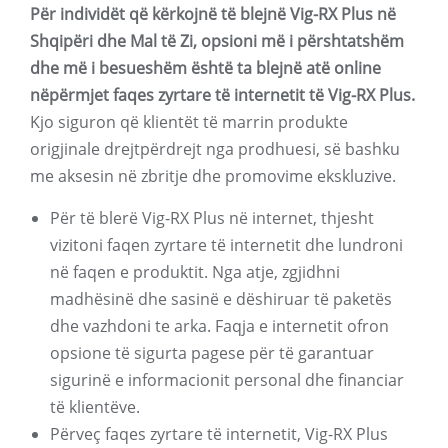
Për individët që kërkojnë të blejnë Vig-RX Plus në
Shqipëri dhe Mal të Zi, opsioni më i përshtatshëm
dhe më i besueshëm është ta blejnë atë online
nëpërmjet faqes zyrtare të internetit të Vig-RX Plus.
Kjo siguron që klientët të marrin produkte
origjinale drejtpërdrejt nga prodhuesi, së bashku
me aksesin në zbritje dhe promovime ekskluzive.
Për të blerë Vig-RX Plus në internet, thjesht
vizitoni faqen zyrtare të internetit dhe lundroni
në faqen e produktit. Nga atje, zgjidhni
madhësinë dhe sasinë e dëshiruar të paketës
dhe vazhdoni te arka. Faqja e internetit ofron
opsione të sigurta pagese për të garantuar
sigurinë e informacionit personal dhe financiar
të klientëve.
Përveç faqes zyrtare të internetit, Vig-RX Plus