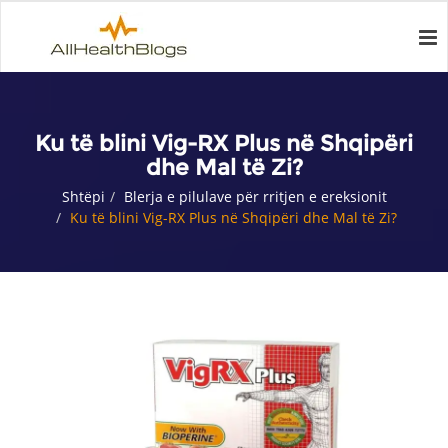
Ku të blini Vig-RX Plus në Shqipëri
dhe Mal të Zi?
Shtëpi
Blerja e pilulave për rritjen e ereksionit
Ku të blini Vig-RX Plus në Shqipëri dhe Mal të Zi?