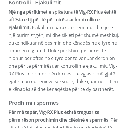
Kontrolli i Ejakulimit
Një nga përfitimet e spikatura të Vig-RX Plus është
aftësia e tij për të përmirësuar kontrollin e
ejakulimit.
Ejakulimi i parakohshëm mund të jetë
një burim zhgënjimi dhe sikleti për shumë meshkuj,
duke ndikuar në besimin dhe kënaqësinë e tyre në
dhomën e gjumit. Duke përfshirë përbërës të
njohur për aftësinë e tyre për të vonuar derdhjen
dhe për të përmirësuar kontrollin e ejakulimit, Vig-
RX Plus i ndihmon përdoruesit të zgjasin më gjatë
gjatë marrëdhënieve seksuale, duke çuar në rritjen
e kënaqësisë dhe kënaqësisë për të dy partnerët.
Prodhimi i spermës
Për më tepër, Vig-RX Plus është treguar se
përmirëson prodhimin dhe cilësinë e spermës.
Për
çiftet që luftojnë me infertilitetin ose kërkojnë të