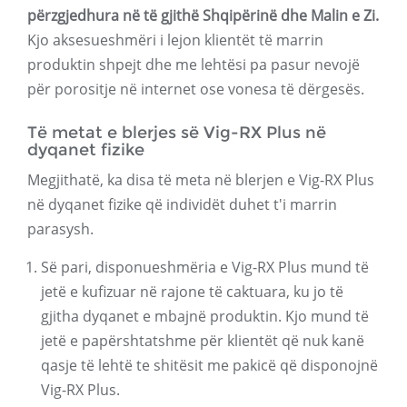
përzgjedhura në të gjithë Shqipërinë dhe Malin e Zi.
Kjo aksesueshmëri i lejon klientët të marrin
produktin shpejt dhe me lehtësi pa pasur nevojë
për porositje në internet ose vonesa të dërgesës.
Të metat e blerjes së Vig-RX Plus në
dyqanet fizike
Megjithatë, ka disa të meta në blerjen e Vig-RX Plus
në dyqanet fizike që individët duhet t'i marrin
parasysh.
Së pari, disponueshmëria e Vig-RX Plus mund të
jetë e kufizuar në rajone të caktuara, ku jo të
gjitha dyqanet e mbajnë produktin. Kjo mund të
jetë e papërshtatshme për klientët që nuk kanë
qasje të lehtë te shitësit me pakicë që disponojnë
Vig-RX Plus.