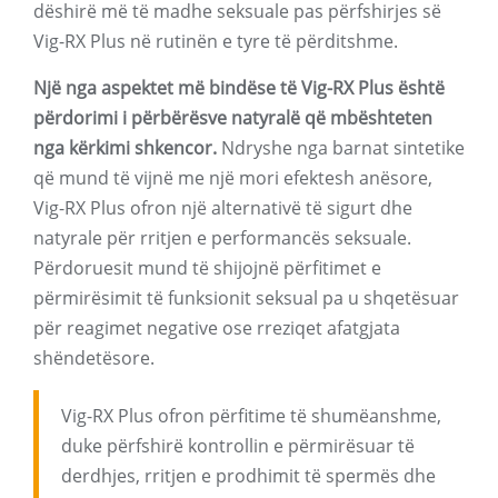
dëshirë më të madhe seksuale pas përfshirjes së
Vig-RX Plus në rutinën e tyre të përditshme.
Një nga aspektet më bindëse të Vig-RX Plus është
përdorimi i përbërësve natyralë që mbështeten
nga kërkimi shkencor.
Ndryshe nga barnat sintetike
që mund të vijnë me një mori efektesh anësore,
Vig-RX Plus ofron një alternativë të sigurt dhe
natyrale për rritjen e performancës seksuale.
Përdoruesit mund të shijojnë përfitimet e
përmirësimit të funksionit seksual pa u shqetësuar
për reagimet negative ose rreziqet afatgjata
shëndetësore.
Vig-RX Plus ofron përfitime të shumëanshme,
duke përfshirë kontrollin e përmirësuar të
derdhjes, rritjen e prodhimit të spermës dhe