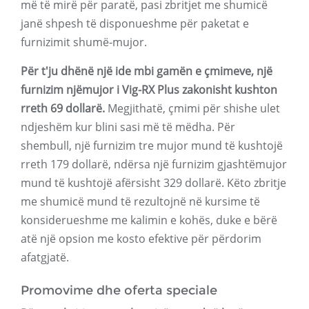
më të mirë për paratë, pasi zbritjet me shumicë
janë shpesh të disponueshme për paketat e
furnizimit shumë-mujor.
Për t'ju dhënë një ide mbi gamën e çmimeve, një
furnizim njëmujor i Vig-RX Plus zakonisht kushton
rreth 69 dollarë.
Megjithatë, çmimi për shishe ulet
ndjeshëm kur blini sasi më të mëdha. Për
shembull, një furnizim tre mujor mund të kushtojë
rreth 179 dollarë, ndërsa një furnizim gjashtëmujor
mund të kushtojë afërsisht 329 dollarë. Këto zbritje
me shumicë mund të rezultojnë në kursime të
konsiderueshme me kalimin e kohës, duke e bërë
atë një opsion me kosto efektive për përdorim
afatgjatë.
Promovime dhe oferta speciale