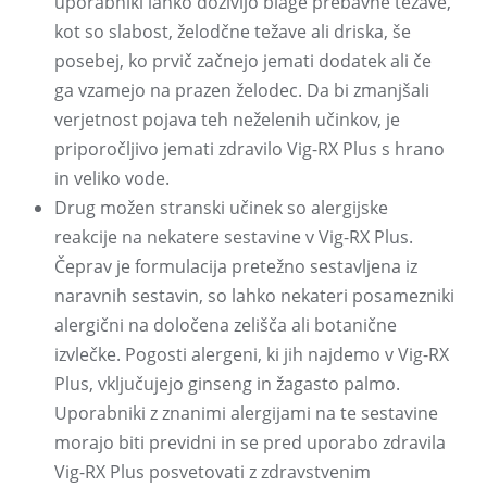
uporabniki lahko doživijo blage prebavne težave,
kot so slabost, želodčne težave ali driska, še
posebej, ko prvič začnejo jemati dodatek ali če
ga vzamejo na prazen želodec. Da bi zmanjšali
verjetnost pojava teh neželenih učinkov, je
priporočljivo jemati zdravilo Vig-RX Plus s hrano
in veliko vode.
Drug možen stranski učinek so alergijske
reakcije na nekatere sestavine v Vig-RX Plus.
Čeprav je formulacija pretežno sestavljena iz
naravnih sestavin, so lahko nekateri posamezniki
alergični na določena zelišča ali botanične
izvlečke. Pogosti alergeni, ki jih najdemo v Vig-RX
Plus, vključujejo ginseng in žagasto palmo.
Uporabniki z znanimi alergijami na te sestavine
morajo biti previdni in se pred uporabo zdravila
Vig-RX Plus posvetovati z zdravstvenim