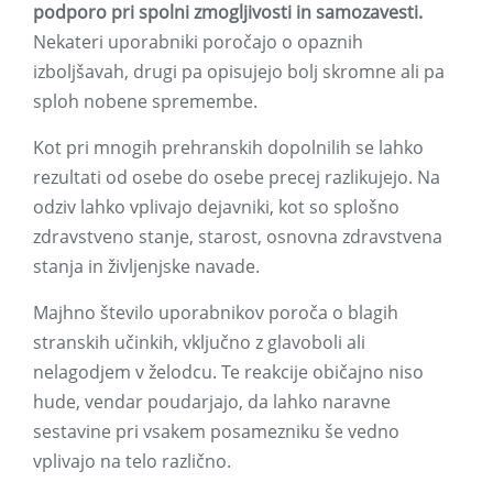
podporo pri spolni zmogljivosti in samozavesti.
Nekateri uporabniki poročajo o opaznih
izboljšavah, drugi pa opisujejo bolj skromne ali pa
sploh nobene spremembe.
Kot pri mnogih prehranskih dopolnilih se lahko
rezultati od osebe do osebe precej razlikujejo. Na
odziv lahko vplivajo dejavniki, kot so splošno
zdravstveno stanje, starost, osnovna zdravstvena
stanja in življenjske navade.
Majhno število uporabnikov poroča o blagih
stranskih učinkih, vključno z glavoboli ali
nelagodjem v želodcu. Te reakcije običajno niso
hude, vendar poudarjajo, da lahko naravne
sestavine pri vsakem posamezniku še vedno
vplivajo na telo različno.