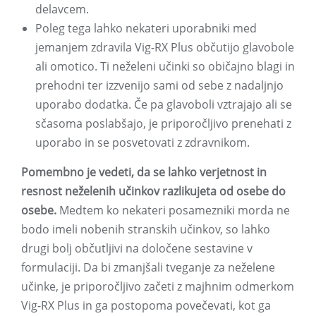
delavcem.
Poleg tega lahko nekateri uporabniki med
jemanjem zdravila Vig-RX Plus občutijo glavobole
ali omotico. Ti neželeni učinki so običajno blagi in
prehodni ter izzvenijo sami od sebe z nadaljnjo
uporabo dodatka. Če pa glavoboli vztrajajo ali se
sčasoma poslabšajo, je priporočljivo prenehati z
uporabo in se posvetovati z zdravnikom.
Pomembno je vedeti, da se lahko verjetnost in
resnost neželenih učinkov razlikujeta od osebe do
osebe.
Medtem ko nekateri posamezniki morda ne
bodo imeli nobenih stranskih učinkov, so lahko
drugi bolj občutljivi na določene sestavine v
formulaciji. Da bi zmanjšali tveganje za neželene
učinke, je priporočljivo začeti z majhnim odmerkom
Vig-RX Plus in ga postopoma povečevati, kot ga