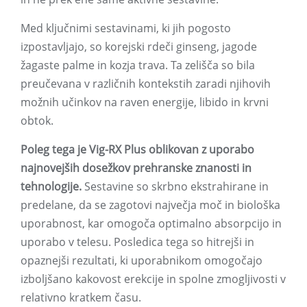
Med ključnimi sestavinami, ki jih pogosto
izpostavljajo, so korejski rdeči ginseng, jagode
žagaste palme in kozja trava. Ta zelišča so bila
preučevana v različnih kontekstih zaradi njihovih
možnih učinkov na raven energije, libido in krvni
obtok.
Poleg tega je Vig-RX Plus oblikovan z uporabo
najnovejših dosežkov prehranske znanosti in
tehnologije.
Sestavine so skrbno ekstrahirane in
predelane, da se zagotovi največja moč in biološka
uporabnost, kar omogoča optimalno absorpcijo in
uporabo v telesu. Posledica tega so hitrejši in
opaznejši rezultati, ki uporabnikom omogočajo
izboljšano kakovost erekcije in spolne zmogljivosti v
relativno kratkem času.