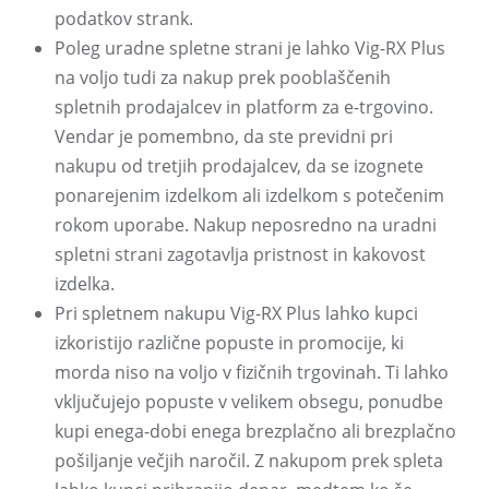
podatkov strank.
Poleg uradne spletne strani je lahko Vig-RX Plus
na voljo tudi za nakup prek pooblaščenih
spletnih prodajalcev in platform za e-trgovino.
Vendar je pomembno, da ste previdni pri
nakupu od tretjih prodajalcev, da se izognete
ponarejenim izdelkom ali izdelkom s potečenim
rokom uporabe. Nakup neposredno na uradni
spletni strani zagotavlja pristnost in kakovost
izdelka.
Pri spletnem nakupu Vig-RX Plus lahko kupci
izkoristijo različne popuste in promocije, ki
morda niso na voljo v fizičnih trgovinah. Ti lahko
vključujejo popuste v velikem obsegu, ponudbe
kupi enega-dobi enega brezplačno ali brezplačno
pošiljanje večjih naročil. Z nakupom prek spleta