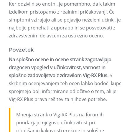
Ker odzivi niso enotni, je pomembno, da k takim
izdelkom pristopamo z realnimi pričakovanji. Če
simptomi vztrajajo ali se pojavijo neželeni učinki, je
najbolje prenehati z uporabo in se posvetovati z
zdravstvenim delavcem za ustrezno oceno.
Povzetek
Na splošno ocene in ocene strank zagotavljajo
dragocen vpogled v učinkovitost, varnost in
splošno zadovoljstvo z zdravilom Vig-RX Plus.
S
skrbnim ocenjevanjem teh ocen lahko bodoči kupci
sprejmejo bolj informirane odločitve o tem, ali je
Vig-RX Plus prava rešitev za njihove potrebe.
Mnenja strank o Vig-RX Plus na forumih
poudarjajo njegovo učinkovitost pri
izboljšanju kakovosti erekcije in splošne