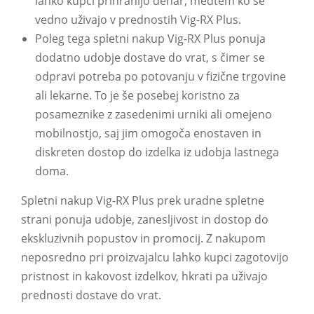
lahko kupci prihranijo denar, medtem ko še
vedno uživajo v prednostih Vig-RX Plus.
Poleg tega spletni nakup Vig-RX Plus ponuja
dodatno udobje dostave do vrat, s čimer se
odpravi potreba po potovanju v fizične trgovine
ali lekarne. To je še posebej koristno za
posameznike z zasedenimi urniki ali omejeno
mobilnostjo, saj jim omogoča enostaven in
diskreten dostop do izdelka iz udobja lastnega
doma.
Spletni nakup Vig-RX Plus prek uradne spletne
strani ponuja udobje, zanesljivost in dostop do
ekskluzivnih popustov in promocij. Z nakupom
neposredno pri proizvajalcu lahko kupci zagotovijo
pristnost in kakovost izdelkov, hkrati pa uživajo
prednosti dostave do vrat.