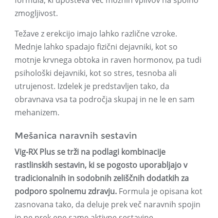
formula, ki upošteva več možnih vplivov na spolno
zmogljivost.
Težave z erekcijo imajo lahko različne vzroke.
Mednje lahko spadajo fizični dejavniki, kot so
motnje krvnega obtoka in raven hormonov, pa tudi
psihološki dejavniki, kot so stres, tesnoba ali
utrujenost. Izdelek je predstavljen tako, da
obravnava vsa ta področja skupaj in ne le en sam
mehanizem.
Mešanica naravnih sestavin
Vig-RX Plus se trži na podlagi kombinacije
rastlinskih sestavin, ki se pogosto uporabljajo v
tradicionalnih in sodobnih zeliščnih dodatkih za
podporo spolnemu zdravju.
Formula je opisana kot
zasnovana tako, da deluje prek več naravnih spojin
in ne prek ene same aktivne sestavine.