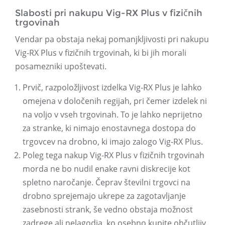
Slabosti pri nakupu Vig-RX Plus v fizičnih
trgovinah
Vendar pa obstaja nekaj pomanjkljivosti pri nakupu
Vig-RX Plus v fizičnih trgovinah, ki bi jih morali
posamezniki upoštevati.
Prvič, razpoložljivost izdelka Vig-RX Plus je lahko
omejena v določenih regijah, pri čemer izdelek ni
na voljo v vseh trgovinah. To je lahko neprijetno
za stranke, ki nimajo enostavnega dostopa do
trgovcev na drobno, ki imajo zalogo Vig-RX Plus.
Poleg tega nakup Vig-RX Plus v fizičnih trgovinah
morda ne bo nudil enake ravni diskrecije kot
spletno naročanje. Čeprav številni trgovci na
drobno sprejemajo ukrepe za zagotavljanje
zasebnosti strank, še vedno obstaja možnost
zadrege ali nelagodja, ko osebno kupite občutljiv