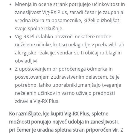
Mnenja in ocene strank potrjujejo učinkovitost in
zanesljivost Vig-RX Plus, zaradi česar je zaupanja
vredna izbira za posameznike, ki želijo izboljšati
svoje spolne izkušnje.
Vig-RX Plus lahko povzroči nekatere možne
neželene učinke, kot so nelagodje v prebavilih ali
alergijske reakcije, vendar so ti običajno blagi in
obvladljivi.
Z upoštevanjem priporočenega odmerka in
posvetovanjem z zdravstvenim delavcem, če je
potrebno, lahko uporabniki zmanjšajo tveganje
neželenih učinkov in varno uživajo prednosti
zdravila Vig-RX Plus.
Ko razmišljate, kje kupiti Vig-RX Plus, spletne
možnosti ponujajo največ udobja in zanesljivosti,
pri čemer je uradna spletna stran priporočen vir.
Z