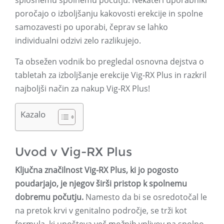
splošnemu spolnemu počutju. Nekateri uporabniki
poročajo o izboljšanju kakovosti erekcije in spolne
samozavesti po uporabi, čeprav se lahko
individualni odzivi zelo razlikujejo.
Ta obsežen vodnik bo pregledal osnovna dejstva o
tabletah za izboljšanje erekcije Vig-RX Plus in razkril
najboljši način za nakup Vig-RX Plus!
Kazalo
Uvod v Vig-RX Plus
Ključna značilnost Vig-RX Plus, ki jo pogosto
poudarjajo, je njegov širši pristop k spolnemu
dobremu počutju.
Namesto da bi se osredotočal le
na pretok krvi v genitalno področje, se trži kot