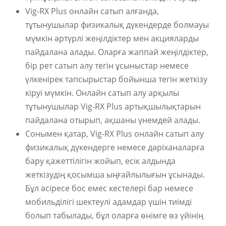
Vig-RX Plus онлайн сатып алғанда,
тұтынушылар физикалық дүкендерде болмауы
мүмкін әртүрлі жеңілдіктер мен акцияларды
пайдалана алады. Оларға жаппай жеңілдіктер,
бір рет сатып алу тегін ұсыныстар немесе
үлкенірек тапсырыстар бойынша тегін жеткізу
кіруі мүмкін. Онлайн сатып алу арқылы
тұтынушылар Vig-RX Plus артықшылықтарын
пайдалана отырып, ақшаны үнемдей алады.
Сонымен қатар, Vig-RX Plus онлайн сатып алу
физикалық дүкендерге немесе дәріханаларға
бару қажеттілігін жойып, есік алдында
жеткізудің қосымша ыңғайлылығын ұсынады.
Бұл әсіресе бос емес кестелері бар немесе
мобильділігі шектеулі адамдар үшін тиімді
болып табылады, бұл оларға өнімге өз үйінің