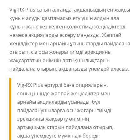
Vig-RX Plus сатып алғанда, ақшаңыздың ең жақсы
құнын алуды қамтамасыз ету үшін алдын ала
құнын және кез келген қолжетімді жеңілдіктерді
немесе акцияларды ескеру маңызды. Жаппай
жеңілдіктер мен арнайы ұсыныстарды пайдалана
отырып, сіз осы жоғары тиімді эрекцияны
жақсартатын өнімнің артықшылықтарын
пайдалана отырып, ақшаңызды үнемдей аласыз.
Vig-RX Plus әртүрлі баға опцияларын,
соның ішінде жаппай жеңілдіктер мен
арнайы акцияларды ұсынады, бұл
пайдаланушыларға осы жоғары тиімді
эрекцияны жақсарту өнімінің
артықшылықтарын пайдалана отырып,
ақша үнемдеуге мүмкіндік береді.