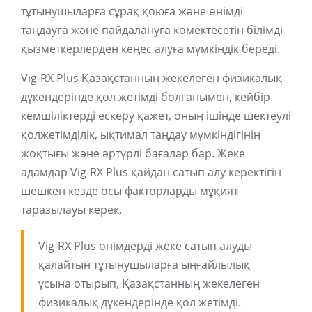
тұтынушыларға сұрақ қоюға және өнімді
таңдауға және пайдалануға көмектесетін білімді
қызметкерлерден кеңес алуға мүмкіндік береді.
Vig-RX Plus Қазақстанның жекелеген физикалық
дүкендерінде қол жетімді болғанымен, кейбір
кемшіліктерді ескеру қажет, оның ішінде шектеулі
қолжетімділік, ықтимал таңдау мүмкіндігінің
жоқтығы және әртүрлі бағалар бар. Жеке
адамдар Vig-RX Plus қайдан сатып алу керектігін
шешкен кезде осы факторларды мұқият
таразылауы керек.
Vig-RX Plus өнімдерді жеке сатып алуды
қалайтын тұтынушыларға ыңғайлылық
ұсына отырып, Қазақстанның жекелеген
физикалық дүкендерінде қол жетімді.