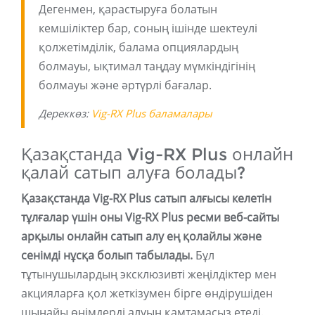
Дегенмен, қарастыруға болатын
кемшіліктер бар, соның ішінде шектеулі
қолжетімділік, балама опциялардың
болмауы, ықтимал таңдау мүмкіндігінің
болмауы және әртүрлі бағалар.
Дереккөз:
Vig-RX Plus баламалары
Қазақстанда Vig-RX Plus онлайн
қалай сатып алуға болады?
Қазақстанда Vig-RX Plus сатып алғысы келетін
тұлғалар үшін оны Vig-RX Plus ресми веб-сайты
арқылы онлайн сатып алу ең қолайлы және
сенімді нұсқа болып табылады.
Бұл
тұтынушылардың эксклюзивті жеңілдіктер мен
акцияларға қол жеткізумен бірге өндірушіден
шынайы өнімдерді алуын қамтамасыз етеді.