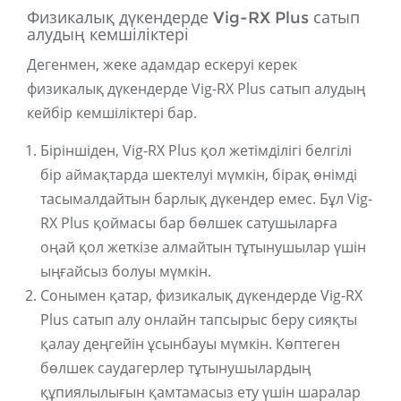
Физикалық дүкендерде Vig-RX Plus сатып
алудың кемшіліктері
Дегенмен, жеке адамдар ескеруі керек
физикалық дүкендерде Vig-RX Plus сатып алудың
кейбір кемшіліктері бар.
Біріншіден, Vig-RX Plus қол жетімділігі белгілі
бір аймақтарда шектелуі мүмкін, бірақ өнімді
тасымалдайтын барлық дүкендер емес. Бұл Vig-
RX Plus қоймасы бар бөлшек сатушыларға
оңай қол жеткізе алмайтын тұтынушылар үшін
ыңғайсыз болуы мүмкін.
Сонымен қатар, физикалық дүкендерде Vig-RX
Plus сатып алу онлайн тапсырыс беру сияқты
қалау деңгейін ұсынбауы мүмкін. Көптеген
бөлшек саудагерлер тұтынушылардың
құпиялылығын қамтамасыз ету үшін шаралар