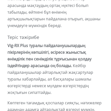
арасында мақтаудың ортақ нүктесі болып
табылады, өйткені бұл өнімнің
артықшылықтарын пайдалана отырып, ақшаны
үнемдеуге мүмкіндік береді.
Теріс тәжірибе
Vig-RX Plus туралы пайдаланушылардың
пікірлерінің көпшілігі, әсіресе жыныстық
өнімділік пен сенімділік тұрғысынан қолдау
іздейтіндер арасында оң болады.
Кейбір
пайдаланушылар айтарлықтай жақсартулар
туралы хабарлайды, ал басқалары шамалы
өзгерістерді немесе мүлдем өзгерістердің
жоқтығын сипаттайды.
Көптеген тағамдық қоспалар сияқты, нәтижелер
адамнан адамға айтарлықтай өзгеруі мүмкін.