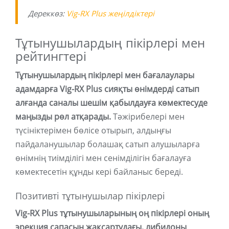
Дереккөз:
Vig-RX Plus жеңілдіктері
Тұтынушылардың пікірлері мен
рейтингтері
Тұтынушылардың пікірлері мен бағалаулары
адамдарға Vig-RX Plus сияқты өнімдерді сатып
алғанда саналы шешім қабылдауға көмектесуде
маңызды рөл атқарады.
Тәжірибелері мен
түсініктерімен бөлісе отырып, алдыңғы
пайдаланушылар болашақ сатып алушыларға
өнімнің тиімділігі мен сенімділігін бағалауға
көмектесетін құнды кері байланыс береді.
Позитивті тұтынушылар пікірлері
Vig-RX Plus тұтынушыларының оң пікірлері оның
эрекция сапасын жақсартудағы, либидоны