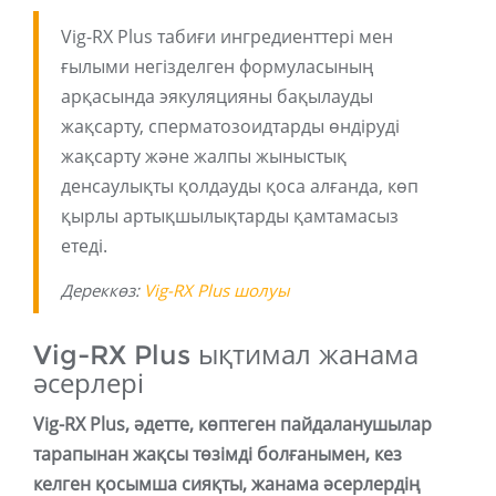
Vig-RX Plus табиғи ингредиенттері мен
ғылыми негізделген формуласының
арқасында эякуляцияны бақылауды
жақсарту, сперматозоидтарды өндіруді
жақсарту және жалпы жыныстық
денсаулықты қолдауды қоса алғанда, көп
қырлы артықшылықтарды қамтамасыз
етеді.
Дереккөз:
Vig-RX Plus шолуы
Vig-RX Plus ықтимал жанама
әсерлері
Vig-RX Plus, әдетте, көптеген пайдаланушылар
тарапынан жақсы төзімді болғанымен, кез
келген қосымша сияқты, жанама әсерлердің