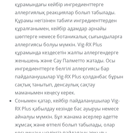
құрамындағы кейбір ингредиенттерге
аллергиялық реакциялар болып табылады.
Құрамы негізінен табиғи ингредиенттерден
құралғанымен, кейбір адамдар арнайы
шөптерге немесе ботаникалық сығындыларға
аллергиясы болуы мүмкін. Vig-RX Plus
құрамында кездесетін жалпы аллергендерге
женьшень және Сау Палметто жатады. Осы
ингредиенттерге белгілі аллергиясы бар
пайдаланушылар Vig-RX Plus қолданбас бұрын
сақтық танытып, денсаулық сақтау
маманымен кеңесу керек.
Сонымен қатар, кейбір пайдаланушылар Vig-
RX Plus қабылдау кезінде бас ауыруы немесе
айналуы мүмкін. Бұл жанама әсерлер әдетте
жұмсақ және өтпелі болып табылады, олар
қосымшаны үздіксіз пайдалану арқылы