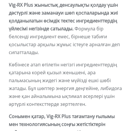
Vig-RX Plus жыныстық денсаулықты қолдау үшін
дәстүрлі және заманауи шөп қоспаларында жиі
қолданылатын өсімдік тектес ингредиенттердің
үйлесімі негізінде сатылады.
Формула бір
белсенді ингредиент емес, бірнеше табиғи
қосылыстар арқылы жұмыс істеуге арналған деп
сипатталады.
Көбінесе атап өтілетін негізгі ингредиенттердің
қатарына корей қызыл женьшені, ара
пальмасының жидегі және мүйізді ешкі шөбі
жатады. Бұл шөптер энергия деңгейіне, либидоға
және қан айналымына ықтимал әсерлері үшін
әртүрлі контексттерде зерттелген.
Сонымен қатар, Vig-RX Plus тағамтану ғылымы
мен технологиясының соңғы жетістіктерін