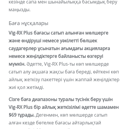
кезінде сапа мен шынайылыққа басымдық беру
маңызды.
Баға нұсқалары
Vig-RX Plus бағасы сатып алынған мөлшерге
және өндіруші немесе уәкілетті бөлшек
саудагерлер ұсынатын ағымдағы акцияларға
немесе жеңілдіктерге байланысты өзгеруі
мүмкін.
Әдетте, Vig-RX Plus-ты көп мөлшерде
сатып алу ақшаға жақсы баға береді, өйткені көп
айлық жеткізу пакеттері үшін жаппай жеңілдіктер
жиі қол жетімді.
Сізге баға диапазоны туралы түсінік беру үшін
Vig-RX Plus бір айлық жеткізілімі әдетте шамамен
$69 тұрады.
Дегенмен, көп мөлшерде сатып
алған кезде бөтелке бағасы айтарлықтай