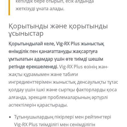
кепілдік бере отырып, есік алдында
жеткізуді ұната алады.
Қорытынды және қорытынды
ұсыныстар
Қорытындылай келе, Vig-RX Plus жыныстық
өнімділік пен қанағаттануды жақсартуға
ұмтылатын адамдар үшін өте тиімді шешім
ретінде ерекшеленеді.
Vig-RX Plus өзінің жан-
жақты құрамымен және табиғи
ингредиенттерімен жыныстық денсаулықты тұтас
қолдау үшін ішкі және сыртқы факторларды қоса
алғанда, эрекция проблемаларының әртүрлі
аспектілерін қарастырады.
Тұтынушылардың пікірлері мен рейтингтері
Vig-RX Plus тиімділігі мен сенімділігін