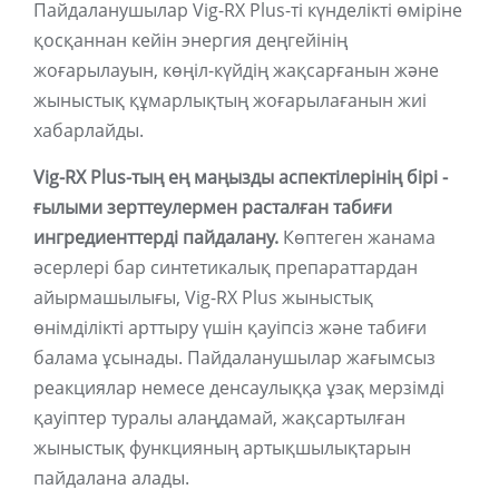
Пайдаланушылар Vig-RX Plus-ті күнделікті өміріне
қосқаннан кейін энергия деңгейінің
жоғарылауын, көңіл-күйдің жақсарғанын және
жыныстық құмарлықтың жоғарылағанын жиі
хабарлайды.
Vig-RX Plus-тың ең маңызды аспектілерінің бірі -
ғылыми зерттеулермен расталған табиғи
ингредиенттерді пайдалану.
Көптеген жанама
әсерлері бар синтетикалық препараттардан
айырмашылығы, Vig-RX Plus жыныстық
өнімділікті арттыру үшін қауіпсіз және табиғи
балама ұсынады. Пайдаланушылар жағымсыз
реакциялар немесе денсаулыққа ұзақ мерзімді
қауіптер туралы алаңдамай, жақсартылған
жыныстық функцияның артықшылықтарын
пайдалана алады.