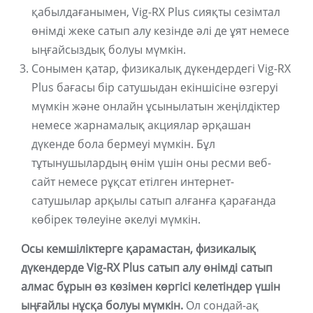
қабылдағанымен, Vig-RX Plus сияқты сезімтал
өнімді жеке сатып алу кезінде әлі де ұят немесе
ыңғайсыздық болуы мүмкін.
Сонымен қатар, физикалық дүкендердегі Vig-RX
Plus бағасы бір сатушыдан екіншісіне өзгеруі
мүмкін және онлайн ұсынылатын жеңілдіктер
немесе жарнамалық акциялар әрқашан
дүкенде бола бермеуі мүмкін. Бұл
тұтынушылардың өнім үшін оны ресми веб-
сайт немесе рұқсат етілген интернет-
сатушылар арқылы сатып алғанға қарағанда
көбірек төлеуіне әкелуі мүмкін.
Осы кемшіліктерге қарамастан, физикалық
дүкендерде Vig-RX Plus сатып алу өнімді сатып
алмас бұрын өз көзімен көргісі келетіндер үшін
ыңғайлы нұсқа болуы мүмкін.
Ол сондай-ақ