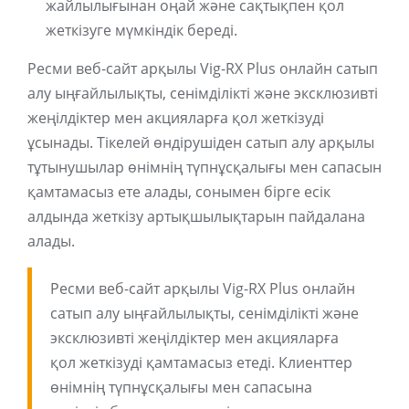
жайлылығынан оңай және сақтықпен қол
жеткізуге мүмкіндік береді.
Ресми веб-сайт арқылы Vig-RX Plus онлайн сатып
алу ыңғайлылықты, сенімділікті және эксклюзивті
жеңілдіктер мен акцияларға қол жеткізуді
ұсынады. Тікелей өндірушіден сатып алу арқылы
тұтынушылар өнімнің түпнұсқалығы мен сапасын
қамтамасыз ете алады, сонымен бірге есік
алдында жеткізу артықшылықтарын пайдалана
алады.
Ресми веб-сайт арқылы Vig-RX Plus онлайн
сатып алу ыңғайлылықты, сенімділікті және
эксклюзивті жеңілдіктер мен акцияларға
қол жеткізуді қамтамасыз етеді. Клиенттер
өнімнің түпнұсқалығы мен сапасына