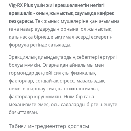
Vig-RX Plus үшін жиі ерекшеленетін негізгі
ерекшелік - оның жыныстық саулыққа кеңірек
көзқарасы.
Тек жыныс мүшелеріне қан ағымына
ғана назар аударудың орнына, ол жыныстық
қатынасқа бірнеше ықтимал әсерді ескеретін
формула ретінде сатылады.
Эрекциялық қиындықтардың себептері әртүрлі
болуы мүмкін. Оларға қан айналымы мен
гормондар деңгейі сияқты физикалық
факторлар, сондай-ақ стресс, мазасыздық
немесе шаршау сияқты психологиялық
факторлар кіруі мүмкін. Өнім бір ғана
механизмге емес, осы салаларды бірге шешуге
бағытталған.
Табиғи ингредиенттер қоспасы