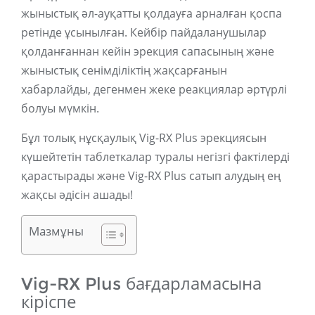
жыныстық әл-ауқатты қолдауға арналған қоспа
ретінде ұсынылған. Кейбір пайдаланушылар
қолданғаннан кейін эрекция сапасының және
жыныстық сенімділіктің жақсарғанын
хабарлайды, дегенмен жеке реакциялар әртүрлі
болуы мүмкін.
Бұл толық нұсқаулық Vig-RX Plus эрекциясын
күшейтетін таблеткалар туралы негізгі фактілерді
қарастырады және Vig-RX Plus сатып алудың ең
жақсы әдісін ашады!
Мазмұны
Vig-RX Plus бағдарламасына
кіріспе