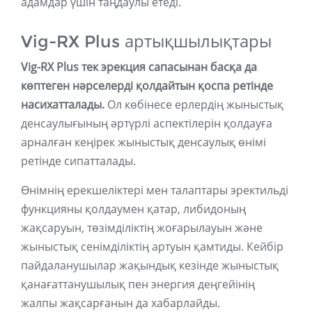
адамдар үшін таңдаулы етеді.
Vig-RX Plus артықшылықтары
Vig-RX Plus тек эрекция сапасынан басқа да
көптеген нәрселерді қолдайтын қоспа ретінде
насихатталады.
Ол көбінесе ерлердің жыныстық
денсаулығының әртүрлі аспектілерін қолдауға
арналған кеңірек жыныстық денсаулық өнімі
ретінде сипатталады.
Өнімнің ерекшеліктері мен талаптары эректильді
функцияны қолдаумен қатар, либидоның
жақсаруын, төзімділіктің жоғарылауын және
жыныстық сенімділіктің артуын қамтиды. Кейбір
пайдаланушылар жақындық кезінде жыныстық
қанағаттанушылық пен энергия деңгейінің
жалпы жақсарғанын да хабарлайды.