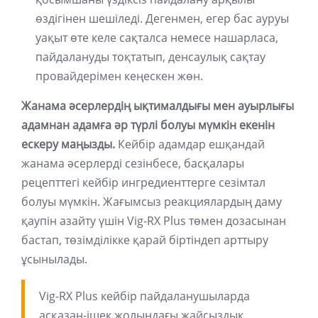
өздігінен шешіледі. Дегенмен, егер бас ауруы
уақыт өте келе сақталса немесе нашарласа,
пайдалануды тоқтатып, денсаулық сақтау
провайдерімен кеңескен жөн.
Жанама әсерлердің ықтималдығы мен ауырлығы
адамнан адамға әр түрлі болуы мүмкін екенін
ескеру маңызды.
Кейбір адамдар ешқандай
жанама әсерлерді сезінбесе, басқалары
рецепттегі кейбір ингредиенттерге сезімтал
болуы мүмкін. Жағымсыз реакциялардың даму
қаупін азайту үшін Vig-RX Plus төмен дозасынан
бастап, төзімділікке қарай біртіндеп арттыру
ұсынылады.
Vig-RX Plus кейбір пайдаланушыларда
асқазан-ішек жолындағы жайсыздық,