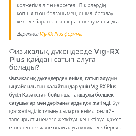
қолжетімділігін көрсетеді. Пікірлердің
көпшілігі оң болғанымен, өнімді бағалау
кезінде барлық пікірлерді ескеру маңызды.
Дереккөз:
Vig-RX Plus форумы
Физикалық дүкендерде Vig-RX
Plus қайдан сатып алуға
болады?
Физикалық дүкендерден өнімді сатып алудың
ыңғайлылығын қалайтындар үшін Vig-RX Plus
бүкіл Қазақстан бойынша таңдаулы бөлшек
сатушылар мен дәріханаларда қол жетімді.
Бұл
қолжетімділік тұтынушыларға өнімді онлайн
тапсырысты немесе жеткізуді кешіктіруді қажет
етпестен тез және оңай алуға мүмкіндік береді.