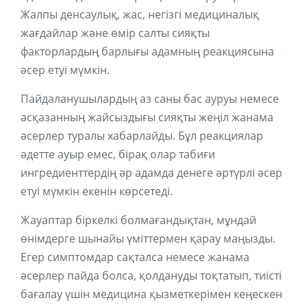
Жалпы денсаулық, жас, негізгі медициналық
жағдайлар және өмір салты сияқты
факторлардың барлығы адамның реакциясына
әсер етуі мүмкін.
Пайдаланушылардың аз саны бас ауруы немесе
асқазанның жайсыздығы сияқты жеңіл жанама
әсерлер туралы хабарлайды. Бұл реакциялар
әдетте ауыр емес, бірақ олар табиғи
ингредиенттердің әр адамда денеге әртүрлі әсер
етуі мүмкін екенін көрсетеді.
Жауаптар біркелкі болмағандықтан, мұндай
өнімдерге шынайы үміттермен қарау маңызды.
Егер симптомдар сақталса немесе жанама
әсерлер пайда болса, қолдануды тоқтатып, тиісті
бағалау үшін медицина қызметкерімен кеңескен