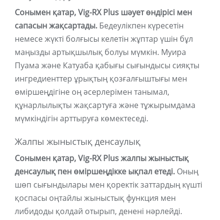
Сонымен қатар, Vig-RX Plus шәует өндірісі мен
сапасын жақсартады.
Бедеулікпен күресетін
немесе жүкті болғысы келетін жұптар үшін бұл
маңызды артықшылық болуы мүмкін. Муира
Пуама және Катуаба қабығы сығындысы сияқты
ингредиенттер ұрықтың қозғалғыштығы мен
өміршеңдігіне оң әсерлерімен танымал,
құнарлылықты жақсартуға және тұжырымдама
мүмкіндігін арттыруға көмектеседі.
Жалпы жыныстық денсаулық
Сонымен қатар, Vig-RX Plus жалпы жыныстық
денсаулық пен өміршеңдікке ықпал етеді.
Оның
шөп сығындылары мен қоректік заттардың күшті
қоспасы оңтайлы жыныстық функция мен
либидоды қолдай отырып, денені нәрлейді.