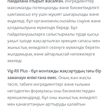
пайдалана отырып жасалған.
Ингредиенттер
максималды потенциалды және биожетімділікті
қамтамасыз ету үшін мұқият шығарылады және
өңделеді, бұл организмнің оңтайлы сіңуіне және
қолданылуына мүмкіндік береді. Бұл
пайдаланушыларға салыстырмалы түрде қысқа
уақыт ішінде жақсартылған эрекция сапасы мен
жыныстық өнімділікті сезінуге мүмкіндік беретін
жылдамырақ және айтарлықтай нәтижелерге
әкеледі.
Vig-RX Plus - бұл монтажды жақсартудың тағы бір
заманауи өнімі ғана емес.
Оның жан-жақты
тәсілі, табиғи ингредиенттері және ғылыми
негізделген формуласы оны бәсекелестерден
ерекшелендіреді, бұл оны жыныстық өнімділігі
мен қанағаттануын арттыруды қалайтын