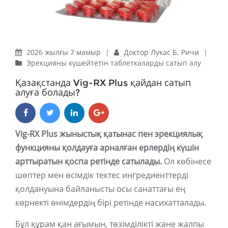
2026 жылғы 7 мамыр
|
Доктор Лукас Б. Ричи
|
Эрекцияны күшейтетін таблеткаларды сатып алу
Қазақстанда Vig-RX Plus қайдан сатып
алуға болады?
Vig-RX Plus жыныстық қатынас пен эрекциялық
функцияны қолдауға арналған ерлердің күшін
арттыратын қоспа ретінде сатылады.
Ол көбінесе
шөптер мен өсімдік тектес ингредиенттерді
қолдануына байланысты осы санаттағы ең
көрнекті өнімдердің бірі ретінде насихатталады.
Бұл құрам қан ағымын, төзімділікті және жалпы