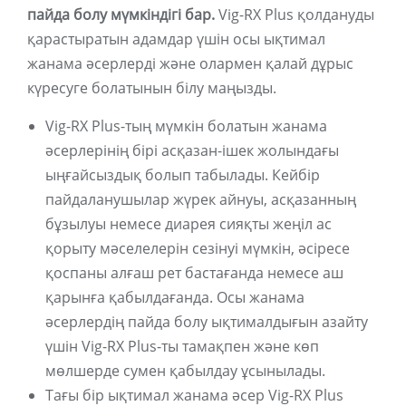
пайда болу мүмкіндігі бар.
Vig-RX Plus қолдануды
қарастыратын адамдар үшін осы ықтимал
жанама әсерлерді және олармен қалай дұрыс
күресуге болатынын білу маңызды.
Vig-RX Plus-тың мүмкін болатын жанама
әсерлерінің бірі асқазан-ішек жолындағы
ыңғайсыздық болып табылады. Кейбір
пайдаланушылар жүрек айнуы, асқазанның
бұзылуы немесе диарея сияқты жеңіл ас
қорыту мәселелерін сезінуі мүмкін, әсіресе
қоспаны алғаш рет бастағанда немесе аш
қарынға қабылдағанда. Осы жанама
әсерлердің пайда болу ықтималдығын азайту
үшін Vig-RX Plus-ты тамақпен және көп
мөлшерде сумен қабылдау ұсынылады.
Тағы бір ықтимал жанама әсер Vig-RX Plus