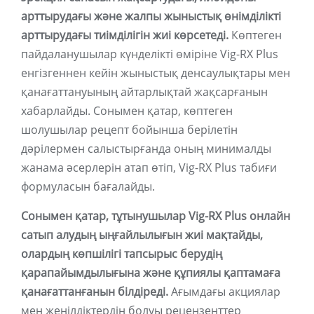
арттырудағы және жалпы жыныстық өнімділікті
арттырудағы тиімділігін жиі көрсетеді.
Көптеген
пайдаланушылар күнделікті өміріне Vig-RX Plus
енгізгеннен кейін жыныстық денсаулықтары мен
қанағаттануының айтарлықтай жақсарғанын
хабарлайды. Сонымен қатар, көптеген
шолушылар рецепт бойынша берілетін
дәрілермен салыстырғанда оның минималды
жанама әсерлерін атап өтіп, Vig-RX Plus табиғи
формуласын бағалайды.
Сонымен қатар, тұтынушылар Vig-RX Plus онлайн
сатып алудың ыңғайлылығын жиі мақтайды,
олардың көпшілігі тапсырыс берудің
қарапайымдылығына және құпиялы қаптамаға
қанағаттанғанын білдіреді.
Ағымдағы акциялар
мен жеңілдіктердің болуы рецензенттер