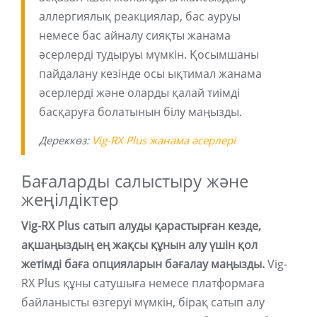
аллергиялық реакциялар, бас ауруы
немесе бас айналу сияқты жанама
әсерлерді тудыруы мүмкін. Қосымшаны
пайдалану кезінде осы ықтимал жанама
әсерлерді және оларды қалай тиімді
басқаруға болатынын білу маңызды.
Дереккөз:
Vig-RX Plus жанама әсерлері
Бағаларды салыстыру және
жеңілдіктер
Vig-RX Plus сатып алуды қарастырған кезде,
ақшаңыздың ең жақсы құнын алу үшін қол
жетімді баға опцияларын бағалау маңызды.
Vig-
RX Plus құны сатушыға немесе платформаға
байланысты өзгеруі мүмкін, бірақ сатып алу