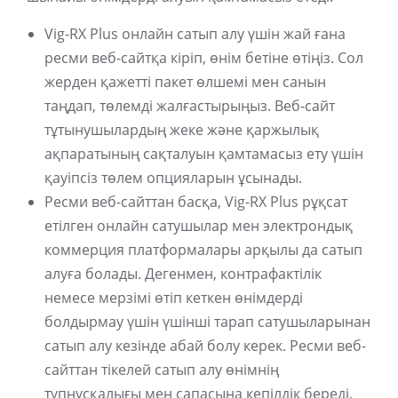
Vig-RX Plus онлайн сатып алу үшін жай ғана
ресми веб-сайтқа кіріп, өнім бетіне өтіңіз. Сол
жерден қажетті пакет өлшемі мен санын
таңдап, төлемді жалғастырыңыз. Веб-сайт
тұтынушылардың жеке және қаржылық
ақпаратының сақталуын қамтамасыз ету үшін
қауіпсіз төлем опцияларын ұсынады.
Ресми веб-сайттан басқа, Vig-RX Plus рұқсат
етілген онлайн сатушылар мен электрондық
коммерция платформалары арқылы да сатып
алуға болады. Дегенмен, контрафактілік
немесе мерзімі өтіп кеткен өнімдерді
болдырмау үшін үшінші тарап сатушыларынан
сатып алу кезінде абай болу керек. Ресми веб-
сайттан тікелей сатып алу өнімнің
түпнұсқалығы мен сапасына кепілдік береді.