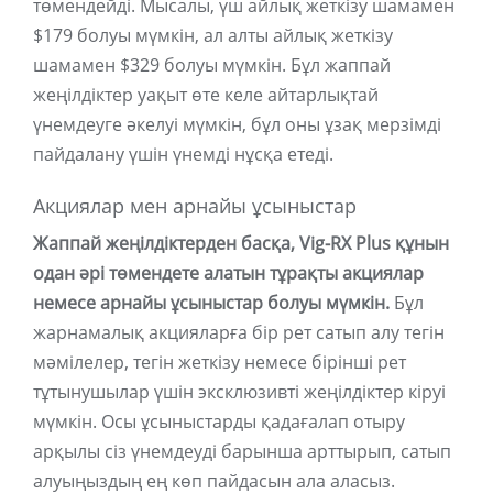
төмендейді. Мысалы, үш айлық жеткізу шамамен
$179 болуы мүмкін, ал алты айлық жеткізу
шамамен $329 болуы мүмкін. Бұл жаппай
жеңілдіктер уақыт өте келе айтарлықтай
үнемдеуге әкелуі мүмкін, бұл оны ұзақ мерзімді
пайдалану үшін үнемді нұсқа етеді.
Акциялар мен арнайы ұсыныстар
Жаппай жеңілдіктерден басқа, Vig-RX Plus құнын
одан әрі төмендете алатын тұрақты акциялар
немесе арнайы ұсыныстар болуы мүмкін.
Бұл
жарнамалық акцияларға бір рет сатып алу тегін
мәмілелер, тегін жеткізу немесе бірінші рет
тұтынушылар үшін эксклюзивті жеңілдіктер кіруі
мүмкін. Осы ұсыныстарды қадағалап отыру
арқылы сіз үнемдеуді барынша арттырып, сатып
алуыңыздың ең көп пайдасын ала аласыз.