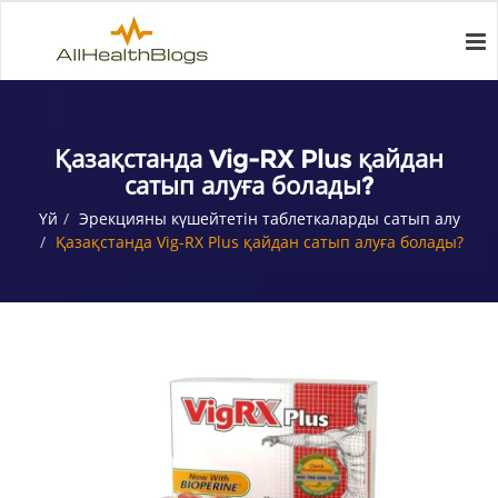
Қазақстанда Vig-RX Plus қайдан
сатып алуға болады?
Үй
Эрекцияны күшейтетін таблеткаларды сатып алу
Қазақстанда Vig-RX Plus қайдан сатып алуға болады?