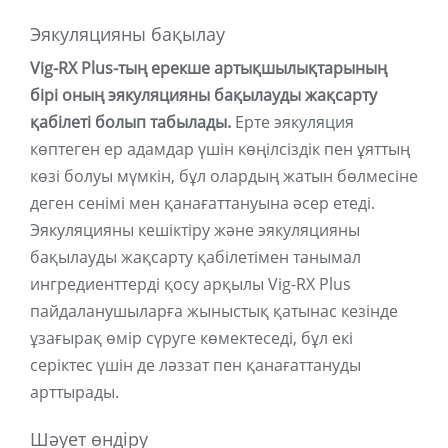
Эякуляцияны бақылау
Vig-RX Plus-тың ерекше артықшылықтарының
бірі оның эякуляцияны бақылауды жақсарту
қабілеті болып табылады.
Ерте эякуляция
көптеген ер адамдар үшін көңілсіздік пен ұяттың
көзі болуы мүмкін, бұл олардың жатын бөлмесіне
деген сенімі мен қанағаттануына әсер етеді.
Эякуляцияны кешіктіру және эякуляцияны
бақылауды жақсарту қабілетімен танымал
ингредиенттерді қосу арқылы Vig-RX Plus
пайдаланушыларға жыныстық қатынас кезінде
ұзағырақ өмір сүруге көмектеседі, бұл екі
серіктес үшін де ләззат пен қанағаттануды
арттырады.
Шәует өндіру