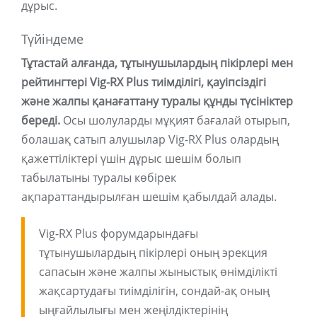
дұрыс.
Түйіндеме
Тұтастай алғанда, тұтынушылардың пікірлері мен
рейтингтері Vig-RX Plus тиімділігі, қауіпсіздігі
және жалпы қанағаттану туралы құнды түсініктер
береді.
Осы шолуларды мұқият бағалай отырып,
болашақ сатып алушылар Vig-RX Plus олардың
қажеттіліктері үшін дұрыс шешім болып
табылатыны туралы көбірек
ақпараттандырылған шешім қабылдай алады.
Vig-RX Plus форумдарындағы
тұтынушылардың пікірлері оның эрекция
сапасын және жалпы жыныстық өнімділікті
жақсартудағы тиімділігін, сондай-ақ оның
ыңғайлылығы мен жеңілдіктерінің